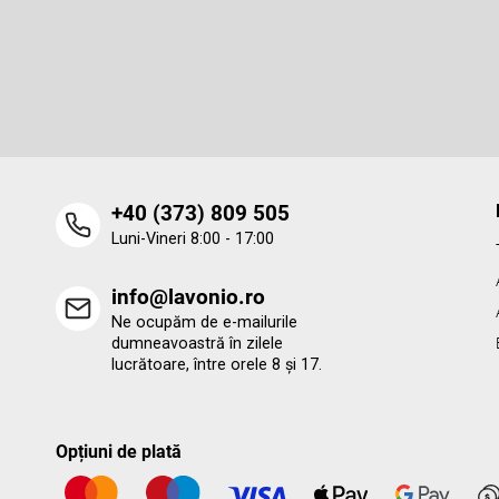
b
Abonare la newsletter
s
o
Introduceţi adresa dumneavoastră de e-mail şi vă vom trimit
informaţii despre produsele noi disponibile în magazinul nost
l
virtual.
‭+40 (373) 809 505‬
Luni-Vineri 8:00 - 17:00
info@lavonio.ro
Ne ocupăm de e-mailurile
dumneavoastră în zilele
lucrătoare, între orele 8 și 17.
Opțiuni de plată