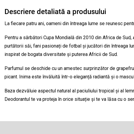
Descriere detaliată a produsului
La fiecare patru ani, oameni din întreaga lume se reunesc pentru
Pentru a sărbători Cupa Mondială din 2010 din Africa de Sud, 
purtătorii săi, fani pasionați de fotbal și jucători din întreag
inspirat de bogata diversitate și puterea Africii de Sud.
Parfumul se deschide cu un amestec surprinzător de grapefruit
picant. Inima este învăluită într-o eleganță radiantă și o mascu
Baza dezvăluie aspectul natural al paciuliului tropical și al 
Deodorantul te va proteja în orice situație și te va lăsa cu o 
S
u