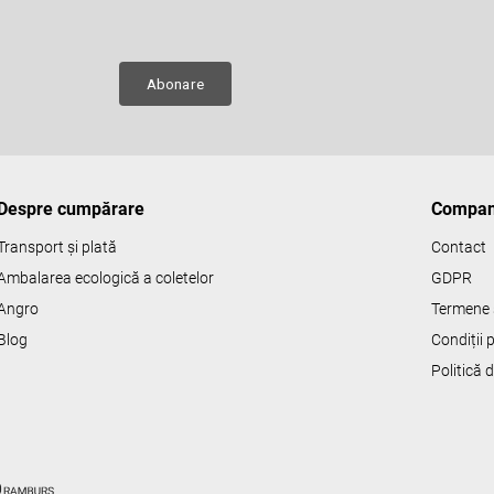
Adresă de e-mail
e
ru
Abonare
Despre cumpărare
Compan
Transport și plată
Contact
Ambalarea ecologică a coletelor
GDPR
Angro
Termene s
Blog
Condiții
Politică 