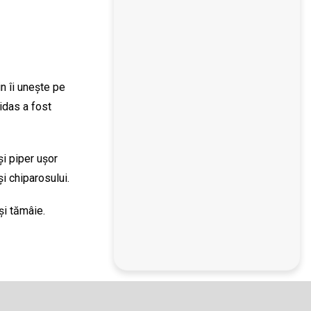
n îi unește pe
didas a fost
i piper ușor
i chiparosului.
și tămâie.