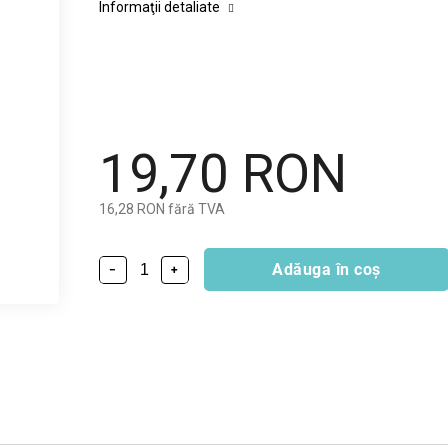
Informaţii detaliate
19,70 RON
16,28 RON fără TVA
Adăuga în coş
−
+