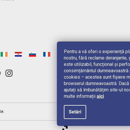
Pentru a vă oferi o experiență p
nostru, fără reclame deranjante, ș
este utilizabil, funcțional și pe
consimțământul dumneavoastră pe
cookies – acestea sunt fișiere m
browserul dumneavoastră. Dacă n
ajutați să îmbunătățim site-ul no
multe informații
aici
.
te.
Setări