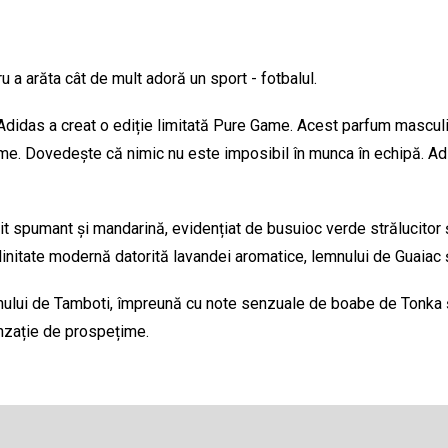
 a arăta cât de mult adoră un sport - fotbalul.
Adidas a creat o ediție limitată Pure Game. Acest parfum masculi
a lume. Dovedește că nimic nu este imposibil în munca în echipă. A
 spumant și mandarină, evidențiat de busuioc verde strălucitor ș
linitate modernă datorită lavandei aromatice, lemnului de Guaiac ș
lemnului de Tamboti, împreună cu note senzuale de boabe de Tonka 
senzație de prospețime.