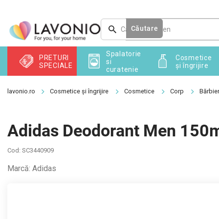
Treci
la
conținut
Căutare
Spalatorie
PRETURI
Cosmetice
si
SPECIALE
și îngrijire
curatenie
Cosmetice și îngrijire
Cosmetice
Corp
Bărbier
Adidas Deodorant Men 150
Cod:
SC3440909
Marcă:
Adidas