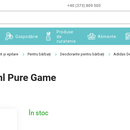
+40 (373) 809 505
Produse
Gospodărie
de
Alimente
curatenie
it și epilare
Pentru bărbați
Deodorante pentru bărbați
Adidas D
ml Pure Game
În stoc