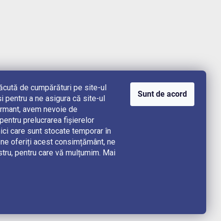
lăcută de cumpărături pe site-ul
Sunt de acord
i pentru a ne asigura că site-ul
rformant, avem nevoie de
ntru prelucrarea fișierelor
ici care sunt stocate temporar în
e oferiți acest consimțământ, ne
stru, pentru care vă mulțumim. Mai