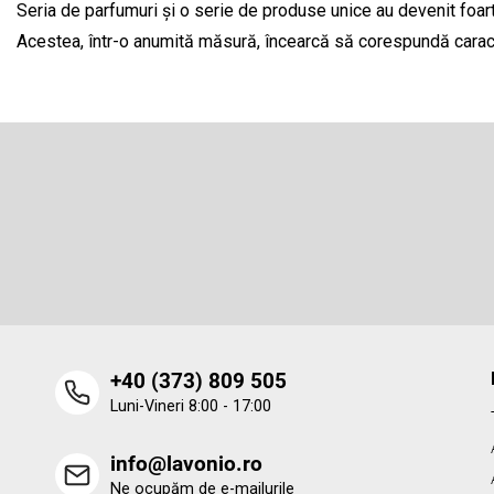
Seria de parfumuri și o serie de produse unice au devenit foarte
Acestea, într-o anumită măsură, încearcă să corespundă caracte
S
u
b
Abonare la newsletter
s
o
Introduceţi adresa dumneavoastră de e-mail şi vă vom trimit
informaţii despre produsele noi disponibile în magazinul nost
l
virtual.
‭+40 (373) 809 505‬
Luni-Vineri 8:00 - 17:00
info@lavonio.ro
Ne ocupăm de e-mailurile