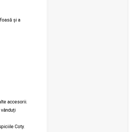
ufoasă și a
lte accesorii.
 vânduți
piciile Coty.