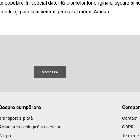
 populare, în special datorită aromelor lor originale, ușoare și n
rului și punctului central general al mărcii Adidas.
Adresă de e-mail
e
ru
Abonare
Despre cumpărare
Compan
Transport și plată
Contact
Ambalarea ecologică a coletelor
GDPR
Angro
Termene s