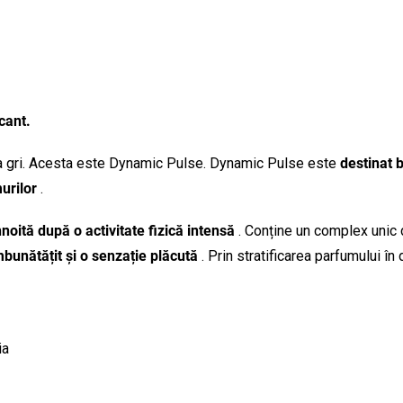
cant.
ea gri. Acesta este Dynamic Pulse. Dynamic Pulse este
destinat b
urilor
.
noită după o activitate fizică intensă
. Conține un complex unic d
mbunătățit și o senzație plăcută
. Prin stratificarea parfumului în
ia