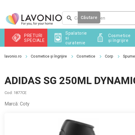
Treci
la
conținut
Căutare
Spalatorie
PRETURI
Cosmetice
si
SPECIALE
și îngrijire
curatenie
Cosmetice și îngrijire
Cosmetice
Corp
Spume,
ADIDAS SG 250ML DYNAMI
Cod:
1877CE
Marcă:
Coty