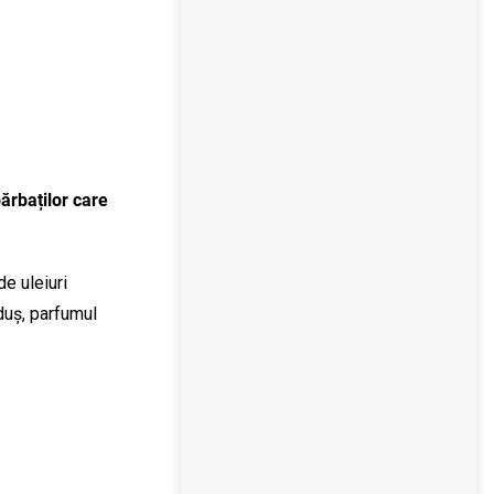
ărbaților care
e uleiuri
 duș, parfumul