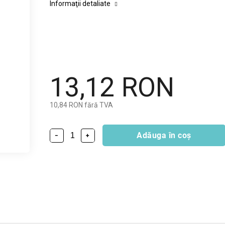
Informaţii detaliate
13,12 RON
10,84 RON fără TVA
Adăuga în coş
−
+