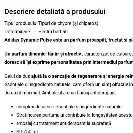
Descriere detaliată a produsului
Tipul produsului:
Tipuri de chypre (și chiparos)
Determinare:
Pentru bărbați
Adidas Dynamic Pulse este un parfum proaspăt, fructat și pi
Un parfum dinamic, tânăr și atractiv
, caracterizat de culoar
doresc să își exprime personalitatea prin intermediul parfum
Gelul de duș
ajută la o senzație de regenerare și energie reîn
esențiale și ingrediente naturale, care oferă
un simț olfactiv î
durează mai mult. Ambalajul are un finisaj antiderapant.
complex de uleiuri esențiale și ingrediente naturale
Stratificarea parfumului contribuie la longevitatea acestu
ambalaj cu tratament antiderapant la suprafață
SG 250 ml