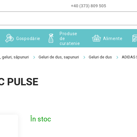
+40 (373) 809 505
Produse
Gospodărie
de
Alimente
curatenie
 geluri, săpunuri
Geluri de dus, sapunuri
Geluri de dus
ADIDAS 
C PULSE
În stoc