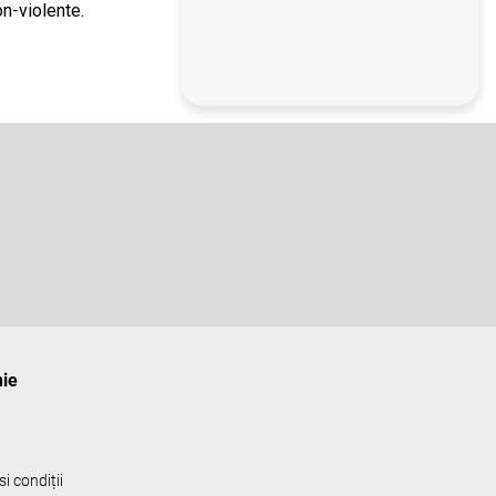
on-violente.
ie
i condiții