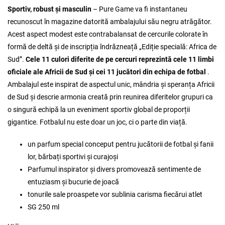
Sportiv, robust și masculin
– Pure Game va fi instantaneu
recunoscut în magazine datorită ambalajului său negru atrăgător.
Acest aspect modest este contrabalansat de cercurile colorate în
formă de deltă și de inscripția îndrăzneață „Ediție specială: Africa de
Sud”.
Cele 11 culori diferite de pe cercuri reprezintă cele 11 limbi
oficiale ale Africii de Sud și cei 11 jucători din echipa de fotbal
.
Ambalajul este inspirat de aspectul unic, mândria și speranța Africii
de Sud și descrie armonia creată prin reunirea diferitelor grupuri ca
o singură echipă la un eveniment sportiv global de proporții
gigantice. Fotbalul nu este doar un joc, ci o parte din viață.
un parfum special conceput pentru jucătorii de fotbal și fanii
lor, bărbați sportivi și curajoși
Parfumul inspirator și divers promovează sentimente de
entuziasm și bucurie de joacă
tonurile sale proaspete vor sublinia carisma fiecărui atlet
SG 250 ml