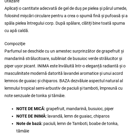
Utilizare
Aplicați o cantitate adecvată de gel de duș pe pielea și părul umede,
folosind mișcări circulare pentru a crea o spumă fină și pufoasă și a
spăla pielea întregului corp. După spălare, clătiți bine toată spuma
cu apă caldă.
Compoziţie
Parfumul se deschide cu un amestec surprinzător de grapefruit și
mandarină strălucitoare, subliniat de busuioc verde strălucitor și
piper ușor picant. INIMA este învăluită într-o eleganță radiantă și o
masculinitate modernă datorită lavandei aromatice și unui acord
lemnos de guaiac și chiparos. BAZA dezvăluie aspectul natural al
lemnului tropical semi-arbustiv de paciuli și tamboti, împreună cu
note senzuale de tonka și tămâie.
NOTE DE MICĂ:
grapefruit, mandarină, busuioc, piper
NOTE DE INIMĂ:
lavandă, lemn de guaiac, chiparos
Note de bază:
paciuli, lemn de Tamboti, boabe de tonka,
tămâie