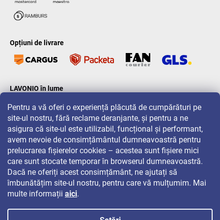
Opțiuni de livrare
LAVONIO în lume
Pentru a vă oferi o experiență plăcută de cumpărături pe
site-ul nostru, fără reclame deranjante, și pentru a ne
asigura că site-ul este utilizabil, funcțional și performant,
avem nevoie de consimțământul dumneavoastră pentru
prelucrarea fișierelor cookies – acestea sunt fișiere mici
Pentru promoții, concursuri și reduceri, urmăriți-ne pe:
care sunt stocate temporar în browserul dumneavoastră.
Dacă ne oferiți acest consimțământ, ne ajutați să
îmbunătățim site-ul nostru, pentru care vă mulțumim. Mai
multe informații
aici
.