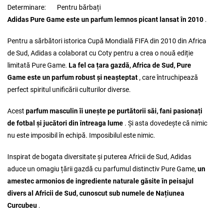
Determinare:
Pentru bărbați
Adidas Pure Game este un parfum lemnos picant lansat în 2010
.
Pentru a sărbători istorica Cupă Mondială FIFA din 2010 din Africa
de Sud, Adidas a colaborat cu Coty pentru a crea o nouă ediție
limitată Pure Game.
La fel ca țara gazdă, Africa de Sud, Pure
Game este un parfum robust și neașteptat
, care întruchipează
perfect spiritul unificării culturilor diverse.
Acest
parfum masculin îi unește pe purtătorii săi, fani pasionați
de fotbal și jucători din întreaga lume
. Și asta dovedește că nimic
nu este imposibil în echipă. Imposibilul este nimic.
Inspirat de bogata diversitate și puterea Africii de Sud, Adidas
aduce un omagiu țării gazdă cu parfumul distinctiv Pure Game,
un
amestec armonios de ingrediente naturale găsite în peisajul
divers al Africii de Sud, cunoscut sub numele de Națiunea
Curcubeu
.