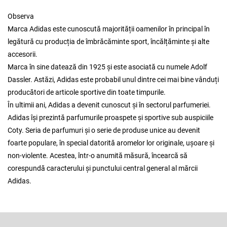
Observa
Marca Adidas este cunoscută majorității oamenilor în principal în
legătură cu producția de îmbrăcăminte sport, încălțăminte și alte
accesorii.
Marca în sine datează din 1925 și este asociată cu numele Adolf
Dassler. Astăzi, Adidas este probabil unul dintre cei mai bine vânduți
producători de articole sportive din toate timpurile.
În ultimii ani, Adidas a devenit cunoscut și în sectorul parfumeriei.
Adidas își prezintă parfumurile proaspete și sportive sub auspiciile
Coty. Seria de parfumuri și o serie de produse unice au devenit
foarte populare, în special datorită aromelor lor originale, ușoare și
non-violente. Acestea, într-o anumită măsură, încearcă să
corespundă caracterului și punctului central general al mărcii
Adidas.
S