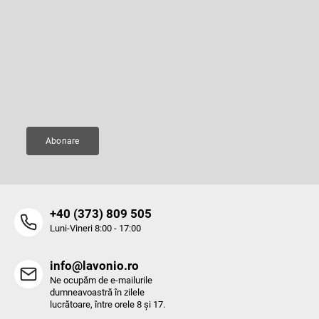
u
b
Abonare la newsletter
s
o
Introduceţi adresa dumneavoastră de e-mail şi vă vom trimite
informaţii despre produsele noi disponibile în magazinul nostru virtual.
l
Adresă de e-mail
Abonare
‭+40 (373) 809 505‬
Luni-Vineri 8:00 - 17:00
info@lavonio.ro
Ne ocupăm de e-mailurile
dumneavoastră în zilele
lucrătoare, între orele 8 și 17.