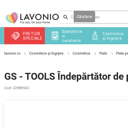
Treci
la
conținut
Căutare
Spalatorie
PRETURI
Cosmetice
si
SPECIALE
și îngrijire
curatenie
Cosmetice și îngrijire
Cosmetice
Piele
Piele 
GS - TOOLS Îndepărtător de 
Cod:
229895SC