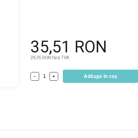
35,51 RON
29,35 RON fără TVA
Adăuga în coş
−
+