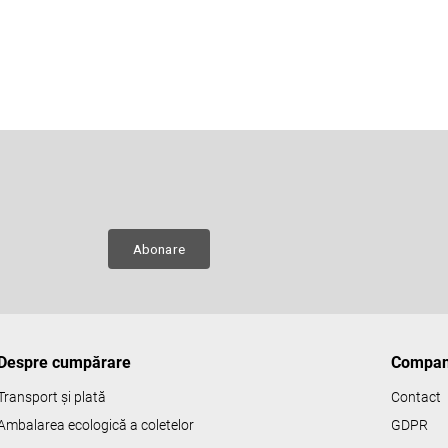
Adresă de e-mail
e
ru
Abonare
Despre cumpărare
Compan
Transport și plată
Contact
Ambalarea ecologică a coletelor
GDPR