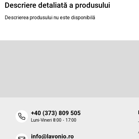
Descriere detaliată a produsului
Descrierea produsului nu este disponibilă
S
u
b
Abonare la newsletter
s
o
Introduceţi adresa dumneavoastră de e-mail şi vă vom trimit
informaţii despre produsele noi disponibile în magazinul nost
l
virtual.
‭+40 (373) 809 505‬
Luni-Vineri 8:00 - 17:00
info@lavonio.ro