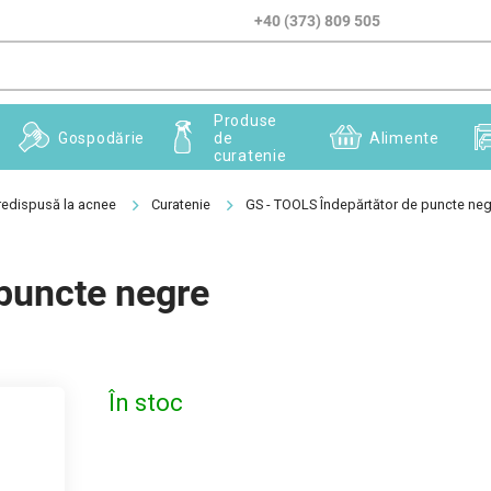
+40 (373) 809 505
Produse
Gospodărie
de
Alimente
curatenie
predispusă la acnee
Curatenie
GS - TOOLS Îndepărtător de puncte neg
puncte negre
În stoc