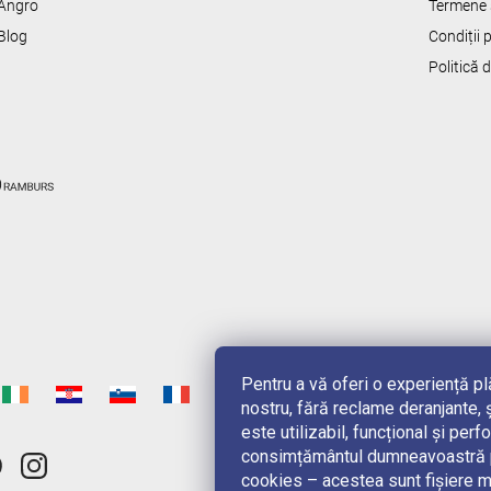
Angro
Termene s
Blog
Condiții
Politică 
Pentru a vă oferi o experiență p
nostru, fără reclame deranjante, ș
este utilizabil, funcțional și pe
consimțământul dumneavoastră pe
cookies – acestea sunt fișiere m