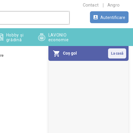
Contact
Angro
Autentificare
Hobby și
LAVONIO
grădină
economie
Coş gol
re
B
a
r
ă
l
a
t
e
r
a
l