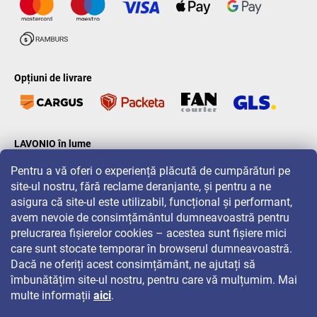
Opțiuni de livrare
LAVONIO în lume
Pentru a vă oferi o experiență plăcută de cumpărături pe
site-ul nostru, fără reclame deranjante, și pentru a ne
asigura că site-ul este utilizabil, funcțional și performant,
avem nevoie de consimțământul dumneavoastră pentru
prelucrarea fișierelor cookies – acestea sunt fișiere mici
Pentru promoții, concursuri și reduceri, urmăriți-ne pe:
care sunt stocate temporar în browserul dumneavoastră.
Dacă ne oferiți acest consimțământ, ne ajutați să
îmbunătățim site-ul nostru, pentru care vă mulțumim. Mai
multe informații
aici
.