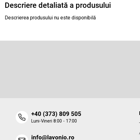
Descriere detaliată a produsului
Descrierea produsului nu este disponibilă
S
u
b
Abonare la newsletter
s
o
Introduceţi adresa dumneavoastră de e-mail şi vă vom trimit
informaţii despre produsele noi disponibile în magazinul nost
l
virtual.
‭+40 (373) 809 505‬
Luni-Vineri 8:00 - 17:00
info@lavonio.ro