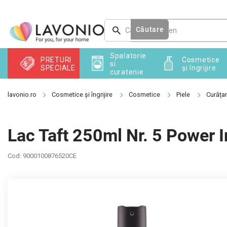
Treci
la
conținut
Căutare
Spalatorie
PRETURI
Cosmetice
si
SPECIALE
și îngrijire
curatenie
Cosmetice și îngrijire
Cosmetice
Piele
Curățar
Lac Taft 250ml Nr. 5 Power 
Cod:
9000100876520CE