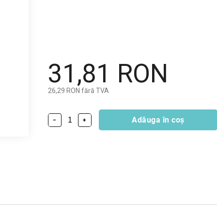
31,81 RON
26,29 RON fără TVA
Adăuga în coş
−
+