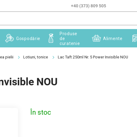
+40 (373) 809 505
Produse
Gospodărie
de
Alimente
curatenie
ea pielii
Lotiuni, tonice
Lac Taft 250ml Nr. 5 Power Invisible NOU
Invisible NOU
În stoc