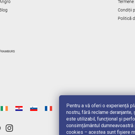
Angro
Termene s
Blog
Condiții
Politică 
Pentru a vă oferi o experiență p
nostru, fără reclame deranjante, ș
este utilizabil, funcțional și pe
consimțământul dumneavoastră pe
cookies – acestea sunt fișiere m