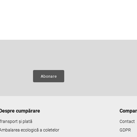
Adresă de e-mail
e
ru
Abonare
Despre cumpărare
Compan
Transport și plată
Contact
Ambalarea ecologică a coletelor
GDPR