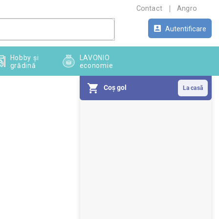
Contact
Angro
Autentificare
Hobby și
LAVONIO
grădină
economie
Coş gol
B
a
r
ă
l
a
t
e
r
a
l