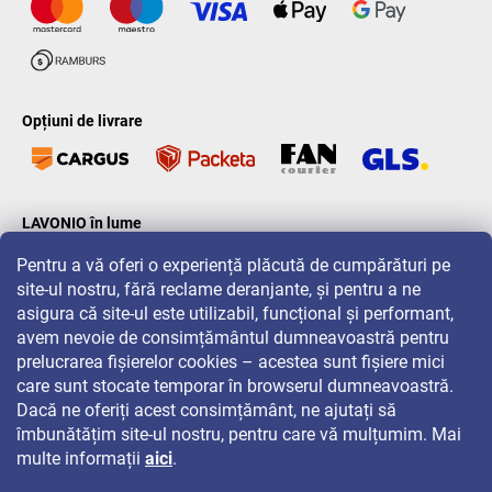
Opțiuni de livrare
LAVONIO în lume
Pentru a vă oferi o experiență plăcută de cumpărături pe
site-ul nostru, fără reclame deranjante, și pentru a ne
asigura că site-ul este utilizabil, funcțional și performant,
avem nevoie de consimțământul dumneavoastră pentru
prelucrarea fișierelor cookies – acestea sunt fișiere mici
Pentru promoții, concursuri și reduceri, urmăriți-ne pe:
care sunt stocate temporar în browserul dumneavoastră.
Dacă ne oferiți acest consimțământ, ne ajutați să
îmbunătățim site-ul nostru, pentru care vă mulțumim. Mai
multe informații
aici
.