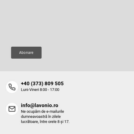
b
Abonare la newsletter
o
s
l
o
Introduceţi adresa dumneavoastră de e-mail şi vă vom trimite
u
informaţii despre produsele noi disponibile în magazinul nostru virtual.
l
l
l
Adresă de e-mail
i
s
t
ă
Abonare
r
i
l
o
r
‭+40 (373) 809 505‬
Luni-Vineri 8:00 - 17:00
info@lavonio.ro
Ne ocupăm de e-mailurile
dumneavoastră în zilele
lucrătoare, între orele 8 și 17.