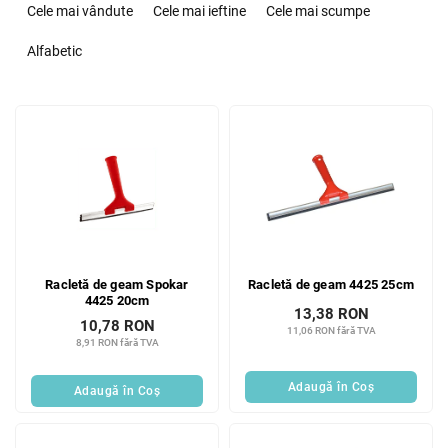
e
Cele mai vândute
Cele mai ieftine
Cele mai scumpe
l
e
Alfabetic
c
t
L
a
i
r
s
e
t
a
ă
p
p
r
r
o
o
d
Racletă de geam Spokar
Racletă de geam 4425 25cm
d
u
4425 20cm
u
s
13,38 RON
10,78 RON
s
11,06 RON fără TVA
u
8,91 RON fără TVA
e
l
u
Adaugă în Coş
Adaugă în Coş
i