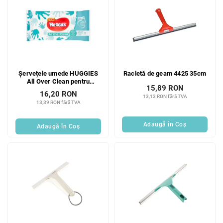
Șervețele umede HUGGIES
Racletă de geam 4425 35cm
All Over Clean pentru
15,89 RON
bebeluși, 56 buc.
16,20 RON
13,13 RON fără TVA
13,39 RON fără TVA
Adaugă în Coş
Adaugă în Coş