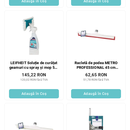
Adaugă în Coş
Adaugă în Coş
LEIFHEIT Soluție de curățat
Racletă de podea METRO
geamuri cu spray și mop 500
PROFESSIONAL 45 cm
ml
HACCP roșie 1 buc.
145,22 RON
62,65 RON
120,02 RON fără TVA
51,78 RON fără TVA
Adaugă în Coş
Adaugă în Coş