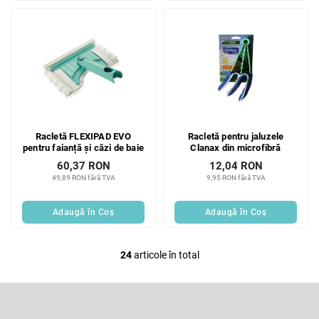
Racletă FLEXIPAD EVO
Racletă pentru jaluzele
pentru faianță și căzi de baie
Clanax din microfibră
60,37 RON
12,04 RON
49,89 RON fără TVA
9,95 RON fără TVA
Adaugă în Coş
Adaugă în Coş
24
articole în total
C
o
n
S
t
u
r