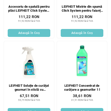
Accesoriu de spatulă pentru
LEIFHEIT Mistrie din spumă
plăci LEIFHEIT Click System
Click System pentru faianță
1 buc.
baie, 1 buc.
111,22 RON
111,22 RON
91,92 RON fără TVA
91,92 RON fără TVA
Adaugă în Coş
Adaugă în Coş
LEIFHEIT Soluție de curățat
LEIFHEIT Concentrat de
geamuri în sticlă cu
curățare a geamurilor 1 l
pulverizator, 1 buc.
67,51 RON
38,61 RON
55,79 RON fără TVA
31,91 RON fără TVA