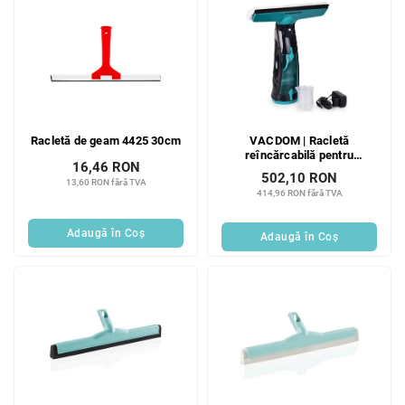
Racletă de geam 4425 30cm
VACDOM | Racletă
reîncărcabilă pentru
16,46 RON
aspirator de geamuri 3 în 1 |
502,10 RON
13,60 RON fără TVA
pulverizator + spălare +
414,96 RON fără TVA
aspirare | 2 rezervoare de 80
ml
Adaugă în Coş
Adaugă în Coş