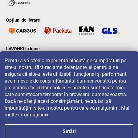
Opțiuni de livrare
LAVONIO în lume
Pentru a vă oferi o experiență plăcută de cumpărături pe
site-ul nostru, fără reclame deranjante, și pentru a ne
asigura că site-ul este utilizabil, funcțional și performant,
avem nevoie de consimțământul dumneavoastră pentru
prelucrarea fișierelor cookies – acestea sunt fișiere mici
Pentru promoții, concursuri și reduceri, urmăriți-ne pe:
care sunt stocate temporar în browserul dumneavoastră.
Dacă ne oferiți acest consimțământ, ne ajutați să
îmbunătățim site-ul nostru, pentru care vă mulțumim. Mai
multe informații
aici
.
Setări
Drepturi de autor 2026
LAVONIO.ro
. Toate drepturile rezervate.