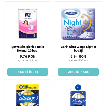
Șervețele igienice Bella
Carin Ultra Wings Night 8
Normal 20 buc.
bucăți
9,76 RON
5,94 RON
8,07 RON fără TVA
4,91 RON fără TVA
Adaugă în Coş
Adaugă în Coş