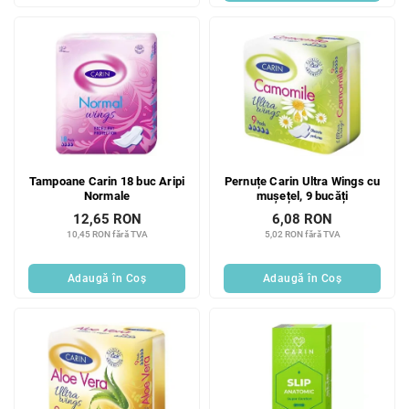
Tampoane Carin 18 buc Aripi
Pernuțe Carin Ultra Wings cu
Normale
mușețel, 9 bucăți
12,65 RON
6,08 RON
10,45 RON fără TVA
5,02 RON fără TVA
Adaugă în Coş
Adaugă în Coş