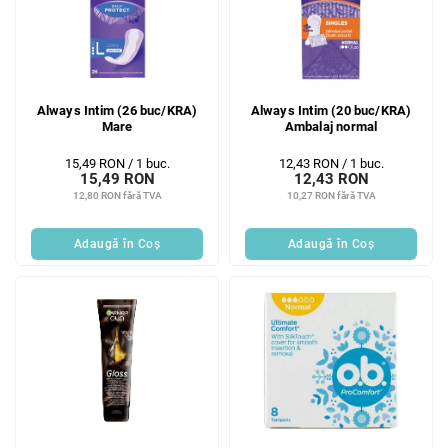
Always Intim (26 buc/KRA)
Always Intim (20 buc/KRA)
Mare
Ambalaj normal
Evaluare
Evaluare
15,49 RON / 1 buc.
12,43 RON / 1 buc.
15,49 RON
12,43 RON
preţ:
preţ:
12,80 RON fără TVA
10,27 RON fără TVA
Adaugă în Coş
Adaugă în Coş