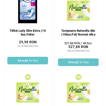
TENA Lady Slim Extra (10
Tampoane Naturella 48x
buc/folie)
(10buc/fol) Normal ultra
29,98 RON
Evaluare
527,88 RON / 48 buc.
24,78 RON fără TVA
527,88 RON
preţ:
436,26 RON fără TVA
Adaugă în Coş
Adaugă în Coş