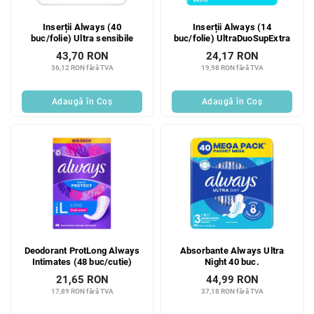
Inserții Always (40
Inserții Always (14
buc/folie) Ultra sensibile
buc/folie) UltraDuoSupExtra
43,70 RON
24,17 RON
36,12 RON fără TVA
19,98 RON fără TVA
Adaugă în Coş
Adaugă în Coş
Deodorant ProtLong Always
Absorbante Always Ultra
Intimates (48 buc/cutie)
Night 40 buc.
21,65 RON
44,99 RON
17,89 RON fără TVA
37,18 RON fără TVA