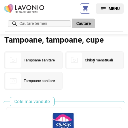
Treci
la
conținut
Căutare
Tampoane, tampoane, cupe
Tampoane sanitare
Chiloți menstruali
Tampoane sanitare
Cele mai vândute