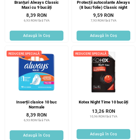
Branțuri Always Classic
Protecții autocolante Always
d
u
Maxi cu 9 bucăți
(8 buc/folie) Classic night
u
s
8,39 RON
9,59 RON
s
u
6,93 RON fără TVA
7,93 RON fără TVA
e
l
u
Adaugă în Coş
Adaugă în Coş
i
REDUCERE SPECIALĂ
REDUCERE SPECIALĂ
Inserții clasice 10 buc
Kotex Night Time 10 bucăți
Normale
13,26 RON
8,39 RON
10,96 RON fără TVA
6,93 RON fără TVA
Adaugă în Coş
Adaugă în Coş