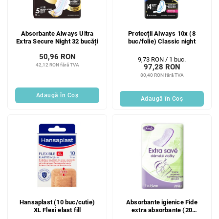
Absorbante Always Ultra
Protecții Always 10x (8
Extra Secure Night 32 bucăți
buc/folie) Classic night
50,96 RON
Evaluare
9,73 RON / 1 buc.
42,12 RON fără TVA
97,28 RON
preţ:
80,40 RON fără TVA
Adaugă în Coş
Adaugă în Coş
Hansaplast (10 buc/cutie)
Absorbante igienice Fide
XL Flexi elast fill
extra absorbante (20
buc/FOL) - maternitate