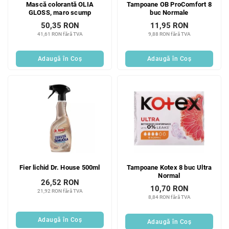
Mască colorantă OLIA
Tampoane OB ProComfort 8
GLOSS, maro scump
buc Normale
50,35 RON
11,95 RON
41,61 RON fără TVA
9,88 RON fără TVA
Adaugă în Coş
Adaugă în Coş
Fier lichid Dr. House 500ml
Tampoane Kotex 8 buc Ultra
Normal
26,52 RON
10,70 RON
21,92 RON fără TVA
8,84 RON fără TVA
Adaugă în Coş
Adaugă în Coş