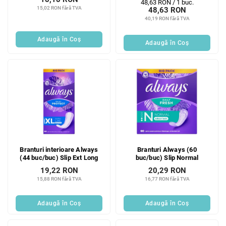
Evaluare
48,63 RON / 1 buc.
15,02 RON fără TVA
48,63 RON
preţ:
40,19 RON fără TVA
Adaugă în Coş
Adaugă în Coş
Branturi interioare Always
Branturi Always (60
(44 buc/buc) Slip Ext Long
buc/buc) Slip Normal
19,22 RON
20,29 RON
15,88 RON fără TVA
16,77 RON fără TVA
Adaugă în Coş
Adaugă în Coş