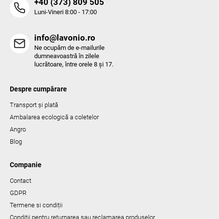
‭+40 (373) 809 505‬
Luni-Vineri 8:00 - 17:00
info@lavonio.ro
Ne ocupăm de e-mailurile
dumneavoastră în zilele
lucrătoare, între orele 8 și 17.
Despre cumpărare
Transport și plată
Ambalarea ecologică a coletelor
Angro
Blog
Companie
Contact
GDPR
Termene si condiții
Condiții pentru returnarea sau reclamarea produselor