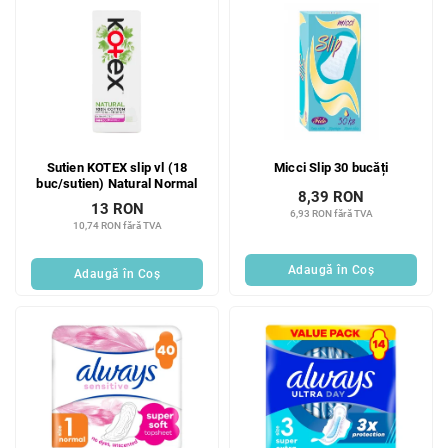
Sutien KOTEX slip vl (18
Micci Slip 30 bucăți
buc/sutien) Natural Normal
8,39 RON
13 RON
6,93 RON fără TVA
10,74 RON fără TVA
Adaugă în Coş
Adaugă în Coş