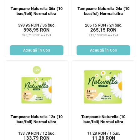
Tampoane Naturella 36x (10
Tampoane Naturella 24x (10
buc/foli) Normal ultra
buc/fol) Normal ultra
Evaluare
Evaluare
398,95 RON / 36 buc.
265,15 RON / 24 buc.
398,95 RON
265,15 RON
preţ:
preţ:
329,71 RON fără TVA
219,13 RON fără TVA
Adaugă în Coş
Adaugă în Coş
Tampoane Naturella 12x (10
Tampoane Naturella (10
buc/foli) Normal ultra
buc/foli) Normal ultra
Evaluare
Evaluare
133,79 RON / 12 buc.
11,28 RON / 1 buc.
133,79 RON
11,28 RON
preţ:
preţ: