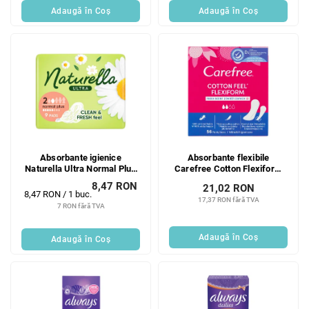
Adaugă în Coş
Adaugă în Coş
Absorbante igienice
Absorbante flexibile
Naturella Ultra Normal Plus
Carefree Cotton Flexiform
cu aripioare, 9 bucăți
56 bucăți
8,47 RON
21,02 RON
Evaluare
8,47 RON / 1 buc.
17,37 RON fără TVA
preţ:
7 RON fără TVA
Adaugă în Coş
Adaugă în Coş