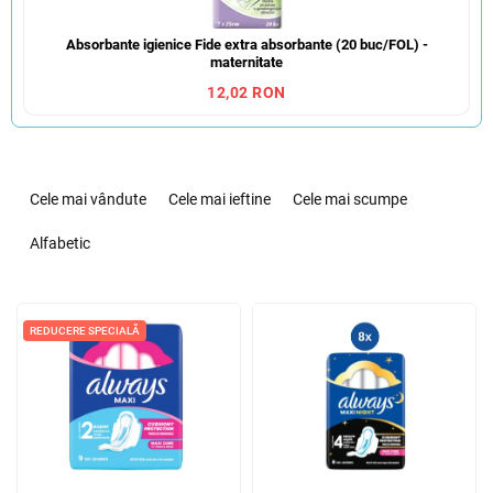
Absorbante igienice Fide extra absorbante (20 buc/FOL) -
maternitate
12,02 RON
S
e
Cele mai vândute
Cele mai ieftine
Cele mai scumpe
l
e
Alfabetic
c
t
L
a
i
REDUCERE SPECIALĂ
r
s
e
t
a
ă
p
p
r
r
o
o
d