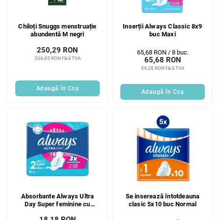
Chiloți Snuggs menstruație
Inserții Always Classic 8x9
abundentă M negri
buc Maxi
250,29 RON
Evaluare
65,68 RON / 8 buc.
206,85 RON fără TVA
65,68 RON
preţ:
54,28 RON fără TVA
Adaugă în Coş
Adaugă în Coş
Absorbante Always Ultra
Se inserează întotdeauna
Day Super feminine cu
clasic 5x10 buc Normal
aripioare, 8 buc.
18,18 RON