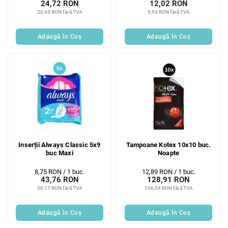
24,72 RON
12,02 RON
20,43 RON fără TVA
9,93 RON fără TVA
Adaugă în Coş
Adaugă în Coş
Inserții Always Classic 5x9
Tampoane Kotex 10x10 buc.
buc Maxi
Noapte
Evaluare
Evaluare
8,75 RON / 1 buc.
12,89 RON / 1 buc.
43,76 RON
128,91 RON
preţ:
preţ:
36,17 RON fără TVA
106,54 RON fără TVA
Adaugă în Coş
Adaugă în Coş