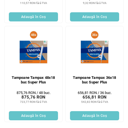
110,57 RON fără TVA
9,32 RON fără TVA
Adaugă în Coş
Adaugă în Coş
Tampoane Tampax 48x18
Tampoane Tampax 36x18
buc Super Plus
buc Super Plus
Evaluare
Evaluare
875,76 RON / 48 buc.
656,81 RON / 36 buc.
875,76 RON
656,81 RON
preţ:
preţ:
723,77 RON fără TVA
542,82 RON fără TVA
Adaugă în Coş
Adaugă în Coş