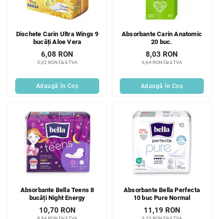
Dischete Carin Ultra Wings 9
Absorbante Carin Anatomic
bucăți Aloe Vera
20 buc.
6,08 RON
8,03 RON
5,02 RON fără TVA
6,64 RON fără TVA
Adaugă în Coş
Adaugă în Coş
Absorbante Bella Teens 8
Absorbante Bella Perfecta
bucăți Night Energy
10 buc Pure Normal
10,70 RON
11,19 RON
8,84 RON fără TVA
9,25 RON fără TVA