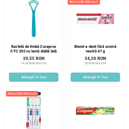
REDUCERE SPECIALĂ
Racletă de limbă Curaprox
Blend-a-dent fără aromă
CTC 202 cu lamă dublă lată
neutră 47 g
20,55 RON
24,20 RON
16,98 RON fără TVA
20 RON fără TVA
Adaugă în Coş
Adaugă în Coş
REDUCERE SPECIALĂ