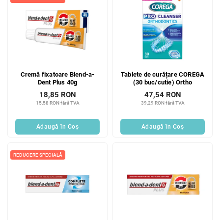
i
r
s
e
t
a
ă
p
p
r
r
o
o
d
Cremă fixatoare Blend-a-
Tablete de curățare COREGA
d
u
Dent Plus 40g
(30 buc/cutie) Ortho
u
s
18,85 RON
47,54 RON
s
u
15,58 RON fără TVA
39,29 RON fără TVA
e
l
u
Adaugă în Coş
Adaugă în Coş
i
REDUCERE SPECIALĂ