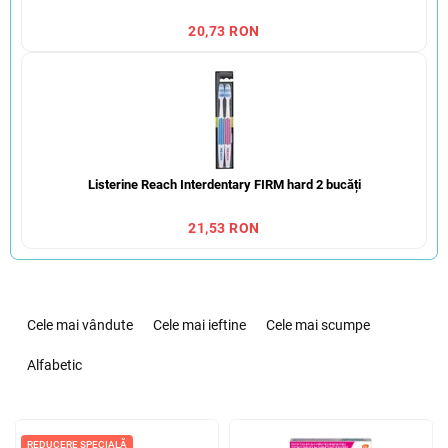
20,73 RON
Listerine Reach Interdentary FIRM hard 2 bucăți
21,53 RON
S
e
Cele mai vândute
Cele mai ieftine
Cele mai scumpe
l
e
Alfabetic
c
t
L
a
REDUCERE SPECIALĂ