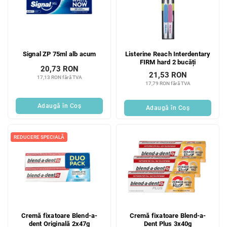
Signal ZP 75ml alb acum
Listerine Reach Interdentary
FIRM hard 2 bucăți
20,73 RON
21,53 RON
17,13 RON fără TVA
17,79 RON fără TVA
Adaugă în Coş
Adaugă în Coş
REDUCERE SPECIALĂ
Cremă fixatoare Blend-a-
Cremă fixatoare Blend-a-
dent Originală 2x47g
Dent Plus 3x40g