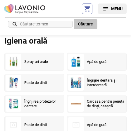
Treci
la
conținut
Căutare
Igiena orală
Spray-uri orale
Apă de gură
Îngrijire dentară și
Paste de dinti
interdentară
Îngrijirea protezelor
Carcasă pentru periuță
dentare
de dinți, ceașcă
Paste de dinti
Apă de gură