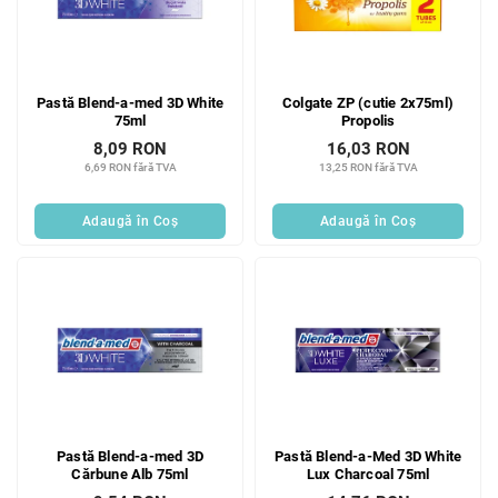
Pastă Blend-a-med 3D White
Colgate ZP (cutie 2x75ml)
75ml
Propolis
8,09 RON
16,03 RON
6,69 RON fără TVA
13,25 RON fără TVA
Adaugă în Coş
Adaugă în Coş
Pastă Blend-a-med 3D
Pastă Blend-a-Med 3D White
Cărbune Alb 75ml
Lux Charcoal 75ml