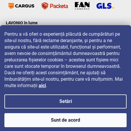
LAVONIO în lume
Pentru a vă oferi o experiență plăcută de cumpărături pe
site-ul nostru, fără reclame deranjante, și pentru a ne
asigura că site-ul este utilizabil, funcțional și performant,
avem nevoie de consimțământul dumneavoastră pentru
prelucrarea fișierelor cookies – acestea sunt fișiere mici
Pentru promoții, concursuri și reduceri, urmăriți-ne pe:
care sunt stocate temporar în browserul dumneavoastră.
Dacă ne oferiți acest consimțământ, ne ajutați să
îmbunătățim site-ul nostru, pentru care vă mulțumim. Mai
multe informații
aici
.
Setări
Drepturi de autor 2026
LAVONIO.ro
. Toate drepturile rezervate.
Sunt de acord