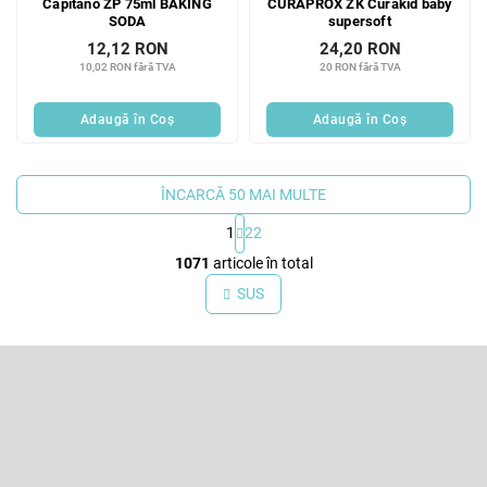
Capitano ZP 75ml BAKING
CURAPROX ZK Curakid baby
SODA
supersoft
12,12 RON
24,20 RON
10,02 RON fără TVA
20 RON fără TVA
Adaugă în Coş
Adaugă în Coş
ÎNCARCĂ 50 MAI MULTE
1
22
C
1071
articole în total
o
n
SUS
t
r
S
o
l
u
u
b
Abonare la newsletter
l
s
l
o
Introduceţi adresa dumneavoastră de e-mail şi vă vom trimite
i
informaţii despre produsele noi disponibile în magazinul nostru virtual.
l
s