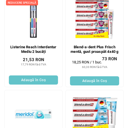
REDUCERE SPECIALĂ
Listerine Reach Interdentar
Blend-a-dent Plus Frisch
Mediu 2 bucăți
mentă, gust proaspăt 4x40 g
73 RON
21,53 RON
Evaluare
18,25 RON / 1 buc.
17,79 RON fără TVA
preţ:
60,33 RON fără TVA
Adaugă în Coş
Adaugă în Coş