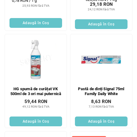
Evaluare
0,78 RON / 1 g
29,18 RON
preţ:
preţ:
25,93 RON fără TVA
24,12 RON fără TVA
Adaugă în Coş
Adaugă în Coş
HG spumă de curățat VK
Pastă de dinți Signal 75ml
500ml de 3 ori mai puternică
Family Daily White
59,44 RON
8,63 RON
49,12 RON fără TVA
7,13 RON fără TVA
Adaugă în Coş
Adaugă în Coş