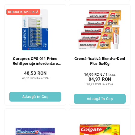
REDUCERE SPECIALĂ
Curaprox CPS 011 Prime
Cremă fixativă Blend-a-Dent
Refill periuțe interdentare
Plus 5x40g
blister 8 buc
48,53 RON
Evaluare
16,99 RON / 1 buc.
40,11 RON fără TVA
84,97 RON
preţ:
70,22 RON fără TVA
Adaugă în Coş
Adaugă în Coş