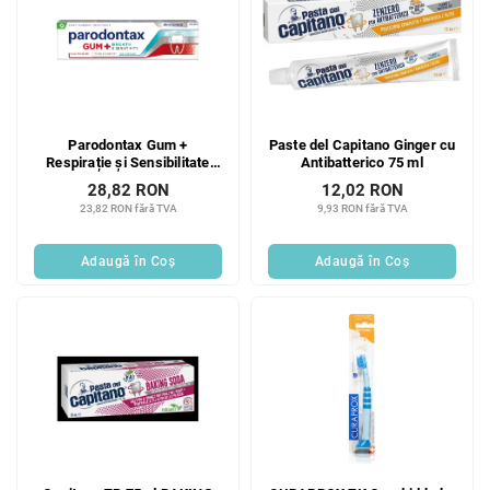
Parodontax Gum +
Paste del Capitano Ginger cu
Respirație și Sensibilitate
Antibatterico 75 ml
Albire 75 ml
Noutate!
28,82 RON
12,02 RON
23,82 RON fără TVA
9,93 RON fără TVA
Adaugă în Coş
Adaugă în Coş