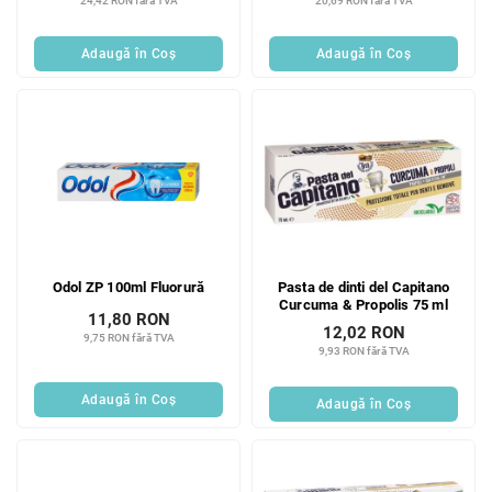
24,42 RON fără TVA
20,69 RON fără TVA
Adaugă în Coş
Adaugă în Coş
Odol ZP 100ml Fluorură
Pasta de dinti del Capitano
Curcuma & Propolis 75 ml
11,80 RON
12,02 RON
9,75 RON fără TVA
9,93 RON fără TVA
Adaugă în Coş
Adaugă în Coş