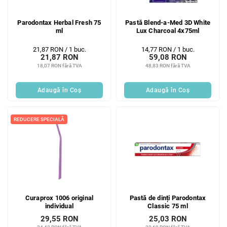
Parodontax Herbal Fresh 75
Pastă Blend-a-Med 3D White
ml
Lux Charcoal 4x75ml
Evaluare
Evaluare
21,87 RON / 1 buc.
14,77 RON / 1 buc.
21,87 RON
59,08 RON
preţ:
preţ:
18,07 RON fără TVA
48,83 RON fără TVA
Adaugă în Coş
Adaugă în Coş
REDUCERE SPECIALĂ
Curaprox 1006 original
Pastă de dinți Parodontax
individual
Classic 75 ml
29,55 RON
25,03 RON