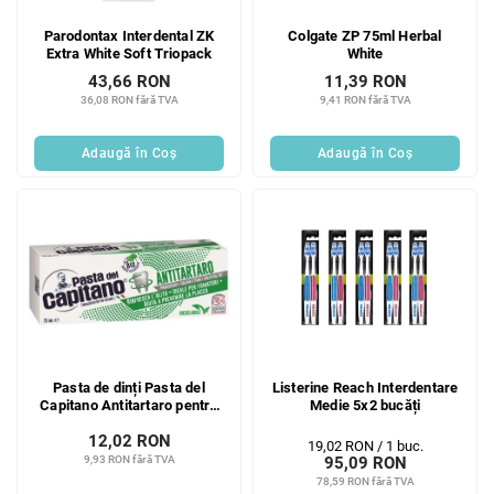
Parodontax Interdental ZK
Colgate ZP 75ml Herbal
Extra White Soft Triopack
White
43,66 RON
11,39 RON
36,08 RON fără TVA
9,41 RON fără TVA
Adaugă în Coş
Adaugă în Coş
Pasta de dinți Pasta del
Listerine Reach Interdentare
Capitano Antitartaro pentru
Medie 5x2 bucăți
fumători cu mentă BIO 75 ml
12,02 RON
Evaluare
19,02 RON / 1 buc.
9,93 RON fără TVA
95,09 RON
preţ:
78,59 RON fără TVA