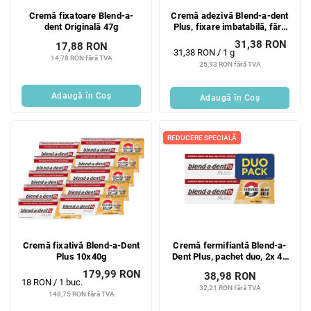
Cremă fixatoare Blend-a-
Cremă adezivă Blend-a-dent
dent Originală 47g
Plus, fixare imbatabilă, fără
fluor, 40 g
31,38 RON
17,88 RON
Evaluare
31,38 RON / 1 g
14,78 RON fără TVA
preţ:
25,93 RON fără TVA
Adaugă în Coş
Adaugă în Coş
REDUCERE SPECIALĂ
Cremă fixativă Blend-a-Dent
Cremă fermifiantă Blend-a-
Plus 10x40g
Dent Plus, pachet duo, 2x 40
g
179,99 RON
38,98 RON
Evaluare
18 RON / 1 buc.
32,21 RON fără TVA
preţ:
148,75 RON fără TVA