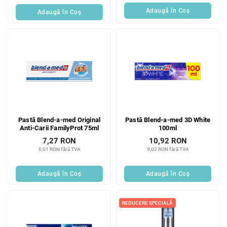
Adaugă în Coş
Adaugă în Coş
Pastă Blend-a-med Original
Pastă Blend-a-med 3D White
Anti-Carii FamilyProt 75ml
100ml
7,27 RON
10,92 RON
6,01 RON fără TVA
9,02 RON fără TVA
Adaugă în Coş
Adaugă în Coş
REDUCERE SPECIALĂ