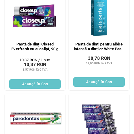
Pastă de dinți Closed
Pastă de dinți pentru albire
Everfresh cu eucalipt, 90 g
intensă a dinților White Pearl
EXTRA White 75 ml
38,78 RON
Evaluare
10,37 RON / 1 buc.
32,05 RON fără TVA
10,37 RON
preţ:
8,57 RON fără TVA
Adaugă în Coş
Adaugă în Coş