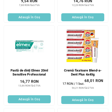
9,54 RON
14,76 RON
7,88 RON fără TVA
12,20 RON fără TVA
Adaugă în Coş
Adaugă în Coş
Pastă de dinți Elmex 20ml
Cremă fixatoare Blend-a-
Sensitive Professional
Dent Plus 4x40g
68,01 RON
16,77 RON
Evaluare
17 RON / 1 buc.
13,86 RON fără TVA
preţ:
56,21 RON fără TVA
Adaugă în Coş
Adaugă în Coş