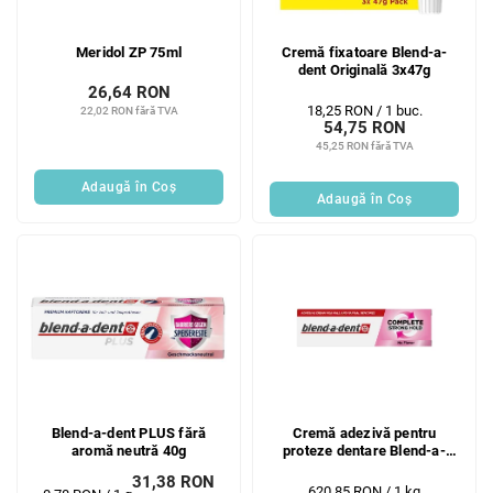
Meridol ZP 75ml
Cremă fixatoare Blend-a-
dent Originală 3x47g
26,64 RON
Evaluare
18,25 RON / 1 buc.
22,02 RON fără TVA
54,75 RON
preţ:
45,25 RON fără TVA
Adaugă în Coş
Adaugă în Coş
Blend-a-dent PLUS fără
Cremă adezivă pentru
aromă neutră 40g
proteze dentare Blend-a-
Dent Super Extra Strong,
31,38 RON
neutră 47 g
Evaluare
620,85 RON / 1 kg