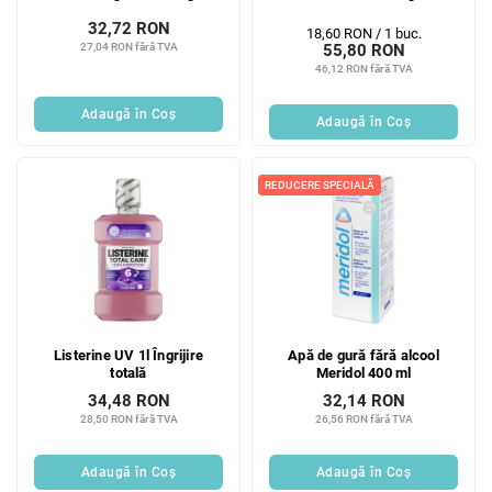
32,72 RON
Evaluare
18,60 RON / 1 buc.
27,04 RON fără TVA
55,80 RON
preţ:
46,12 RON fără TVA
Adaugă în Coş
Adaugă în Coş
REDUCERE SPECIALĂ
Listerine UV 1l Îngrijire
Apă de gură fără alcool
totală
Meridol 400 ml
34,48 RON
32,14 RON
28,50 RON fără TVA
26,56 RON fără TVA
Adaugă în Coş
Adaugă în Coş