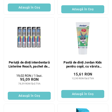
Adaugă în Coş
Adaugă în Coş
Periuță de dinți interdentară
Pastă de dinți Jordan Kids
Listerine Reach, pachet de 5
pentru copii, cu vârsta
bucăți, cu periuță de dinți
cuprinsă între 0 și 5 ani, 50
15,61 RON
dură
ml
Evaluare
19,02 RON / 1 buc.
12,90 RON fără TVA
95,09 RON
preţ:
78,59 RON fără TVA
Adaugă în Coş
Adaugă în Coş