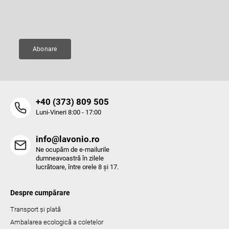
t
Adresă de e-mail
ă
r
i
l
Abonare
o
r
‭+40 (373) 809 505‬
Luni-Vineri 8:00 - 17:00
info@lavonio.ro
Ne ocupăm de e-mailurile
dumneavoastră în zilele
lucrătoare, între orele 8 și 17.
Despre cumpărare
Transport și plată
Ambalarea ecologică a coletelor