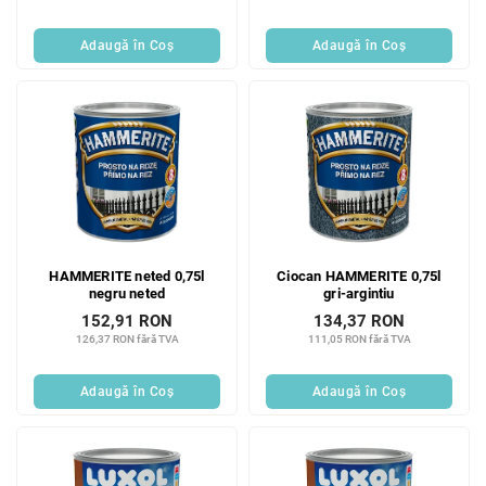
e
l
u
Adaugă în Coş
Adaugă în Coş
i
HAMMERITE neted 0,75l
Ciocan HAMMERITE 0,75l
negru neted
gri-argintiu
152,91 RON
134,37 RON
126,37 RON fără TVA
111,05 RON fără TVA
Adaugă în Coş
Adaugă în Coş