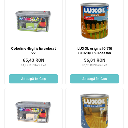
Colorline 4kg fistic colorat
LUXOL original 0.75l
22
S1023/0020 castan
65,43 RON
56,81 RON
54,07 RON fără TVA
46,95 RON fără TVA
Adaugă în Coş
Adaugă în Coş