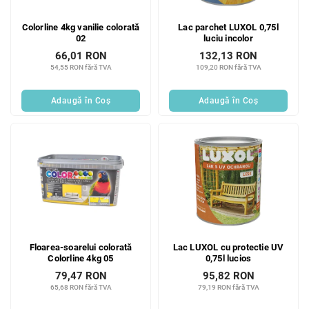
Colorline 4kg vanilie colorată
Lac parchet LUXOL 0,75l
02
luciu incolor
66,01 RON
132,13 RON
54,55 RON fără TVA
109,20 RON fără TVA
Adaugă în Coş
Adaugă în Coş
Floarea-soarelui colorată
Lac LUXOL cu protectie UV
Colorline 4kg 05
0,75l lucios
79,47 RON
95,82 RON
65,68 RON fără TVA
79,19 RON fără TVA