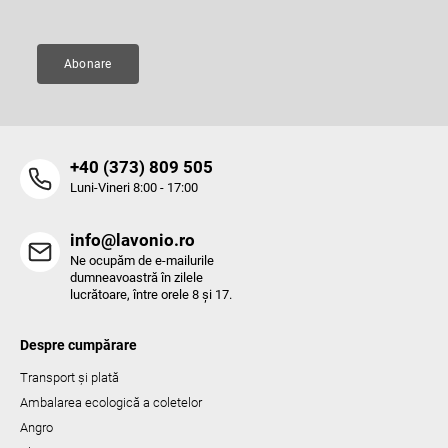
r
i
l
Abonare
o
r
‭+40 (373) 809 505‬
Luni-Vineri 8:00 - 17:00
info@lavonio.ro
Ne ocupăm de e-mailurile
dumneavoastră în zilele
lucrătoare, între orele 8 și 17.
Despre cumpărare
Transport și plată
Ambalarea ecologică a coletelor
Angro