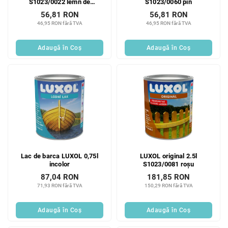
S1023/0022 lemn de
S1023/0060 pin
trandafir
56,81 RON
56,81 RON
46,95 RON fără TVA
46,95 RON fără TVA
Adaugă în Coş
Adaugă în Coş
Lac de barca LUXOL 0,75l
LUXOL original 2.5l
incolor
S1023/0081 roșu
87,04 RON
181,85 RON
71,93 RON fără TVA
150,29 RON fără TVA
Adaugă în Coş
Adaugă în Coş