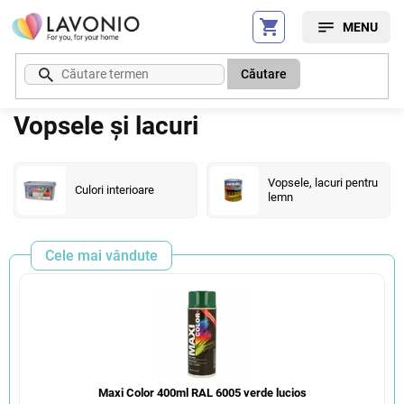
Treci
la
conținut
Căutare
Vopsele și lacuri
Vopsele, lacuri pentru
Culori interioare
lemn
Cele mai vândute
Maxi Color 400ml RAL 6005 verde lucios