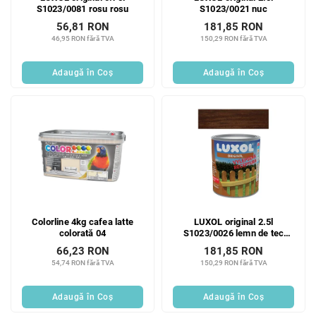
S1023/0081 rosu rosu
S1023/0021 nuc
56,81 RON
181,85 RON
46,95 RON fără TVA
150,29 RON fără TVA
Adaugă în Coş
Adaugă în Coş
Colorline 4kg cafea latte
LUXOL original 2.5l
colorată 04
S1023/0026 lemn de tec
individual
66,23 RON
181,85 RON
54,74 RON fără TVA
150,29 RON fără TVA
Adaugă în Coş
Adaugă în Coş