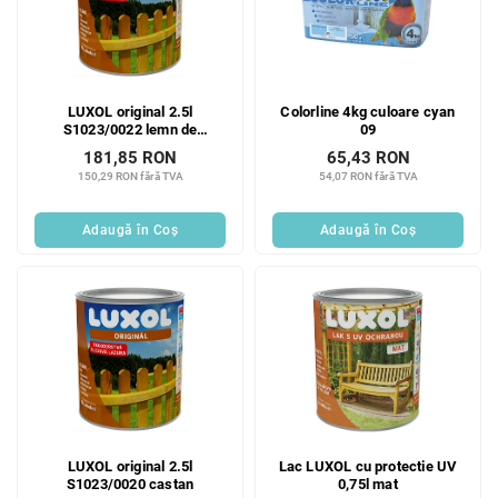
LUXOL original 2.5l
Colorline 4kg culoare cyan
S1023/0022 lemn de
09
trandafir
181,85 RON
65,43 RON
150,29 RON fără TVA
54,07 RON fără TVA
Adaugă în Coş
Adaugă în Coş
LUXOL original 2.5l
Lac LUXOL cu protectie UV
S1023/0020 castan
0,75l mat