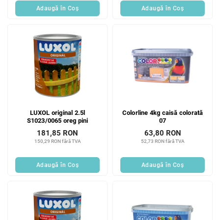
Adaugă în Coş
Adaugă în Coş
LUXOL original 2.5l
Colorline 4kg caisă colorată
S1023/0065 oreg pini
07
181,85 RON
63,80 RON
150,29 RON fără TVA
52,73 RON fără TVA
Adaugă în Coş
Adaugă în Coş