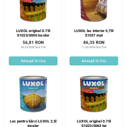
LUXOL original 0.75l
LUXOL lac interior 0,75l
S1023/0000 incolor
S1037 mat
56,81 RON
86,35 RON
46,95 RON fără TVA
71,36 RON fără TVA
Adaugă în Coş
Adaugă în Coş
Lac pentru bărci LUXOL 2,5l
LUXOL original 0.75l
incolor
S1023/0063 tei