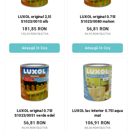
LUXOL original 2,5l
LUXOL original 0.75l
S1023/0010 alb
S1023/0080 mahon
181,85 RON
56,81 RON
150,29 RON fără TVA
46,95 RON fără TVA
Adaugă în Coş
Adaugă în Coş
LUXOL original 0.75l
LUXOL lac interior 0.75l aqua
S1023/0051 verde edel
mat
56,81 RON
106,91 RON
46,95 RON fără TVA
88,36 RON fără TVA