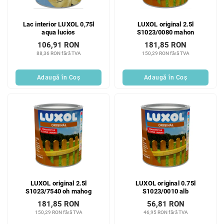
Lac interior LUXOL 0,75l
LUXOL original 2.5l
aqua lucios
S1023/0080 mahon
106,91 RON
181,85 RON
88,36 RON fără TVA
150,29 RON fără TVA
Adaugă în Coş
Adaugă în Coş
LUXOL original 2.5l
LUXOL original 0.75l
S1023/7540 oh mahog
S1023/0010 alb
181,85 RON
56,81 RON
150,29 RON fără TVA
46,95 RON fără TVA