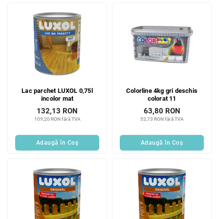
Lac parchet LUXOL 0,75l
Colorline 4kg gri deschis
incolor mat
colorat 11
132,13 RON
63,80 RON
109,20 RON fără TVA
52,73 RON fără TVA
Adaugă în Coş
Adaugă în Coş