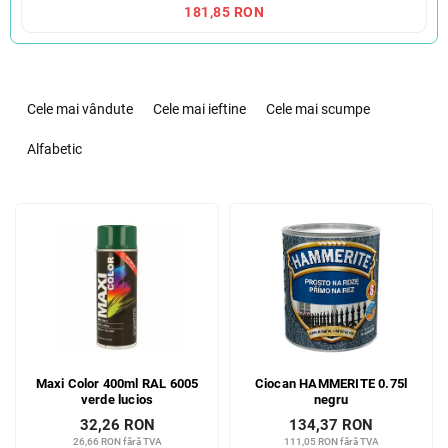
181,85 RON
S
e
Cele mai vândute
Cele mai ieftine
Cele mai scumpe
l
e
Alfabetic
c
t
L
a
i
r
s
e
t
a
ă
p
p
r
r
o
o
d
Maxi Color 400ml RAL 6005
Ciocan HAMMERITE 0.75l
d
u
verde lucios
negru
u
s
32,26 RON
134,37 RON
s
u
26,66 RON fără TVA
111,05 RON fără TVA