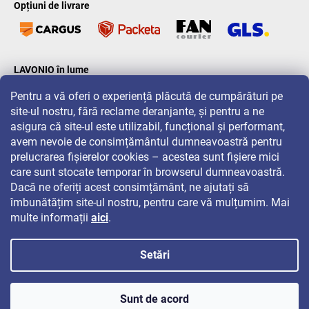
Opțiuni de livrare
LAVONIO în lume
Pentru a vă oferi o experiență plăcută de cumpărături pe
site-ul nostru, fără reclame deranjante, și pentru a ne
asigura că site-ul este utilizabil, funcțional și performant,
avem nevoie de consimțământul dumneavoastră pentru
prelucrarea fișierelor cookies – acestea sunt fișiere mici
Pentru promoții, concursuri și reduceri, urmăriți-ne pe:
care sunt stocate temporar în browserul dumneavoastră.
Dacă ne oferiți acest consimțământ, ne ajutați să
îmbunătățim site-ul nostru, pentru care vă mulțumim. Mai
multe informații
aici
.
Setări
Drepturi de autor 2026
LAVONIO.ro
. Toate drepturile rezervate.
Sunt de acord