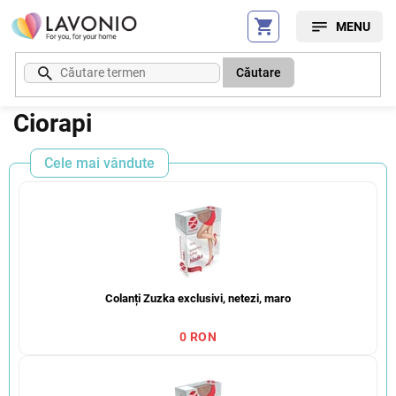
Treci
la
conținut
Căutare
Ciorapi
Cele mai vândute
Colanți Zuzka exclusivi, netezi, maro
0 RON