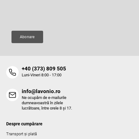
informaţii despre produsele noi disponibile în magazinul nostru virtual.
l
l
l
Adresă de e-mail
i
s
t
ă
Abonare
r
i
l
o
r
‭+40 (373) 809 505‬
Luni-Vineri 8:00 - 17:00
info@lavonio.ro
Ne ocupăm de e-mailurile
dumneavoastră în zilele
lucrătoare, între orele 8 și 17.
Despre cumpărare
Transport și plată