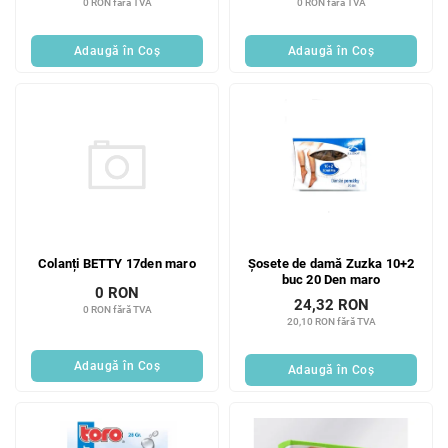
0 RON fără TVA
0 RON fără TVA
e
l
u
Adaugă în Coş
Adaugă în Coş
i
Colanți BETTY 17den maro
Șosete de damă Zuzka 10+2
buc 20 Den maro
0 RON
24,32 RON
0 RON fără TVA
20,10 RON fără TVA
Adaugă în Coş
Adaugă în Coş