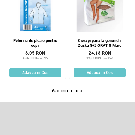
Pelerina de ploaie pentru
Ciorapi până la genunchi
copii
Zuzka 8+2 GRATIS Maro
8,05 RON
24,18 RON
6,65 RON fără TVA
19,98 RON fără TVA
Adaugă în Coş
Adaugă în Coş
6
articole în total
C
o
n
S
t
u
r
b
Abonare la newsletter
o
s
l
o
Introduceţi adresa dumneavoastră de e-mail şi vă vom trimite
u