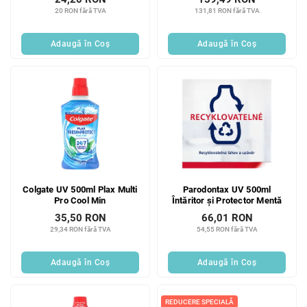
20 RON fără TVA
131,81 RON fără TVA
Adaugă în Coş
Adaugă în Coş
Colgate UV 500ml Plax Multi
Parodontax UV 500ml
Pro Cool Min
Întăritor și Protector Mentă
35,50 RON
66,01 RON
29,34 RON fără TVA
54,55 RON fără TVA
Adaugă în Coş
Adaugă în Coş
REDUCERE SPECIALĂ