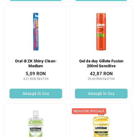
Oral-B ZK Shiny Clean-
Gel de duș Gillete Fusion
Medium
200ml Sensitive
5,09 RON
42,87 RON
4,21 RON fără TVA
35,43 RON fără TVA
Adaugă în Coş
Adaugă în Coş
REDUCERE SPECIALĂ