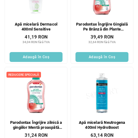
Apă micelară Dermacol
Parodontax Îngrijire Gingială
400ml Sensitive
Pe Brânză din Plante
Naturale 500 ml
41,19 RON
39,49 RON
34,04 RON fără TVA
32,64 RON fără TVA
Adaugă în Coş
Adaugă în Coş
REDUCERE SPECIALĂ
Parodontax Îngrijire zilnică a
Apă micelară Neutrogena
gingiilor Mentă proaspătă
400ml HydroBoost
500 ml
31,24 RON
63,14 RON