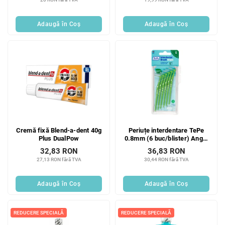
Adaugă în Coş
Adaugă în Coş
Cremă fixă Blend-a-dent 40g
Periuțe interdentare TePe
Plus DualPow
0.8mm (6 buc/blister) Angle
verde
32,83 RON
36,83 RON
27,13 RON fără TVA
30,44 RON fără TVA
Adaugă în Coş
Adaugă în Coş
REDUCERE SPECIALĂ
REDUCERE SPECIALĂ