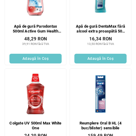
Apă de gură Parodontax
Apă de gură DentaMax fără
500ml Active Gum Health
alcool extra proaspătă 500
Extra Fresh Bucăți
ml
48,29 RON
16,34 RON
39,91 RON fără TVA
13,50 RON fără TVA
Adaugă în Coş
Adaugă în Coş
Colgate UV 500ml Max White
Reumplere Oral B HL (4
One
buc/blister) sensibile
24,20 RON
159,49 RON