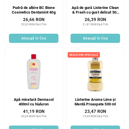
Pudră de albire BC Bione
Apă de gură Listerine Clean
Cosmetics Dentamint 40g
& Fresh cu gust delicat 500
ml
26,66 RON
26,39 RON
22,03 RON fără TVA
21,81 RON fără TVA
Adaugă în Coş
Adaugă în Coş
REDUCERE SPECIALĂ
Apă micelară Dermacol
Listerine Arome Lime și
400ml cu hialuron
Mentă Proaspete 500 ml
41,19 RON
23,47 RON
34,04 RON fără TVA
19,40 RON fără TVA