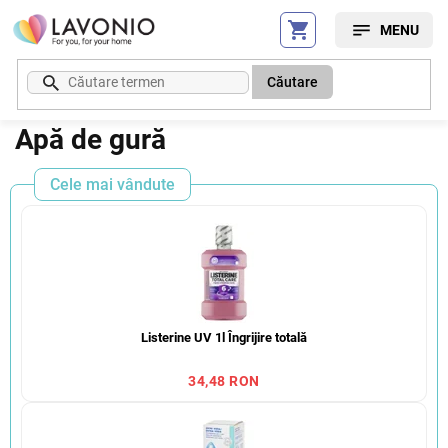
Treci
la
conținut
Căutare
Apă de gură
Cele mai vândute
Listerine UV 1l Îngrijire totală
34,48 RON