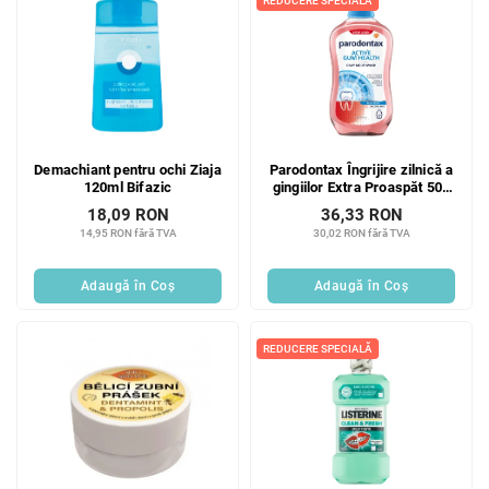
REDUCERE SPECIALĂ
Demachiant pentru ochi Ziaja
Parodontax Îngrijire zilnică a
120ml Bifazic
gingiilor Extra Proaspăt 500
ml
18,09 RON
36,33 RON
14,95 RON fără TVA
30,02 RON fără TVA
Adaugă în Coş
Adaugă în Coş
REDUCERE SPECIALĂ