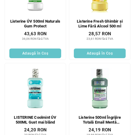
Listerine ÚV 500ml Naturals
Listerine Fresh Ghimbir și
Gum Protect
Lime Fără Alcool 500 ml
43,63 RON
28,57 RON
36,06 RON fără TVA
23,61 RON fără TVA
Adaugă în Coş
Adaugă în Coş
LISTERINE Coolmint ÚV
Listerine 500ml Îngrijire
500ML Gust mai blând
Totală Email Mentă
Proaspătă
24,20 RON
24,19 RON
20 RON fără TVA
19,99 RON fără TVA