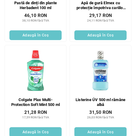
Pastă de dinți din plante
Apă de gură Elmex cu
Herbadent 100 ml
protecție împotriva cariilor
400 ml
46,10 RON
29,17 RON
38,10 RON fără TVA
24,11 RON fără TVA
Adaugă în Coş
Adaugă în Coş
Colgate Plax Multi-
Listerine ÚV 500 ml rămâne
Protection Soft Mint 500 ml
albă
21,28 RON
31,50 RON
17,59 RON fără TVA
26,03 RON fără TVA
Adaugă în Coş
Adaugă în Coş