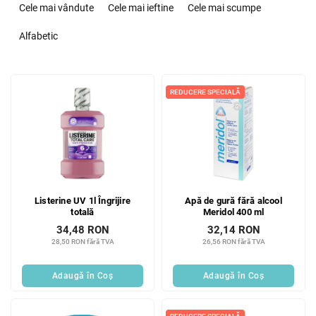
e
Cele mai vândute
Cele mai ieftine
Cele mai scumpe
l
e
Alfabetic
c
t
L
a
i
REDUCERE SPECIALĂ
r
s
e
t
a
ă
p
p
r
r
o
o
d
Listerine UV 1l Îngrijire
Apă de gură fără alcool
d
u
totală
Meridol 400 ml
u
s
34,48 RON
32,14 RON
s
u
28,50 RON fără TVA
26,56 RON fără TVA
e
l
u
Adaugă în Coş
Adaugă în Coş
i