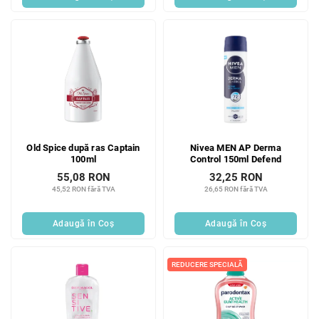
Old Spice după ras Captain
Nivea MEN AP Derma
100ml
Control 150ml Defend
55,08 RON
32,25 RON
45,52 RON fără TVA
26,65 RON fără TVA
Adaugă în Coş
Adaugă în Coş
REDUCERE SPECIALĂ