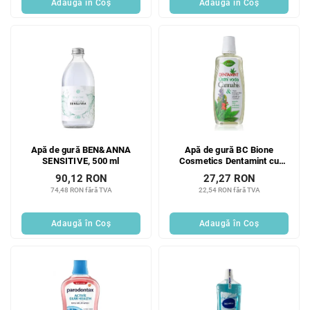
Adaugă în Coş
Adaugă în Coş
Apă de gură BEN&ANNA
Apă de gură BC Bione
SENSITIVE, 500 ml
Cosmetics Dentamint cu
canabis 500 ml
90,12 RON
27,27 RON
74,48 RON fără TVA
22,54 RON fără TVA
Adaugă în Coş
Adaugă în Coş