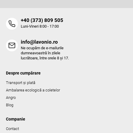
‭+40 (373) 809 505‬
Luni-Vineri 8:00 - 17:00
info@lavonio.ro
Ne ocupăm de e-mailurile
dumneavoastră în zilele
lucrătoare, între orele 8 și 17.
Despre cumpărare
Transport și plată
Ambalarea ecologică a coletelor
Angro
Blog
Companie
Contact