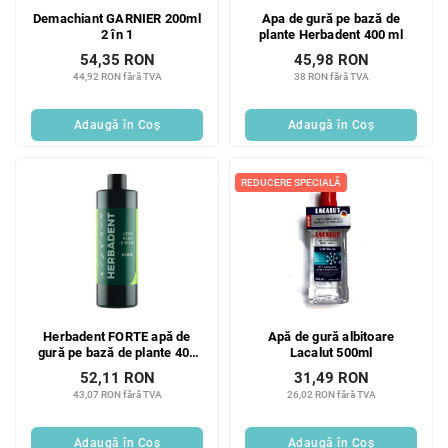
Demachiant GARNIER 200ml
Apa de gură pe bază de
2 în 1
plante Herbadent 400 ml
54,35 RON
45,98 RON
44,92 RON fără TVA
38 RON fără TVA
Adaugă în Coş
Adaugă în Coş
REDUCERE SPECIALĂ
Herbadent FORTE apă de
Apă de gură albitoare
gură pe bază de plante 400
Lacalut 500ml
ml
52,11 RON
31,49 RON
43,07 RON fără TVA
26,02 RON fără TVA
Adaugă în Coş
Adaugă în Coş