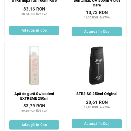
STR8 după ras 100ml Rise
Dentamax ÚV 500ml Violet
Care
83,16 RON
13,73 RON
68,73 RON fără TVA
11,35 RON fără TVA
Adaugă în Coş
Adaugă în Coş
Apă de gură Swissdent
STR8 SG 250ml Original
EXTREME 250ml
20,61 RON
83,79 RON
17,03 RON fără TVA
69,25 RON fără TVA
Adaugă în Coş
Adaugă în Coş