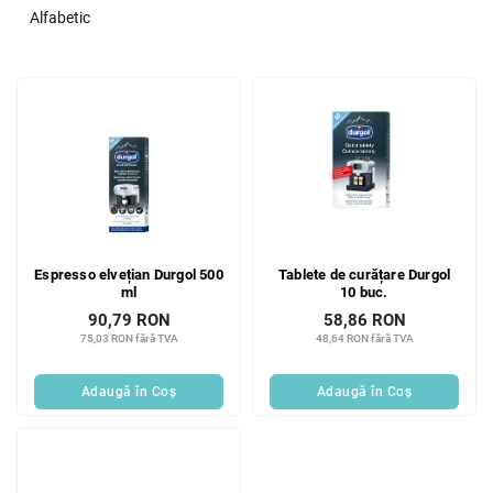
e
Alfabetic
c
t
L
a
i
r
s
e
t
a
ă
p
p
r
r
o
o
d
Espresso elvețian Durgol 500
Tablete de curățare Durgol
d
u
ml
10 buc.
u
s
90,79 RON
58,86 RON
s
u
75,03 RON fără TVA
48,64 RON fără TVA
e
l
u
Adaugă în Coş
Adaugă în Coş
i