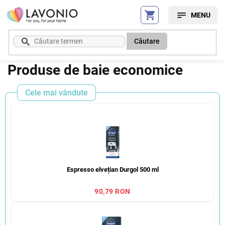
Treci
la
conținut
Căutare
Produse de baie economice
Cele mai vândute
Espresso elvețian Durgol 500 ml
90,79 RON