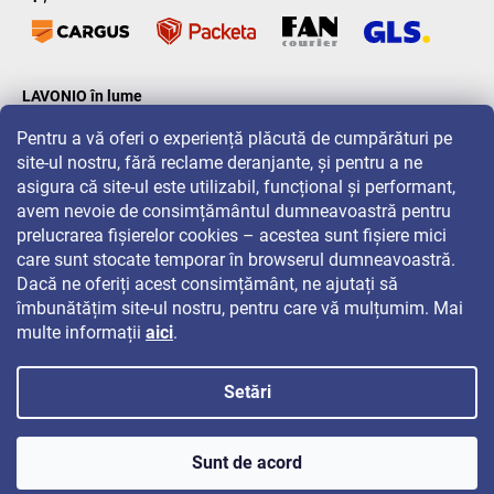
LAVONIO în lume
Pentru a vă oferi o experiență plăcută de cumpărături pe
site-ul nostru, fără reclame deranjante, și pentru a ne
asigura că site-ul este utilizabil, funcțional și performant,
avem nevoie de consimțământul dumneavoastră pentru
prelucrarea fișierelor cookies – acestea sunt fișiere mici
Pentru promoții, concursuri și reduceri, urmăriți-ne pe:
care sunt stocate temporar în browserul dumneavoastră.
Dacă ne oferiți acest consimțământ, ne ajutați să
îmbunătățim site-ul nostru, pentru care vă mulțumim. Mai
multe informații
aici
.
Setări
Drepturi de autor 2026
LAVONIO.ro
. Toate drepturile rezervate.
Sunt de acord