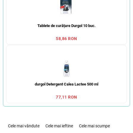
Tablete de curățare Durgol 10 buc.
58,86 RON
durgol Detergent Calea Lactee 500 ml
77,11 RON
S
e
Cele mai vândute
Cele mai ieftine
Cele mai scumpe
l