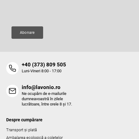
l
Adresă de e-mail
i
s
t
ă
Abonare
r
i
l
o
r
‭+40 (373) 809 505‬
Luni-Vineri 8:00 - 17:00
info@lavonio.ro
Ne ocupăm de e-mailurile
dumneavoastră în zilele
lucrătoare, între orele 8 și 17.
Despre cumpărare
Transport și plată
Ambalarea ecologică a coletelor