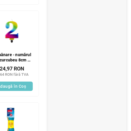
ânare - numărul
 curcubeu 8cm 1
buc
24,97 RON
,64 RON fără TVA
daugă în Coş