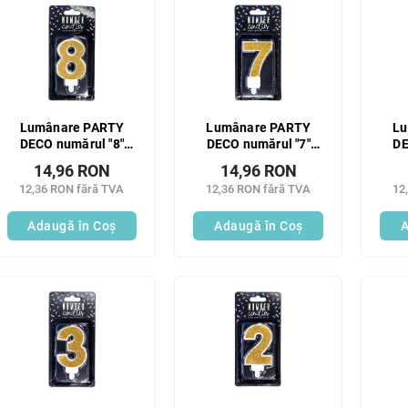
Lumânare PARTY
Lumânare PARTY
Lu
DECO numărul "8"
DECO numărul "7"
DE
auriu 7 cm 1 buc
auriu 7 cm 1 buc
a
14,96 RON
14,96 RON
12,36 RON fără TVA
12,36 RON fără TVA
12
Adaugă în Coş
Adaugă în Coş
A