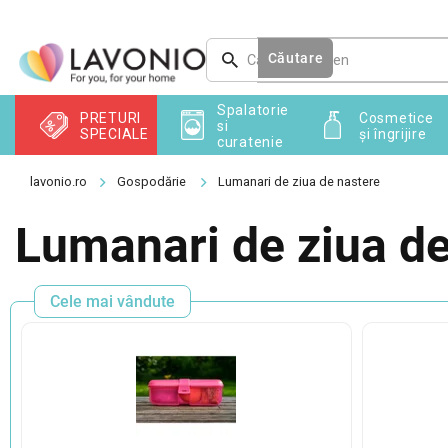
Treci
la
conținut
Căutare
Spalatorie
PRETURI
Cosmetice
si
SPECIALE
și îngrijire
curatenie
Gospodărie
Lumanari de ziua de nastere
Lumanari de ziua de
Cele mai vândute