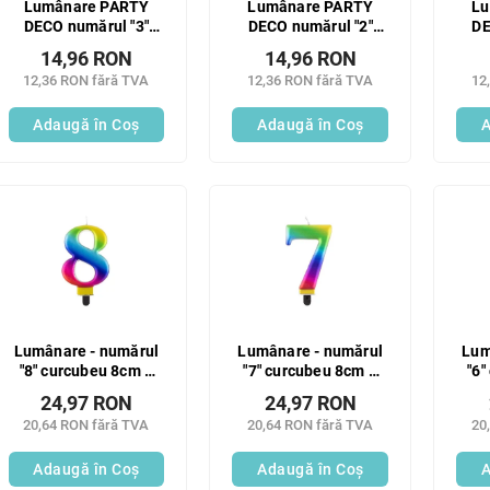
Lumânare PARTY
Lumânare PARTY
Lu
DECO numărul "3"
DECO numărul "2"
DE
auriu 7 cm 1 buc
auriu 7 cm 1 buc
a
14,96 RON
14,96 RON
12,36 RON fără TVA
12,36 RON fără TVA
12
Adaugă în Coş
Adaugă în Coş
A
Lumânare - numărul
Lumânare - numărul
Lum
"8" curcubeu 8cm 1
"7" curcubeu 8cm 1
"6"
buc
buc
24,97 RON
24,97 RON
20,64 RON fără TVA
20,64 RON fără TVA
20
Adaugă în Coş
Adaugă în Coş
A