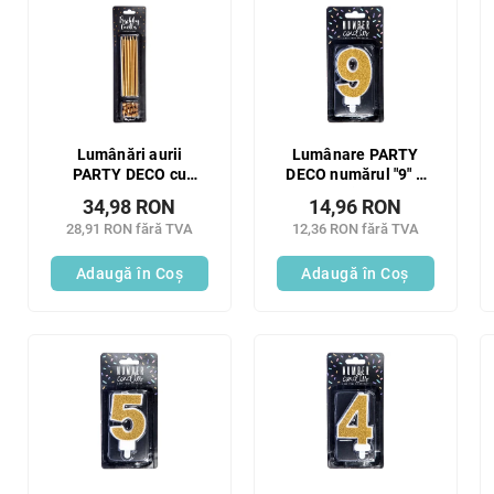
Lumânări aurii
Lumânare PARTY
PARTY DECO cu
DECO numărul "9" 7
suport 12,5 cm 12 buc
cm auriu 1 buc
34,98 RON
14,96 RON
28,91 RON fără TVA
12,36 RON fără TVA
Adaugă în Coş
Adaugă în Coş