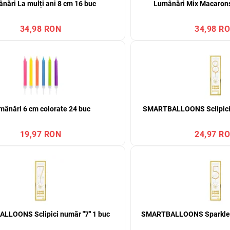
nări La mulți ani 8 cm 16 buc
Lumânări Mix Macarons
34,98 RON
34,98 R
mânări 6 cm colorate 24 buc
SMARTBALLOONS Sclipici n
19,97 RON
24,97 R
LLOONS Sclipici număr "7" 1 buc
SMARTBALLOONS Sparkler 