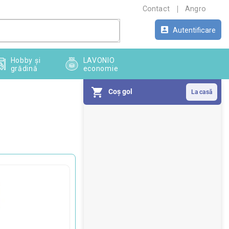
Contact
Angro
Autentificare
Hobby și
LAVONIO
grădină
economie
Coş gol
B
a
r
ă
l
a
t
e
r
a
l