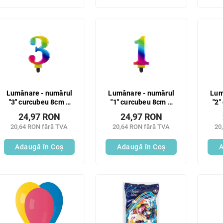
Lumânare - numărul
Lumânare - numărul
Lum
"3" curcubeu 8cm 1
"1" curcubeu 8cm 1
"2"
buc
buc
24,97 RON
24,97 RON
20,64 RON fără TVA
20,64 RON fără TVA
20
Adaugă în Coş
Adaugă în Coş
A