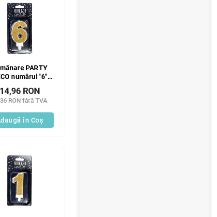
mânare PARTY
CO numărul "6"
uriu 7 cm 1 buc
14,96 RON
,36 RON fără TVA
daugă în Coş