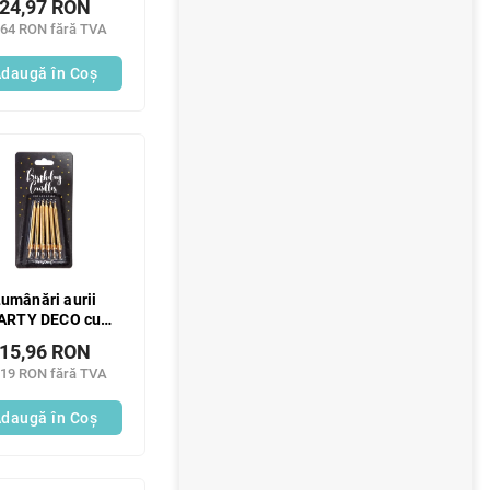
24,97 RON
,64 RON fără TVA
daugă în Coş
umânări aurii
ARTY DECO cu
port 6 cm 6 buc
15,96 RON
,19 RON fără TVA
daugă în Coş