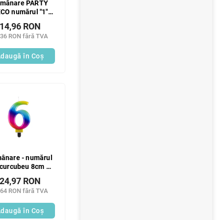
mânare PARTY
CO numărul "1"
uriu 7 cm 1 buc
14,96 RON
,36 RON fără TVA
daugă în Coş
ânare - numărul
 curcubeu 8cm 1
buc
24,97 RON
,64 RON fără TVA
daugă în Coş