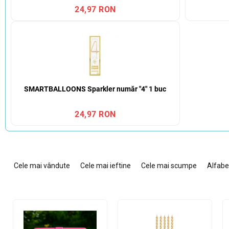
24,97 RON
SMARTBALLOONS Sparkler număr "4" 1 buc
24,97 RON
S
e
Cele mai vândute
Cele mai ieftine
Cele mai scumpe
Alfabe
l
e
c
L
t
i
a
s