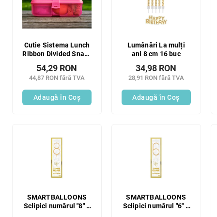
r
t
e
ă
a
p
p
r
r
o
Cutie Sistema Lunch
Lumânări La mulți
o
Ribbon Divided Snack
ani 8 cm 16 buc
d
cu recipient pentru
d
u
54,29 RON
34,98 RON
iaurt 1,1 l, roz
u
s
44,87 RON fără TVA
28,91 RON fără TVA
s
e
u
Adaugă în Coş
Adaugă în Coş
l
u
i
SMARTBALLOONS
SMARTBALLOONS
Sclipici numărul "8" 1
Sclipici numărul "6" 1
buc
buc