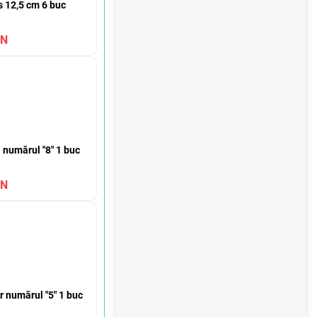
ă
 12,5 cm 6 buc
ON
umărul "8" 1 buc
ON
numărul "5" 1 buc