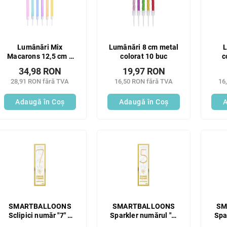
Lumânări Mix
Lumânări 8 cm metal
L
Macarons 12,5 cm 6
colorat 10 buc
c
buc
34,98 RON
19,97 RON
28,91 RON fără TVA
16,50 RON fără TVA
16
Adaugă în Coş
Adaugă în Coş
A
SMARTBALLOONS
SMARTBALLOONS
SM
Sclipici număr "7" 1
Sparkler numărul "5"
Spa
buc
1 buc