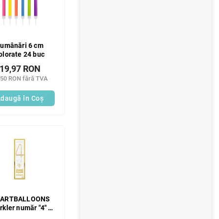
umânări 6 cm
olorate 24 buc
19,97 RON
,50 RON fără TVA
daugă în Coş
ARTBALLOONS
rkler număr "4" 1
buc