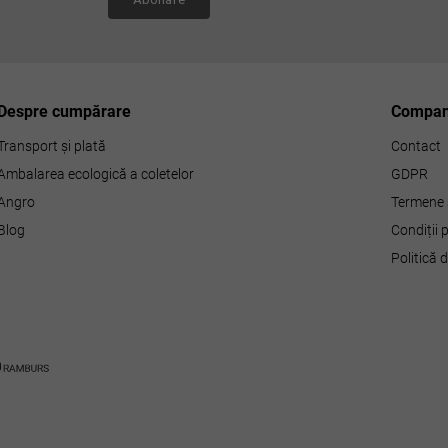
l
l
i
s
t
ă
Despre cumpărare
Compan
r
i
Transport și plată
Contact
l
Ambalarea ecologică a coletelor
GDPR
o
r
Angro
Termene s
Blog
Condiții
Politică 