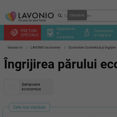
Treci
la
conținut
Căutare
Spalatorie
PRETURI
Cosmetice
si
SPECIALE
și îngrijire
curatenie
LAVONIO economie
Economie Cosmetică și îngrijire
Îngrijirea părului e
Șampoane
economice
Cele mai vândute