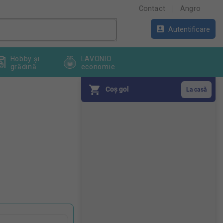
Contact
Angro
Autentificare
Hobby și
LAVONIO
grădină
economie
Coş gol
B
a
r
ă
l
a
t
e
r
a
l