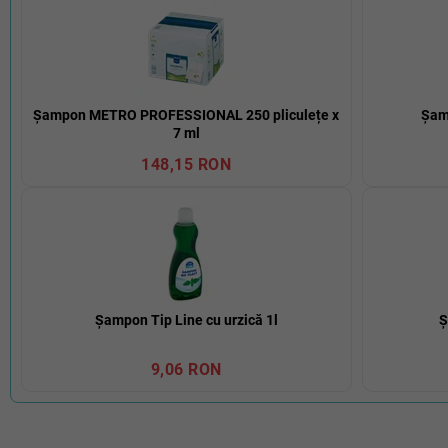
Șampon METRO PROFESSIONAL 250 pliculețe x
Șam
7 ml
148,15 RON
Șampon Tip Line cu urzică 1l
Ș
9,06 RON
S