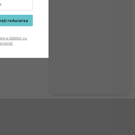
ineți reducerea
are a datelor cu
ersonal