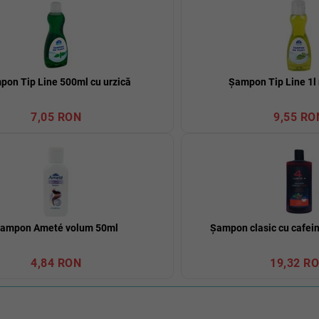
pon Tip Line 500ml cu urzică
Șampon Tip Line 1l
7,05 RON
9,55 RO
ampon Ameté volum 50ml
Șampon clasic cu cafei
4,84 RON
19,32 R