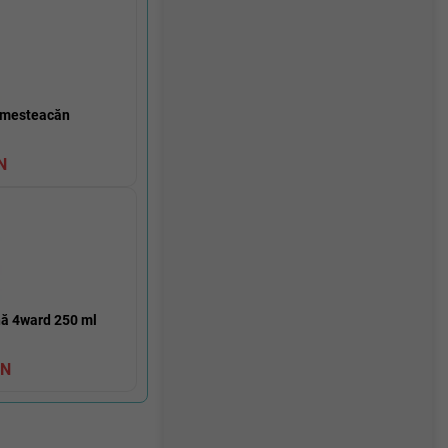
ă
 mesteacăn
N
nă 4ward 250 ml
ON