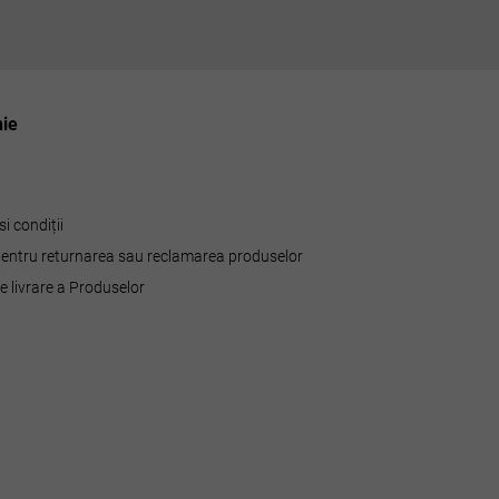
ie
i condiții
 pentru returnarea sau reclamarea produselor
de livrare a Produselor