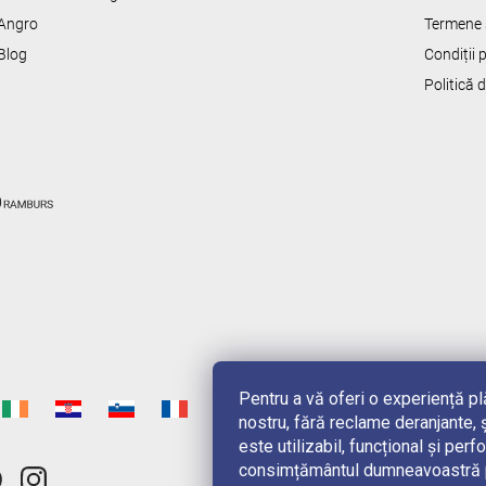
o
r
Angro
Termene s
Blog
Condiții
Politică 
Pentru a vă oferi o experiență p
nostru, fără reclame deranjante, ș
este utilizabil, funcțional și pe
consimțământul dumneavoastră pe