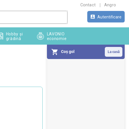
Contact
Angro
Autentificare
Hobby și
LAVONIO
grădină
economie
Coş gol
B
a
r
ă
l
a
t
e
r
a
l