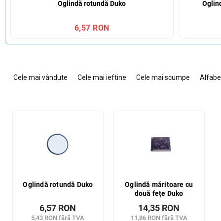
Oglindă rotundă Duko
Oglin
6,57 RON
S
e
Cele mai vândute
Cele mai ieftine
Cele mai scumpe
Alfabe
l
e
c
L
t
i
a
s
r
t
e
ă
a
p
p
r
r
o
Oglindă rotundă Duko
Oglindă măritoare cu
o
două fețe Duko
d
d
u
6,57 RON
14,35 RON
u
s
5,43 RON fără TVA
11,86 RON fără TVA