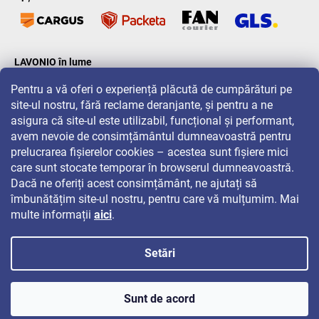
LAVONIO în lume
Pentru a vă oferi o experiență plăcută de cumpărături pe
site-ul nostru, fără reclame deranjante, și pentru a ne
asigura că site-ul este utilizabil, funcțional și performant,
avem nevoie de consimțământul dumneavoastră pentru
prelucrarea fișierelor cookies – acestea sunt fișiere mici
Pentru promoții, concursuri și reduceri, urmăriți-ne pe:
care sunt stocate temporar în browserul dumneavoastră.
Dacă ne oferiți acest consimțământ, ne ajutați să
îmbunătățim site-ul nostru, pentru care vă mulțumim. Mai
multe informații
aici
.
Setări
Drepturi de autor 2026
LAVONIO.ro
. Toate drepturile rezervate.
Sunt de acord