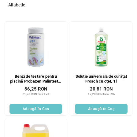
e
Alfabetic
c
t
L
a
i
r
s
e
t
a
ă
p
p
r
r
o
o
d
Benzi de testare pentru
Soluție universală de curățat
d
u
piscină Probazen Palintest 3
Frosch cu oțet, 1 l
u
s
în 1, 50 buc.
86,25 RON
20,81 RON
s
u
71,28 RON fără TVA
17,20 RON fără TVA
e
l
u
Adaugă în Coş
Adaugă în Coş
i