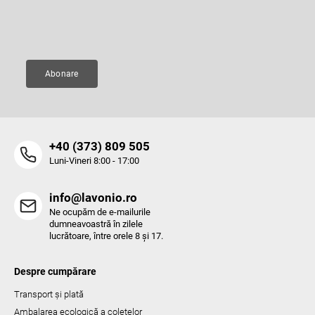
l
Adresă de e-mail
i
s
t
ă
Abonare
r
i
l
o
r
‭+40 (373) 809 505‬
Luni-Vineri 8:00 - 17:00
info@lavonio.ro
Ne ocupăm de e-mailurile
dumneavoastră în zilele
lucrătoare, între orele 8 și 17.
Despre cumpărare
Transport și plată
Ambalarea ecologică a coletelor