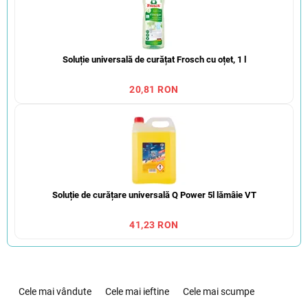
Soluție universală de curățat Frosch cu oțet, 1 l
20,81 RON
Soluție de curățare universală Q Power 5l lămâie VT
41,23 RON
S
e
Cele mai vândute
Cele mai ieftine
Cele mai scumpe
l