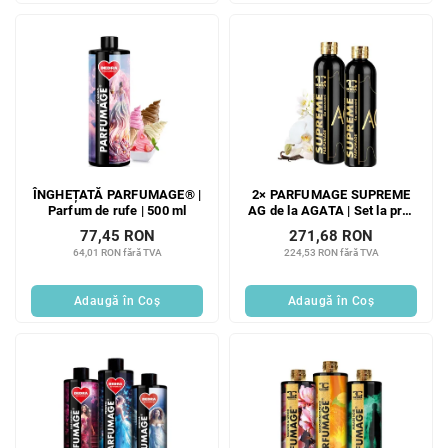
ÎNGHEȚATĂ PARFUMAGE® |
2× PARFUMAGE SUPREME
Parfum de rufe | 500 ml
AG de la AGATA | Set la preț
redus | 4× parfum concentrat
77,45 RON
271,68 RON
pentru spălat | 600 ml | 120
64,01 RON fără TVA
224,53 RON fără TVA
spălări
Adaugă în Coş
Adaugă în Coş