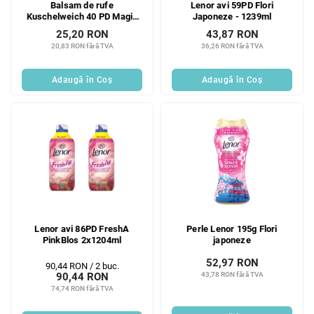
Balsam de rufe
Lenor avi 59PD Flori
d
u
Kuschelweich 40 PD Magia
Japoneze - 1239ml
u
s
Orientală din Marrakech 1 L
25,20 RON
43,87 RON
s
u
20,83 RON fără TVA
36,26 RON fără TVA
e
l
u
Adaugă în Coş
Adaugă în Coş
i
Lenor avi 86PD FreshA
Perle Lenor 195g Flori
PinkBlos 2x1204ml
japoneze
52,97 RON
Evaluare
90,44 RON / 2 buc.
43,78 RON fără TVA
90,44 RON
preţ:
74,74 RON fără TVA