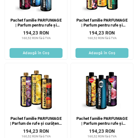
Pachet familie PARFUMAGE
Pachet familie PARFUMAGE
| Parfum pentru rufe și
| Parfum pentru rufe și
curățenie | PRINCESS & LILA
curățenie | MIRAGE NOIR &
194,23 RON
194,23 RON
FASHION & ANGELIA | 500
MANDARINE FLORALE &
160,52 RON fără TVA
160,52 RON fără TVA
ml × 3
MAGNOLIA WOOD | 500 ml ×
3
Adaugă în Coş
Adaugă în Coş
Pachet familie PARFUMAGE
Pachet familie PARFUMAGE
| Parfum de rufe și curățenie
| Parfum pentru rufe și
| IMPERIAL VIOLET &
curățenie | FLEUR DE
194,23 RON
194,23 RON
VELVET PEAR & RED
VANILLA & PLATINUM &
160,52 RON fără TVA
160,52 RON fără TVA