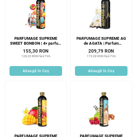
PARFUMAGE SUPREME
PARFUMAGE SUPREME AG
SWEET BONBON | 4× parfum
de AGATA | Parfum
concentrat pentru rufe | 300
concentrat 4× pentru spălat |
155,30 RON
209,79 RON
ml | 60 spălări
300 ml | 60 de spălări
128,35 RON fără TVA
173,38 RON fără TVA
Adaugă în Coş
Adaugă în Coş
PARFUMAGE SUPREME
PARFUMAGE SUPREME