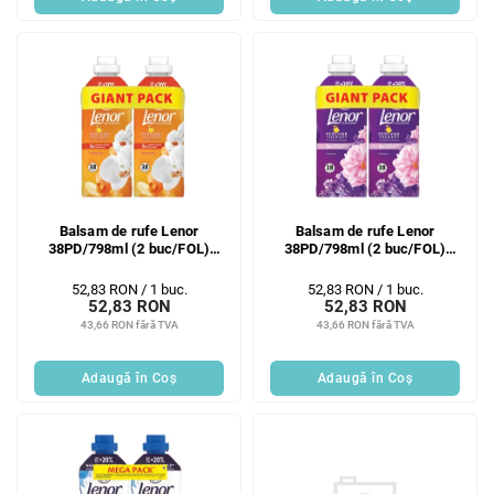
Balsam de rufe Lenor
Balsam de rufe Lenor
38PD/798ml (2 buc/FOL)
38PD/798ml (2 buc/FOL)
Orhidee aurie
Floral
Evaluare
Evaluare
52,83 RON / 1 buc.
52,83 RON / 1 buc.
52,83 RON
52,83 RON
preţ:
preţ:
43,66 RON fără TVA
43,66 RON fără TVA
Adaugă în Coş
Adaugă în Coş