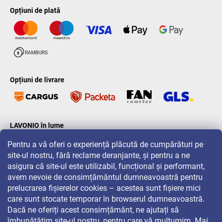
Opțiuni de plată
Opțiuni de livrare
LAVONIO în lume
Pentru a vă oferi o experiență plăcută de cumpărături pe
site-ul nostru, fără reclame deranjante, și pentru a ne
asigura că site-ul este utilizabil, funcțional și performant,
avem nevoie de consimțământul dumneavoastră pentru
prelucrarea fișierelor cookies – acestea sunt fișiere mici
Pentru promoții, concursuri și reduceri, urmăriți-ne pe:
care sunt stocate temporar în browserul dumneavoastră.
Dacă ne oferiți acest consimțământ, ne ajutați să
îmbunătățim site-ul nostru, pentru care vă mulțumim. Mai