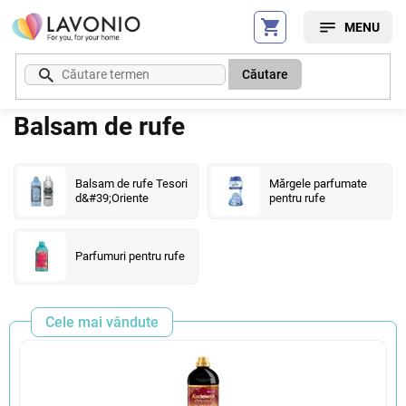
Treci
la
conținut
Căutare
Balsam de rufe
Balsam de rufe Tesori
Mărgele parfumate
d&#39;Oriente
pentru rufe
Parfumuri pentru rufe
Cele mai vândute