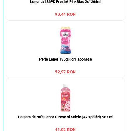
Lenor avi 86PD FreshA PinkBlos 2x1204ml
90,44 RON
Perle Lenor 195g Flori japoneze
52,97 RON
Balsam de rufe Lenor Cireșe și Salvie (47 spălări) 987 ml
41,02 RON