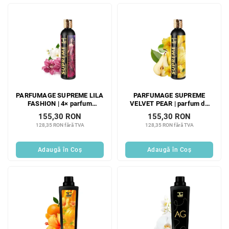
PARFUMAGE SUPREME LILA
PARFUMAGE SUPREME
FASHION | 4× parfum
VELVET PEAR | parfum de
concentrat pentru rufe | 300
rufe concentrat 4× | 300 ml |
155,30 RON
155,30 RON
ml | 60 spălări
60 spălări
128,35 RON fără TVA
128,35 RON fără TVA
Adaugă în Coş
Adaugă în Coş