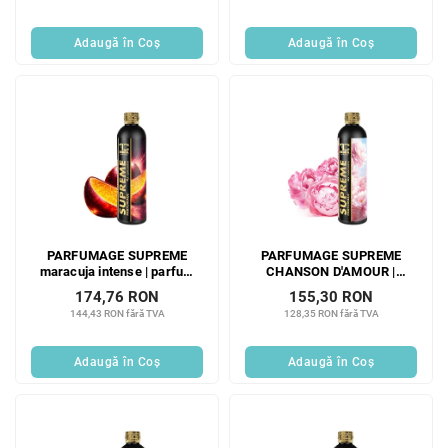
VELVET | 500 ml × 3
PULPIDOO | 500 ml × 3
Adaugă în Coş
Adaugă în Coş
PARFUMAGE SUPREME
PARFUMAGE SUPREME
maracuja intense | parfum
CHANSON D'AMOUR |
de rufe concentrat 4x | 300
Parfum concentrat 4× pentru
174,76 RON
155,30 RON
ml | 60 spălări
spălat | 300 ml | 60 de spălări
144,43 RON fără TVA
128,35 RON fără TVA
Adaugă în Coş
Adaugă în Coş