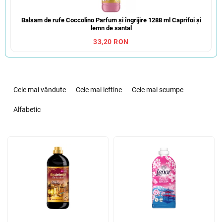
Balsam de rufe Coccolino Parfum și îngrijire 1288 ml Caprifoi și
lemn de santal
33,20 RON
S
e
Cele mai vândute
Cele mai ieftine
Cele mai scumpe
l
e
Alfabetic
c
t
L
a
i
r
s
e
t
a
ă
p
p
r
r
o
o
d