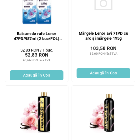
Mărgele Lenor avi 71PD cu
Balsam de rufe Lenor
arc și mărgele 195g
47PD/987ml (2 buc/FOL)
Spring
103,58 RON
Evaluare
52,83 RON / 1 buc.
85,60 RON fără TVA
52,83 RON
preţ:
43,66 RON fără TVA
Adaugă în Coş
Adaugă în Coş