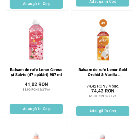
Adaugă în Coş
Adaugă în Coş
Balsam de rufe Lenor Cireșe
Balsam de rufe Lenor Gold
și Salvie (47 spălări) 987 ml
Orchid & Vanilla
4x675ml/32PD
41,02 RON
Evaluare
74,42 RON / 4 buc.
33,90 RON fără TVA
74,42 RON
preţ:
61,50 RON fără TVA
Adaugă în Coş
Adaugă în Coş