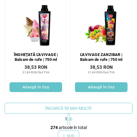
ÎNGHEȚATĂ L'AVIVAGE |
L'AVIVAGE ZANZIBAR |
Balsam de rufe | 750 ml
Balsam de rufe | 750 ml
38,53 RON
38,53 RON
31,84 RON fără TVA
31,84 RON fără TVA
Adaugă în Coş
Adaugă în Coş
ÎNCARCĂ 50 MAI MULTE
1
6
C
274
articole în total
o
n
SUS