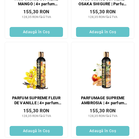
MANGO | 4× parfum
OSAKA SHIGURE | Parfum
concentrat pentru rufe | 300
concentrat 4× pentru spălat |
155,30 RON
155,30 RON
ml | 60 spălări
300 ml | 60 spălări
128,35 RON fără TVA
128,35 RON fără TVA
Adaugă în Coş
Adaugă în Coş
PARFUM SUPREME FLEUR
PARFUMAGE SUPREME
DE VANILLE | 4× parfum
AMBROSIA | 4× parfum
concentrat pentru spălat |
concentrat pentru spălat |
155,30 RON
155,30 RON
300 ml | 60 spălări
300 ml | 60 spălări
128,35 RON fără TVA
128,35 RON fără TVA
Adaugă în Coş
Adaugă în Coş