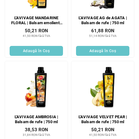
L'AVIVAGE MANDARINE
L'AVIVAGE AG de AGATA |
FLORAL | Balsam emolient |
Balsam de rufe | 750 ml
750 ml
50,21 RON
61,88 RON
41,50 RON fără TVA
51,14 RON fără TVA
Adaugă în Coş
Adaugă în Coş
L'AVIVAGE AMBROSIA |
L'AVIVAGE VELVET PEAR |
Balsam de rufe | 750 ml
Balsam de rufe | 750 ml
38,53 RON
50,21 RON
31,84 RON fără TVA
41,50 RON fără TVA