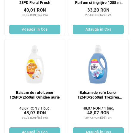
28PD Floral Fresh
Parfum și îngrijire 1288 ml
Caprifoi și lemn de santal
40,01 RON
33,20 RON
33,07 RON fără TVA
27,44 RON fără TVA
Adaugă în Coş
Adaugă în Coş
Balsam de rufe Lenor
Balsam de rufe Lenor
126PD/2650ml Orhidee aurie
126PD/2650ml Trezirea
Primăverii
Evaluare
Evaluare
48,07 RON / 1 buc.
48,07 RON / 1 buc.
48,07 RON
48,07 RON
preţ:
preţ:
39,73 RON fără TVA
39,73 RON fără TVA
Adaugă în Coş
Adaugă în Coş