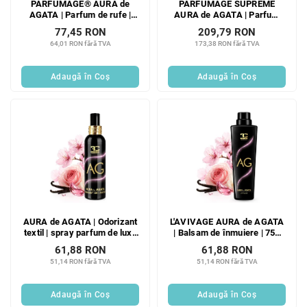
PARFUMAGE® AURA de
PARFUMAGE SUPREME
AGATA | Parfum de rufe |
AURA de AGATA | Parfum
500 ml
concentrat 4× pentru spălat |
77,45 RON
209,79 RON
300 ml | 60 de spălări
64,01 RON fără TVA
173,38 RON fără TVA
Adaugă în Coş
Adaugă în Coş
AURA de AGATA | Odorizant
L'AVIVAGE AURA de AGATA
textil | spray parfum de lux |
| Balsam de înmuiere | 750
200 ml
ml
61,88 RON
61,88 RON
51,14 RON fără TVA
51,14 RON fără TVA
Adaugă în Coş
Adaugă în Coş