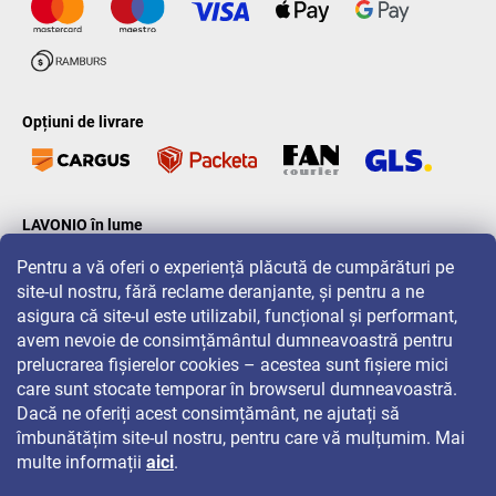
Opțiuni de livrare
LAVONIO în lume
Pentru a vă oferi o experiență plăcută de cumpărături pe
site-ul nostru, fără reclame deranjante, și pentru a ne
asigura că site-ul este utilizabil, funcțional și performant,
avem nevoie de consimțământul dumneavoastră pentru
prelucrarea fișierelor cookies – acestea sunt fișiere mici
Pentru promoții, concursuri și reduceri, urmăriți-ne pe:
care sunt stocate temporar în browserul dumneavoastră.
Dacă ne oferiți acest consimțământ, ne ajutați să
îmbunătățim site-ul nostru, pentru care vă mulțumim. Mai
multe informații
aici
.