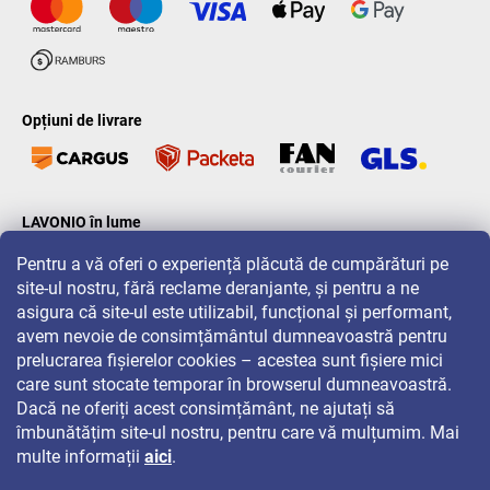
Opțiuni de livrare
LAVONIO în lume
Pentru a vă oferi o experiență plăcută de cumpărături pe
site-ul nostru, fără reclame deranjante, și pentru a ne
asigura că site-ul este utilizabil, funcțional și performant,
avem nevoie de consimțământul dumneavoastră pentru
prelucrarea fișierelor cookies – acestea sunt fișiere mici
Pentru promoții, concursuri și reduceri, urmăriți-ne pe:
care sunt stocate temporar în browserul dumneavoastră.
Dacă ne oferiți acest consimțământ, ne ajutați să
îmbunătățim site-ul nostru, pentru care vă mulțumim. Mai
multe informații
aici
.