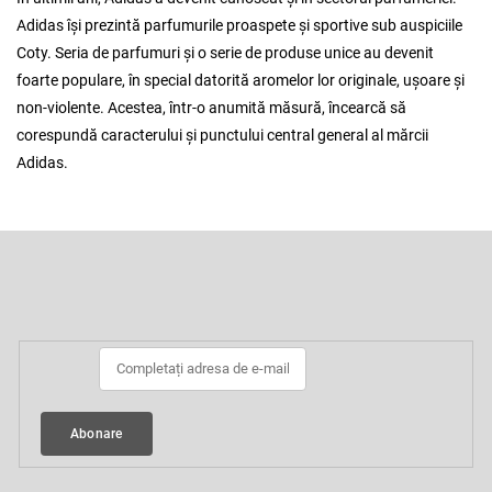
Adidas își prezintă parfumurile proaspete și sportive sub auspiciile
Coty. Seria de parfumuri și o serie de produse unice au devenit
foarte populare, în special datorită aromelor lor originale, ușoare și
non-violente. Acestea, într-o anumită măsură, încearcă să
corespundă caracterului și punctului central general al mărcii
Adidas.
S
u
b
Abonare la newsletter
s
o
l
Abonare