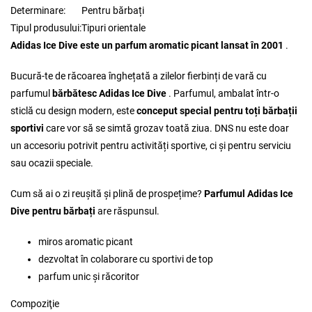
Determinare:
Pentru bărbați
Tipul produsului:
Tipuri orientale
Adidas Ice Dive este un parfum aromatic picant lansat în 2001
.
Bucură-te de răcoarea înghețată a zilelor fierbinți de vară cu
parfumul
bărbătesc Adidas Ice Dive
. Parfumul, ambalat într-o
sticlă cu design modern, este
conceput special pentru toți bărbații
sportivi
care vor să se simtă grozav toată ziua. DNS nu este doar
un accesoriu potrivit pentru activități sportive, ci și pentru serviciu
sau ocazii speciale.
Cum să ai o zi reușită și plină de prospețime?
Parfumul Adidas Ice
Dive pentru bărbați
are răspunsul.
miros aromatic picant
dezvoltat în colaborare cu sportivi de top
parfum unic și răcoritor
Compoziţie