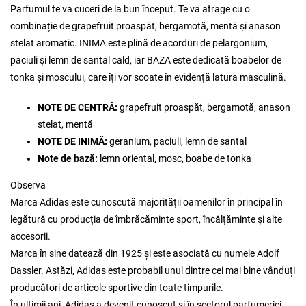
Parfumul te va cuceri de la bun început. Te va atrage cu o
combinație de grapefruit proaspăt, bergamotă, mentă și anason
stelat aromatic. INIMA este plină de acorduri de pelargonium,
paciuli și lemn de santal cald, iar BAZA este dedicată boabelor de
tonka și moscului, care îți vor scoate în evidență latura masculină.
NOTE DE CENTRĂ:
grapefruit proaspăt, bergamotă, anason
stelat, mentă
NOTE DE INIMĂ:
geranium, paciuli, lemn de santal
Note de bază:
lemn oriental, mosc, boabe de tonka
Observa
Marca Adidas este cunoscută majorității oamenilor în principal în
legătură cu producția de îmbrăcăminte sport, încălțăminte și alte
accesorii.
Marca în sine datează din 1925 și este asociată cu numele Adolf
Dassler. Astăzi, Adidas este probabil unul dintre cei mai bine vânduți
producători de articole sportive din toate timpurile.
În ultimii ani, Adidas a devenit cunoscut și în sectorul parfumeriei.