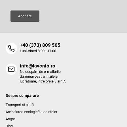
Abonare
‭+40 (373) 809 505‬
Luni-Vineri 8:00 - 17:00
info@lavonio.ro
Ne ocupăm de e-mailurile
dumneavoastră în zilele
lucrătoare, între orele 8 și 17.
Despre cumpărare
Transport și plată
Ambalarea ecologică a coletelor
Angro
Blog