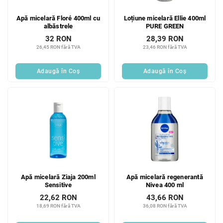
Apă micelară Floré 400ml cu
Loțiune micelară Ellie 400ml
albăstrele
PURE GREEN
32 RON
28,39 RON
26,45 RON fără TVA
23,46 RON fără TVA
Adaugă în Coş
Adaugă în Coş
Apă micelară Ziaja 200ml
Apă micelară regenerantă
Sensitive
Nivea 400 ml
22,62 RON
43,66 RON
18,69 RON fără TVA
36,08 RON fără TVA