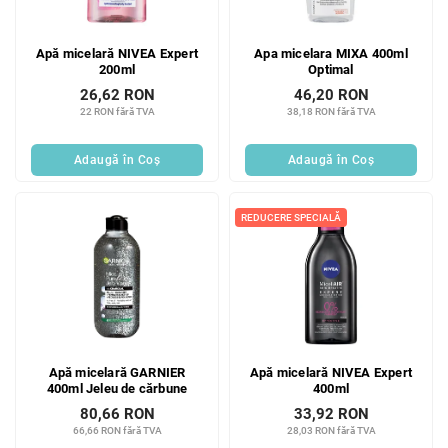
Apă micelară NIVEA Expert
Apa micelara MIXA 400ml
200ml
Optimal
26,62 RON
46,20 RON
22 RON fără TVA
38,18 RON fără TVA
Adaugă în Coş
Adaugă în Coş
REDUCERE SPECIALĂ
Apă micelară GARNIER
Apă micelară NIVEA Expert
400ml Jeleu de cărbune
400ml
80,66 RON
33,92 RON
66,66 RON fără TVA
28,03 RON fără TVA