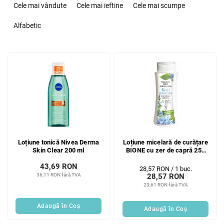
e
Cele mai vândute
Cele mai ieftine
Cele mai scumpe
l
e
Alfabetic
c
t
L
a
i
r
s
e
t
a
ă
p
p
r
r
o
o
d
Loțiune tonică Nivea Derma
Loțiune micelară de curățare
d
u
Skin Clear 200 ml
BIONE cu zer de capră 255
u
s
ml
s
43,69 RON
u
Evaluare
28,57 RON / 1 buc.
36,11 RON fără TVA
28,57 RON
e
preţ:
l
23,61 RON fără TVA
u
i
Adaugă în Coş
Adaugă în Coş