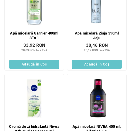
Apă micelară Garnier 400ml
Apă micelară Ziaja 390ml
3 în 1
Jeju
33,92 RON
30,46 RON
28,03 RON fără TVA
25,17 RON fără TVA
Adaugă în Coş
Adaugă în Coş
Cremă de zi hidratantă Nivea
Apă micelară NIVEA 400 ml,