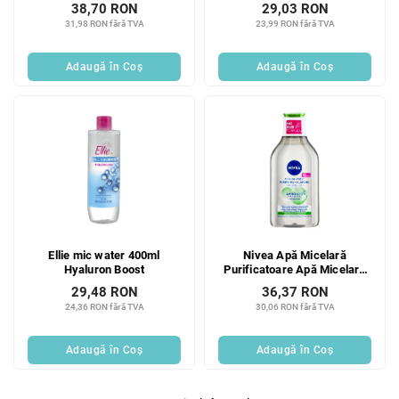
38,70 RON
29,03 RON
31,98 RON fără TVA
23,99 RON fără TVA
Adaugă în Coş
Adaugă în Coş
Ellie mic water 400ml
Nivea Apă Micelară
Hyaluron Boost
Purificatoare Apă Micelară
de Curățare 400 ml
29,48 RON
36,37 RON
24,36 RON fără TVA
30,06 RON fără TVA
Adaugă în Coş
Adaugă în Coş