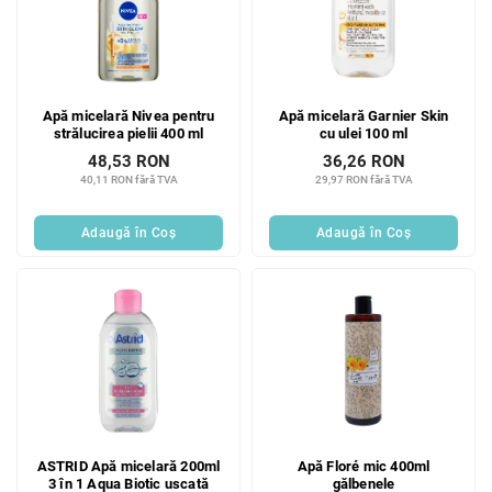
Apă micelară Nivea pentru
Apă micelară Garnier Skin
strălucirea pielii 400 ml
cu ulei 100 ml
48,53 RON
36,26 RON
40,11 RON fără TVA
29,97 RON fără TVA
Adaugă în Coş
Adaugă în Coş
ASTRID Apă micelară 200ml
Apă Floré mic 400ml
3 în 1 Aqua Biotic uscată
gălbenele