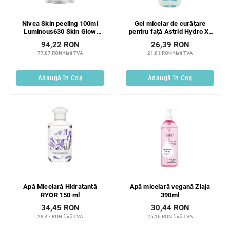
Nivea Skin peeling 100ml
Gel micelar de curățare
Luminous630 Skin Glow
pentru față Astrid Hydro X-
Liquid Refiner
Cell 200 ml
Noutate!
94,22 RON
26,39 RON
77,87 RON fără TVA
21,81 RON fără TVA
Adaugă în Coş
Adaugă în Coş
Apă Micelară Hidratantă
Apă micelară vegană Ziaja
RYOR 150 ml
390ml
34,45 RON
30,44 RON
28,47 RON fără TVA
25,16 RON fără TVA