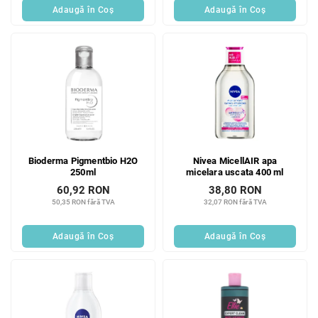
Adaugă în Coş
Adaugă în Coş
Bioderma Pigmentbio H2O
Nivea MicellAIR apa
250ml
micelara uscata 400 ml
60,92 RON
38,80 RON
50,35 RON fără TVA
32,07 RON fără TVA
Adaugă în Coş
Adaugă în Coş