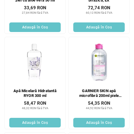
24h cu aloe vera 50 ml
bifazică, EX
33,69 RON
72,74 RON
27,84 RON fără TVA
60,12 RON fără TVA
Adaugă în Coş
Adaugă în Coş
Apă Micelară Hidratantă
GARNIER SKIN apă
RYOR 300 ml
microfibră 200ml piele
sensibilă
58,47 RON
54,35 RON
48,32 RON fără TVA
44,92 RON fără TVA
Adaugă în Coş
Adaugă în Coş