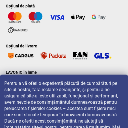
Opțiuni de plată
Opțiuni de livrare
LAVONIO în lume
Pentru a vă oferi o experiență plăcută de cumpărături pe
site-ul nostru, fără reclame deranjante, și pentru a ne
asigura că site-ul este utilizabil, funcțional și performant,
avem nevoie de consimțământul dumneavoastră pentru
prelucrarea fișierelor cookies – acestea sunt fișiere mici
Pentru promoții, concursuri și reduceri, urmăriți-ne pe:
care sunt stocate temporar în browserul dumneavoastră.
Dacă ne oferiți acest consimțământ, ne ajutați să
îmbunătățim site-ul nostru, pentru care vă mulțumim. Mai