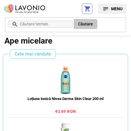
Treci
la
conținut
Căutare
Ape micelare
Cele mai vândute
Loțiune tonică Nivea Derma Skin Clear 200 ml
43,69 RON