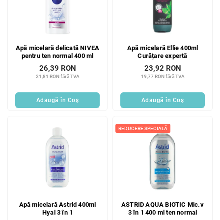
Apă micelară delicată NIVEA
Apă micelară Ellie 400ml
pentru ten normal 400 ml
Curățare expertă
26,39 RON
23,92 RON
21,81 RON fără TVA
19,77 RON fără TVA
Adaugă în Coş
Adaugă în Coş
REDUCERE SPECIALĂ
Apă micelară Astrid 400ml
ASTRID AQUA BIOTIC Mic.v
Hyal 3 în 1
3 în 1 400 ml ten normal