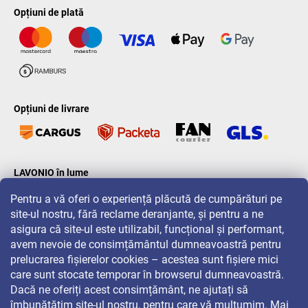
Opțiuni de plată
Opțiuni de livrare
LAVONIO în lume
Pentru a vă oferi o experiență plăcută de cumpărături pe
site-ul nostru, fără reclame deranjante, și pentru a ne
asigura că site-ul este utilizabil, funcțional și performant,
avem nevoie de consimțământul dumneavoastră pentru
prelucrarea fișierelor cookies – acestea sunt fișiere mici
Pentru promoții, concursuri și reduceri, urmăriți-ne pe:
care sunt stocate temporar în browserul dumneavoastră.
Dacă ne oferiți acest consimțământ, ne ajutați să
îmbunătățim site-ul nostru, pentru care vă mulțumim. Mai