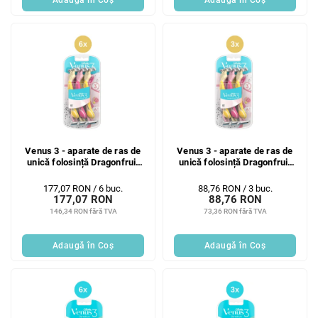
Venus 3 - aparate de ras de
Venus 3 - aparate de ras de
unică folosință Dragonfruit
unică folosință Dragonfruit
6x6 buc
3x6 buc
Evaluare
Evaluare
177,07 RON / 6 buc.
88,76 RON / 3 buc.
177,07 RON
88,76 RON
preţ:
preţ:
146,34 RON fără TVA
73,36 RON fără TVA
Adaugă în Coş
Adaugă în Coş