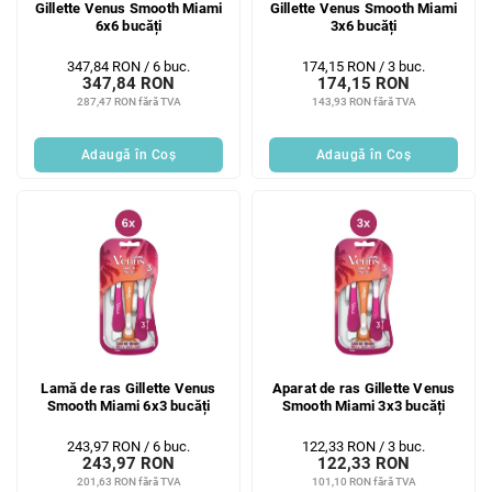
Gillette Venus Smooth Miami
Gillette Venus Smooth Miami
6x6 bucăți
3x6 bucăți
Evaluare
Evaluare
347,84 RON / 6 buc.
174,15 RON / 3 buc.
347,84 RON
174,15 RON
preţ:
preţ:
287,47 RON fără TVA
143,93 RON fără TVA
Adaugă în Coş
Adaugă în Coş
Lamă de ras Gillette Venus
Aparat de ras Gillette Venus
Smooth Miami 6x3 bucăți
Smooth Miami 3x3 bucăți
Evaluare
Evaluare
243,97 RON / 6 buc.
122,33 RON / 3 buc.
243,97 RON
122,33 RON
preţ:
preţ:
201,63 RON fără TVA
101,10 RON fără TVA