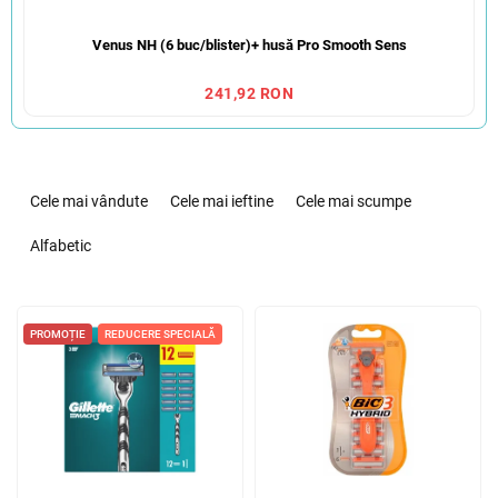
Venus NH (6 buc/blister)+ husă Pro Smooth Sens
241,92 RON
S
e
Cele mai vândute
Cele mai ieftine
Cele mai scumpe
l
e
Alfabetic
c
t
L
a
i
PROMOȚIE
REDUCERE SPECIALĂ
r
s
e
t
a
ă
p
p
r
r
o
o
d