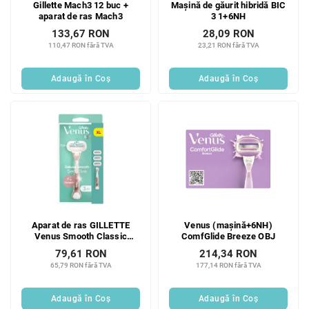
Gillette Mach3 12 buc +
Mașină de găurit hibridă BIC
d
u
aparat de ras Mach3
3 1+6NH
u
s
133,67 RON
28,09 RON
s
u
110,47 RON fără TVA
23,21 RON fără TVA
e
l
u
Adaugă în Coş
Adaugă în Coş
i
Aparat de ras GILLETTE
Venus (mașină+6NH)
Venus Smooth Classic
ComfGlide Breeze OBJ
pentru femei + 3 capete
79,61 RON
214,34 RON
65,79 RON fără TVA
177,14 RON fără TVA
Adaugă în Coş
Adaugă în Coş