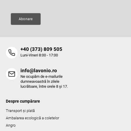
ă
r
i
l
Abonare
o
r
‭+40 (373) 809 505‬
Luni-Vineri 8:00 - 17:00
info@lavonio.ro
Ne ocupăm de e-mailurile
dumneavoastră în zilele
lucrătoare, între orele 8 și 17.
Despre cumpărare
Transport și plată
Ambalarea ecologică a coletelor
Angro