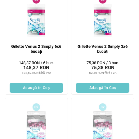
Gillette Venus 2 Simply 6x6
Gillette Venus 2 Simply 3x6
bucăți
bucăți
Evaluare
Evaluare
148,37 RON / 6 buc.
75,38 RON / 3 buc.
148,37 RON
75,38 RON
preţ:
preţ:
122,62 RON fără TVA
62,30 RON fără TVA
Adaugă în Coş
Adaugă în Coş