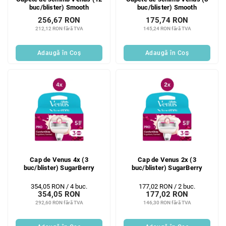
buc/blister) Smooth
buc/blister) Smooth
256,67 RON
175,74 RON
212,12 RON fără TVA
145,24 RON fără TVA
Adaugă în Coş
Adaugă în Coş
Cap de Venus 4x (3
Cap de Venus 2x (3
buc/blister) SugarBerry
buc/blister) SugarBerry
Evaluare
Evaluare
354,05 RON / 4 buc.
177,02 RON / 2 buc.
354,05 RON
177,02 RON
preţ:
preţ:
292,60 RON fără TVA
146,30 RON fără TVA