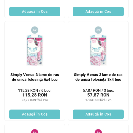
Adaugă în Coş
Adaugă în Coş
Simply Venus 3 lame de ras
Simply Venus 3 lame de ras
de unică folosință 6x4 buc
de unică folosință 3x4 buc
Evaluare
Evaluare
115,28 RON / 6 buc.
57,87 RON / 3 buc.
115,28 RON
57,87 RON
preţ:
preţ:
95,27 RON fără TVA
47,83 RON fără TVA
Adaugă în Coş
Adaugă în Coş