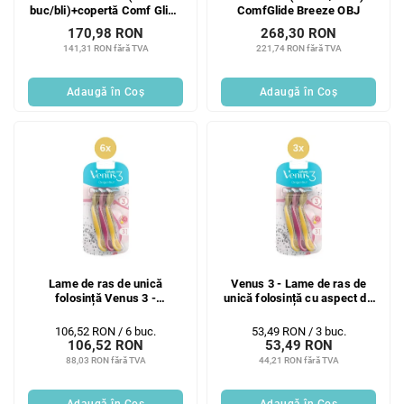
buc/bli)+copertă Comf Glide
ComfGlide Breeze OBJ
Bre
170,98 RON
268,30 RON
141,31 RON fără TVA
221,74 RON fără TVA
Adaugă în Coş
Adaugă în Coş
Lame de ras de unică
Venus 3 - Lame de ras de
folosință Venus 3 -
unică folosință cu aspect de
Dragonfruit 6x3 buc
dragonfruit 3x3 bucăți
Evaluare
Evaluare
106,52 RON / 6 buc.
53,49 RON / 3 buc.
106,52 RON
53,49 RON
preţ:
preţ:
88,03 RON fără TVA
44,21 RON fără TVA
Adaugă în Coş
Adaugă în Coş