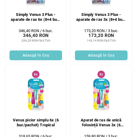
Simply Venus 3 Plus -
Simply Venus 3 Plus -
aparate de ras 6x (8+4 buc)
aparate de ras 3x (8+4 buc)
într-o pungă
într-o pungă
Evaluare
Evaluare
346,40 RON / 6 buc.
173,20 RON / 3 buc.
346,40 RON
173,20 RON
preţ:
preţ:
286,28 RON fără TVA
143,14 RON fără TVA
Adaugă în Coş
Adaugă în Coş
Venus picior simplu 6x (6
Aparat de ras de unică
buc/pachet) Tropical
folosință Venus 3x (6
buc/pachet) Tropical
Evaluare
Evaluare
318,65 RON / 6 buc.
159,80 RON / 3 buc.