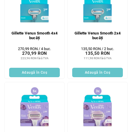
Gillette Venus Smooth 4x4
Gillette Venus Smooth 2x4
bucăți
bucăți
Evaluare
Evaluare
270,99 RON / 4 buc.
135,50 RON / 2 buc.
270,99 RON
135,50 RON
preţ:
preţ:
223,96 RON fără TVA
111,98 RON fără TVA
Adaugă în Coş
Adaugă în Coş