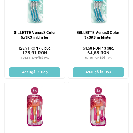
GILLETTE Venus3 Color
GILLETTE Venus3 Color
6x3KS în blister
3x3KS în blister
Evaluare
Evaluare
128,91 RON / 6 buc.
64,68 RON / 3 buc.
128,91 RON
64,68 RON
preţ:
preţ:
106,54 RON fără TVA
53,45 RON fără TVA
Adaugă în Coş
Adaugă în Coş