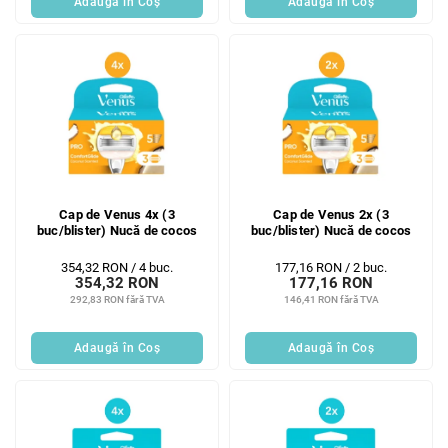
Adaugă în Coş
Adaugă în Coş
Cap de Venus 4x (3
Cap de Venus 2x (3
buc/blister) Nucă de cocos
buc/blister) Nucă de cocos
Evaluare
Evaluare
354,32 RON / 4 buc.
177,16 RON / 2 buc.
354,32 RON
177,16 RON
preţ:
preţ:
292,83 RON fără TVA
146,41 RON fără TVA
Adaugă în Coş
Adaugă în Coş