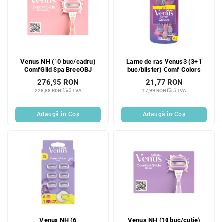
Venus NH (10 buc/cadru)
Lame de ras Venus3 (3+1
ComfGlid Spa BreeOBJ
buc/blister) Comf Colors
276,95 RON
21,77 RON
228,88 RON fără TVA
17,99 RON fără TVA
Adaugă în Coş
Adaugă în Coş
Venus NH (6
Venus NH (10 buc/cutie)