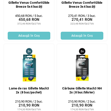
Gillette Venus ComfortGlide
Gillette Venus ComfortGlide
Breeze 5x4 bucăți
Breeze 3x4 bucăți
Evaluare
Evaluare
450,68 RON / 5 buc.
270,41 RON / 3 buc.
450,68 RON
270,41 RON
preţ:
preţ:
372,46 RON fără TVA
223,48 RON fără TVA
Adaugă în Coş
Adaugă în Coş
Lame de ras Gillette Mach3
Cărbune Gillette Mach3 NH
2x (8 buc/pachet)
2x (8 buc/blister)
Evaluare
Evaluare
210,90 RON / 2 buc.
210,90 RON / 2 buc.
210,90 RON
210,90 RON
preţ:
preţ:
174,30 RON fără TVA
174,30 RON fără TVA