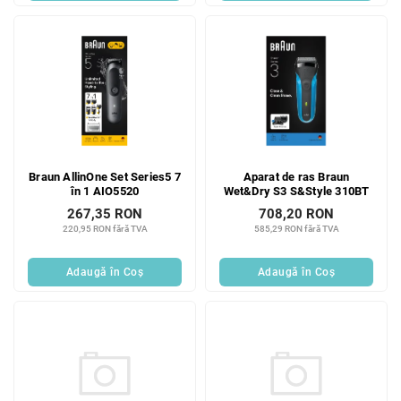
Braun AllinOne Set Series5 7
Aparat de ras Braun
în 1 AIO5520
Wet&Dry S3 S&Style 310BT
267,35 RON
708,20 RON
220,95 RON fără TVA
585,29 RON fără TVA
Adaugă în Coş
Adaugă în Coş