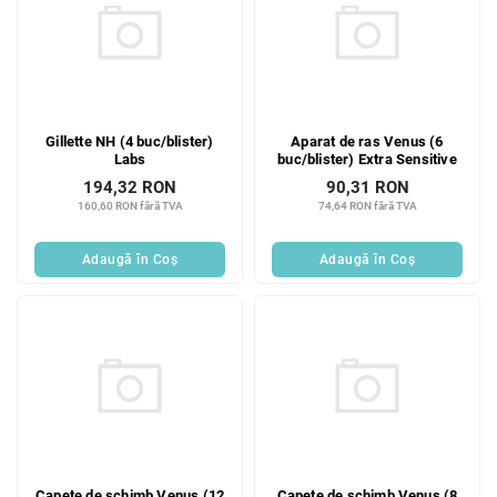
Gillette NH (4 buc/blister)
Aparat de ras Venus (6
Labs
buc/blister) Extra Sensitive
194,32 RON
90,31 RON
160,60 RON fără TVA
74,64 RON fără TVA
Adaugă în Coş
Adaugă în Coş
Capete de schimb Venus (12
Capete de schimb Venus (8