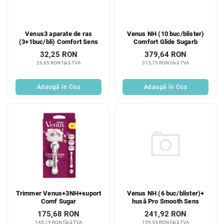
Venus3 aparate de ras
Venus NH (10 buc/blister)
(3+1buc/bli) Comfort Sens
Comfort Glide Sugarb
32,25 RON
379,64 RON
26,65 RON fără TVA
313,75 RON fără TVA
Adaugă în Coş
Adaugă în Coş
Venus NH (6 buc/blister)+
Trimmer Venus+3NH+suport
husă Pro Smooth Sens
Comf Sugar
241,92 RON
175,68 RON
199,93 RON fără TVA
145,19 RON fără TVA