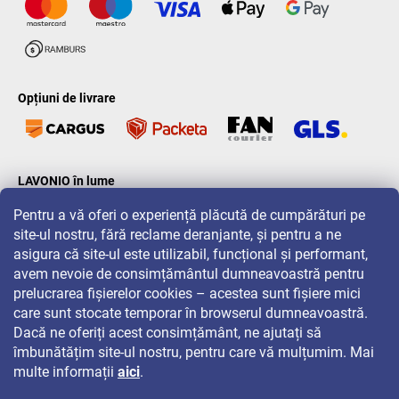
Opțiuni de livrare
LAVONIO în lume
Pentru a vă oferi o experiență plăcută de cumpărături pe
site-ul nostru, fără reclame deranjante, și pentru a ne
asigura că site-ul este utilizabil, funcțional și performant,
avem nevoie de consimțământul dumneavoastră pentru
prelucrarea fișierelor cookies – acestea sunt fișiere mici
Pentru promoții, concursuri și reduceri, urmăriți-ne pe:
care sunt stocate temporar în browserul dumneavoastră.
Dacă ne oferiți acest consimțământ, ne ajutați să
îmbunătățim site-ul nostru, pentru care vă mulțumim. Mai
multe informații
aici
.