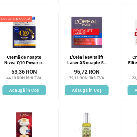
REDUCERE SPECIALĂ
Cremă de noapte
L'Oréal Revitalift
Cr
Nivea Q10 Power cu
Laser X3 noapte 50
Elli
creatină 50 ml
ml
53,36 RON
95,72 RON
44,10 RON fără TVA
79,11 RON fără TVA
23
Adaugă în Coş
Adaugă în Coş
A