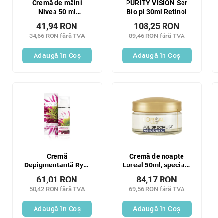
Cremă de mâini
PURITY VISION Ser
Nivea 50 ml
Bio pl 30ml Retinol
împotriva petelor
41,94 RON
108,25 RON
pigmentare
34,66 RON fără TVA
89,46 RON fără TVA
Luminous 630°
Adaugă în Coş
Adaugă în Coş
Cremă
Cremă de noapte
Depigmentantă Ryor
Loreal 50ml, specială
50ml
pentru vârsta de
61,01 RON
84,17 RON
peste 65 de ani
50,42 RON fără TVA
69,56 RON fără TVA
Adaugă în Coş
Adaugă în Coş