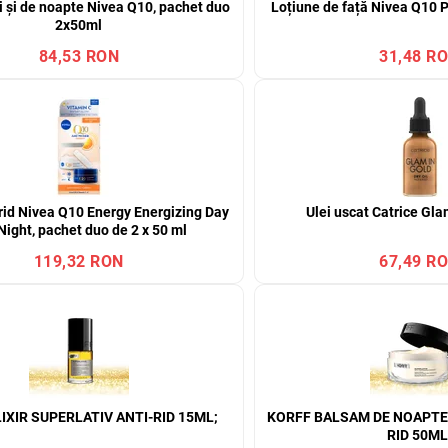
i și de noapte Nivea Q10, pachet duo
Loțiune de față Nivea Q10 P
2x50ml
84,53 RON
31,48 R
rid Nivea Q10 Energy Energizing Day
Ulei uscat Catrice Gla
Night, pachet duo de 2 x 50 ml
119,32 RON
67,49 R
IXIR SUPERLATIV ANTI-RID 15ML;
KORFF BALSAM DE NOAPTE 
RID 50ML