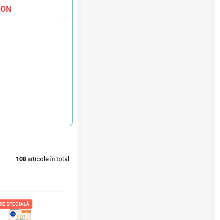
RON
108
articole în total
RE SPECIALĂ