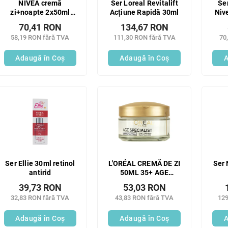
NIVEA cremă
Ser Loreal Revitalift
Ser
zi+noapte 2x50ml
Acțiune Rapidă 30ml
Niv
55+ Revitalizantă
70,41 RON
134,67 RON
58,19 RON fără TVA
111,30 RON fără TVA
70
Adaugă în Coş
Adaugă în Coş
A
Ser Ellie 30ml retinol
L'ORÉAL CREMĂ DE ZI
Ser
antirid
50ML 35+ AGE
EXPERT
39,73 RON
53,03 RON
32,83 RON fără TVA
43,83 RON fără TVA
129
Adaugă în Coş
Adaugă în Coş
A