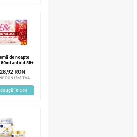
emă de noapte
e 50ml antirid 55+
28,92 RON
,90 RON fără TVA
daugă în Coş