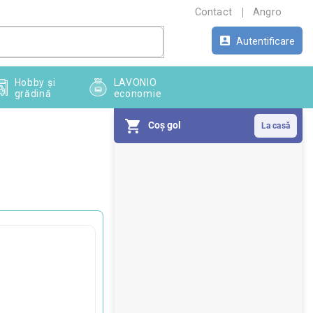
Contact
Angro
Autentificare
Hobby și
LAVONIO
grădină
economie
Coş gol
B
a
r
ă
l
a
t
e
r
a
l