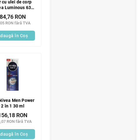
 cu ulei de corp
ea Luminous 630
100 ml
84,76 RON
,05 RON fără TVA
daugă în Coş
 Nivea Men Power
2 în 1 30 ml
156,18 RON
,07 RON fără TVA
daugă în Coş