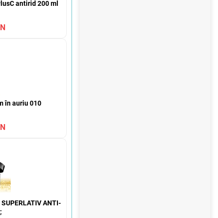
ă
lusC antirid 200 ml
ON
m în auriu 010
ON
SUPERLATIV ANTI-
;