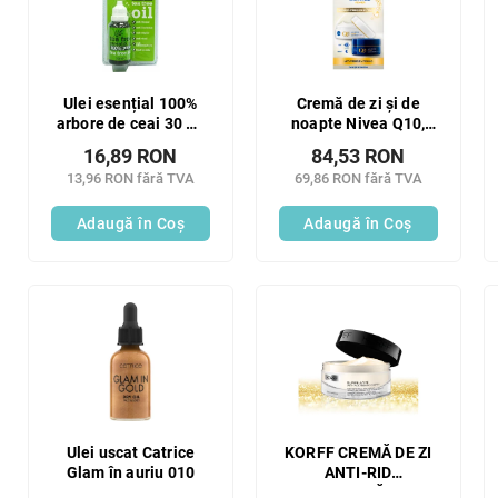
r
t
e
ă
a
p
p
r
r
o
Ulei esențial 100%
Cremă de zi și de
o
arbore de ceai 30 ml
noapte Nivea Q10,
d
Xpel
pachet duo 2x50ml
d
u
16,89 RON
84,53 RON
u
s
13,96 RON fără TVA
69,86 RON fără TVA
s
e
u
Adaugă în Coş
Adaugă în Coş
l
u
i
Ulei uscat Catrice
KORFF CREMĂ DE ZI
Glam în auriu 010
ANTI-RID
SUPERLATIVĂ 50ML;