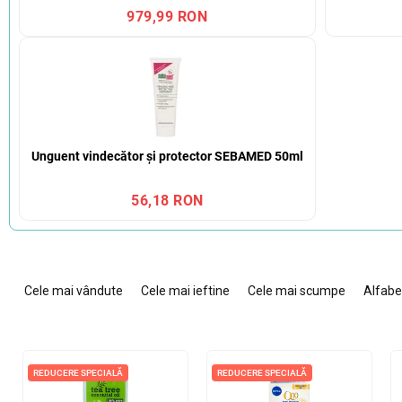
979,99 RON
Unguent vindecător și protector SEBAMED 50ml
56,18 RON
S
e
Cele mai vândute
Cele mai ieftine
Cele mai scumpe
Alfabe
l
e
c
L
t
i
REDUCERE SPECIALĂ
REDUCERE SPECIALĂ
a
s