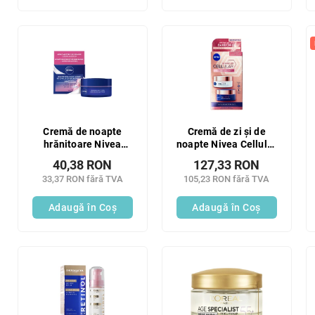
Cremă de noapte
Cremă de zi și de
hrănitoare Nivea
noapte Nivea Cellular
ESSENTIALS 50ml
Expert Lift, pachet
40,38 RON
127,33 RON
duo de 2 x 50 ml
33,37 RON fără TVA
105,23 RON fără TVA
Adaugă în Coş
Adaugă în Coş