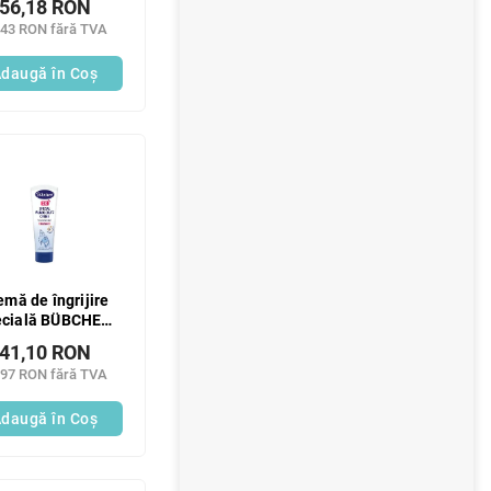
56,18 RON
,43 RON fără TVA
daugă în Coş
emă de îngrijire
ecială BÜBCHEN
SOS 75 ml
41,10 RON
,97 RON fără TVA
daugă în Coş