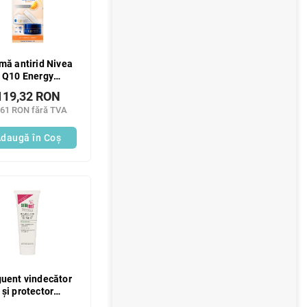
mă antirid Nivea
Q10 Energy
rgizing Day and
119,32 RON
ht, pachet duo de
,61 RON fără TVA
2 x 50 ml
daugă în Coş
uent vindecător
și protector
EBAMED 50ml