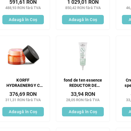
591,61 RON
1 029,01 RON
RID 50ML;
488,93 RON fără TVA
850,42 RON fără TVA
46
Adaugă în Coş
Adaugă în Coş
A
KORFF
fond de ten essence
Cr
HYDRAENERGY C
REDUCTOR DE
sp
SORBET HIDRATARE
ROȘEAȚĂ;
376,69 RON
33,94 RON
ȘI ANTI-
311,31 RON fără TVA
28,05 RON fără TVA
33
ÎMBĂTRÂNIRE 50ml
Adaugă în Coş
Adaugă în Coş
A