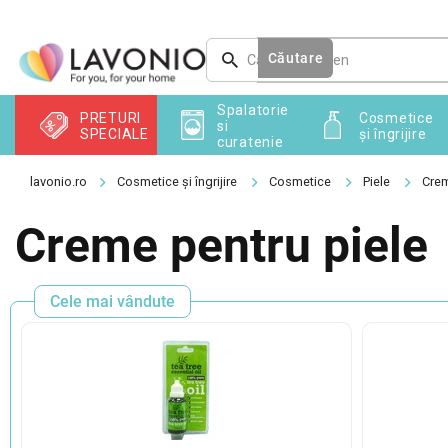
Treci
la
conținut
Căutare
Spalatorie
PRETURI
Cosmetice
si
SPECIALE
și îngrijire
curatenie
Cosmetice și îngrijire
Cosmetice
Piele
Creme
Creme pentru piele
Cele mai vândute