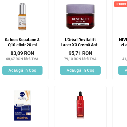
REDUCE
Saloos Squalane &
L'Oréal Revitalift
NIV
Q10 elixir 20 ml
Laser X3 Cremă Anti-
zi 
Îmbătrânire cremă de
83,09 RON
95,71 RON
zi pentru regenerare
68,67 RON fără TVA
79,10 RON fără TVA
41
profundă 50 ml
Adaugă în Coş
Adaugă în Coş
A