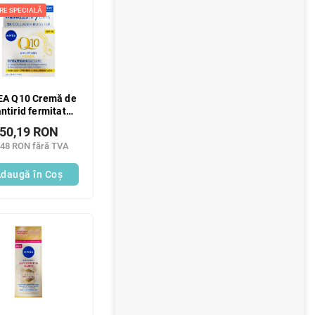
RE SPECIALĂ
EA Q10 Cremă de
antirid fermitate
OF15 50ml
50,19 RON
,48 RON fără TVA
daugă în Coş