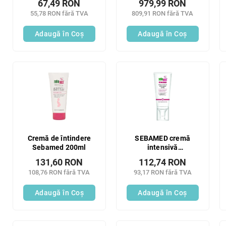
67,49 RON
979,99 RON
55,78 RON fără TVA
809,91 RON fără TVA
Adaugă în Coş
Adaugă în Coş
Cremă de întindere
SEBAMED cremă
Sebamed 200ml
intensivă
regeneratoare ANTI-
131,60 RON
112,74 RON
ROȘEAȚĂ, 50 ml
108,76 RON fără TVA
93,17 RON fără TVA
Adaugă în Coş
Adaugă în Coş