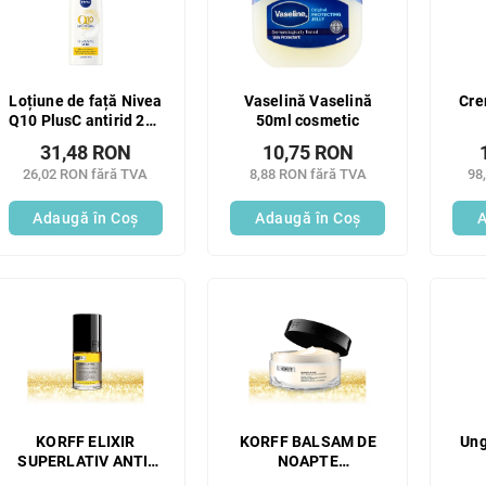
Loțiune de față Nivea
Vaselină Vaselină
Cre
Q10 PlusC antirid 200
50ml cosmetic
ml
Ene
31,48 RON
10,75 RON
Nig
26,02 RON fără TVA
8,88 RON fără TVA
98
Adaugă în Coş
Adaugă în Coş
A
KORFF ELIXIR
KORFF BALSAM DE
Ung
SUPERLATIV ANTI-
NOAPTE
RID 15ML;
SUPERLATIV ANTI-
S