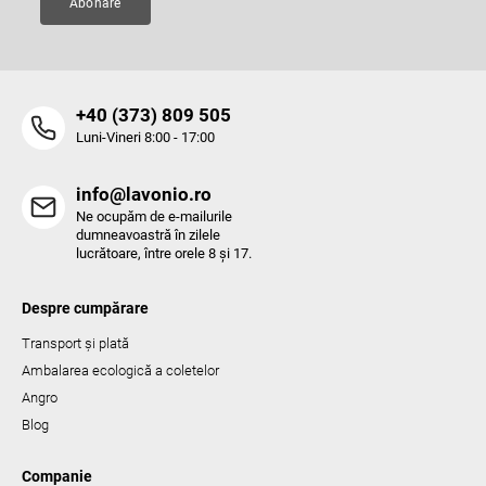
Abonare
r
i
l
o
r
‭+40 (373) 809 505‬
Luni-Vineri 8:00 - 17:00
info@lavonio.ro
Ne ocupăm de e-mailurile
dumneavoastră în zilele
lucrătoare, între orele 8 și 17.
Despre cumpărare
Transport și plată
Ambalarea ecologică a coletelor
Angro
Blog
Companie