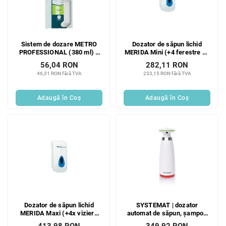
ă
p
p
r
r
o
o
d
Sistem de dozare METRO
Dozator de săpun lichid
d
u
PROFESSIONAL (380 ml) 2
MERIDA Mini (+4 ferestre de
u
s
buc
vizualizare colorate) 400 ml
56,04 RON
282,11 RON
s
u
46,31 RON fără TVA
233,15 RON fără TVA
e
l
u
Adaugă în Coş
Adaugă în Coş
i
Dozator de săpun lichid
SYSTEMAT | dozator
MERIDA Maxi (+4x viziere
automat de săpun, șampon
colorate) 800 ml
și detergent fără atingere |