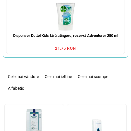
Dispenser Dettol Kids fără atingere, rezervă Adventurer 250 ml
21,75 RON
S
e
Cele mai vândute
Cele mai ieftine
Cele mai scumpe
l
e
Alfabetic
c
t
L
a
i
r
s
e
t
a