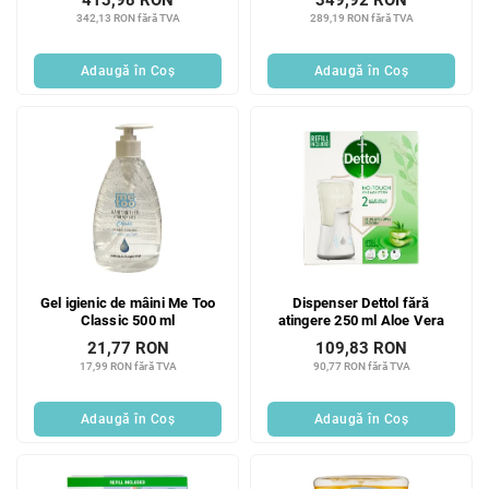
413,98 RON
349,92 RON
senzor infraroșu + indicator
342,13 RON fără TVA
289,19 RON fără TVA
LED | volum 340 ml
Adaugă în Coş
Adaugă în Coş
Gel igienic de mâini Me Too
Dispenser Dettol fără
Classic 500 ml
atingere 250 ml Aloe Vera
21,77 RON
109,83 RON
17,99 RON fără TVA
90,77 RON fără TVA
Adaugă în Coş
Adaugă în Coş