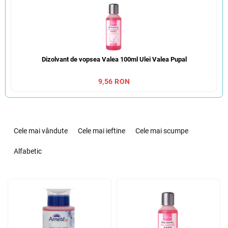
Dizolvant de vopsea Valea 100ml Ulei Valea Pupal
9,56 RON
S
e
Cele mai vândute
Cele mai ieftine
Cele mai scumpe
l
e
Alfabetic
c
t
L
a
i
r
s
e
t
a