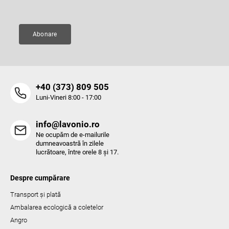
s
t
ă
Abonare
r
i
l
o
r
‭+40 (373) 809 505‬
Luni-Vineri 8:00 - 17:00
info@lavonio.ro
Ne ocupăm de e-mailurile
dumneavoastră în zilele
lucrătoare, între orele 8 și 17.
Despre cumpărare
Transport și plată
Ambalarea ecologică a coletelor
Angro