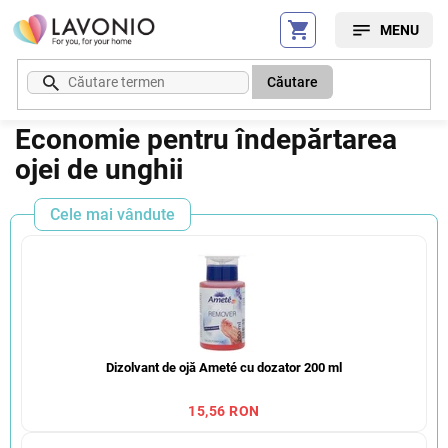
Treci
la
conținut
Căutare
Economie pentru îndepărtarea
ojei de unghii
Cele mai vândute
Dizolvant de ojă Ameté cu dozator 200 ml
15,56 RON