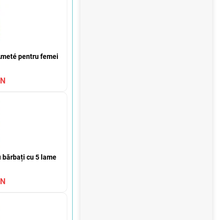
ă
 Ameté pentru femei
ON
 bărbați cu 5 lame
ON