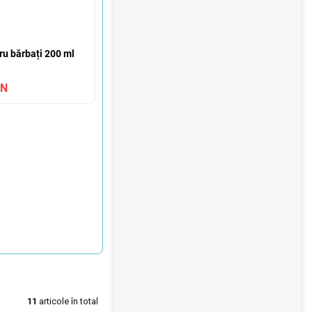
u bărbați 200 ml
ON
11
articole în total