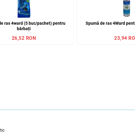
de ras 4ward (5 buc/pachet) pentru
Spumă de ras 4Ward pentr
bărbați
26,52 RON
23,94 R
tic