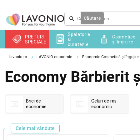
Treci
la
conținut
Căutare
Spalatorie
PRETURI
Cosmetice
si
SPECIALE
și îngrijire
curatenie
LAVONIO economie
Economie Cosmetică și îngrijire
Economy Bărbierit ș
Brici de
Geluri de ras
economie
economic
Cele mai vândute