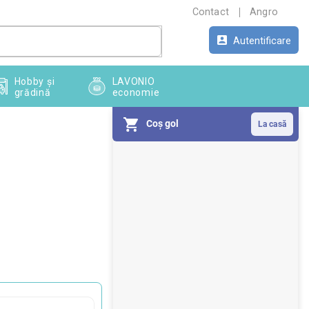
Contact
Angro
Autentificare
Hobby și
LAVONIO
grădină
economie
Coş gol
B
a
r
ă
l
a
t
e
r
a
l