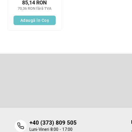
85,14 RON
buc/pungă)
70,36 RON fără TVA
Adaugă în Coş
S
u
b
Abonare la newsletter
s
o
Introduceţi adresa dumneavoastră de e-mail şi vă vom trimit
informaţii despre produsele noi disponibile în magazinul nost
l
virtual.
‭+40 (373) 809 505‬
Luni-Vineri 8:00 - 17:00