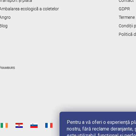
Transport și plată
Contact
l
Ambalarea ecologică a coletelor
GDPR
o
r
Angro
Termene s
Blog
Condiții
Politică 
Pentru a vă oferi o experiență p
nostru, fără reclame deranjante, ș
este utilizabil, funcțional și pe