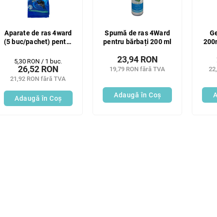
Aparate de ras 4ward
Spumă de ras 4Ward
Ge
(5 buc/pachet) pentru
pentru bărbați 200 ml
200m
bărbați
23,94 RON
Evaluare
5,30 RON / 1 buc.
26,52 RON
19,79 RON fără TVA
22
preţ:
21,92 RON fără TVA
Adaugă în Coş
A
Adaugă în Coş