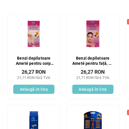
l
e
c
L
t
i
a
s
r
t
e
ă
a
p
p
r
r
o
Benzi depilatoare
Benzi depilatoare
o
Ameté pentru corp,
Ameté pentru față, 20
d
20 buc.
buc.
d
u
26,27 RON
26,27 RON
u
s
21,71 RON fără TVA
21,71 RON fără TVA
s
e
u
Adaugă în Coş
Adaugă în Coş
l
u
i