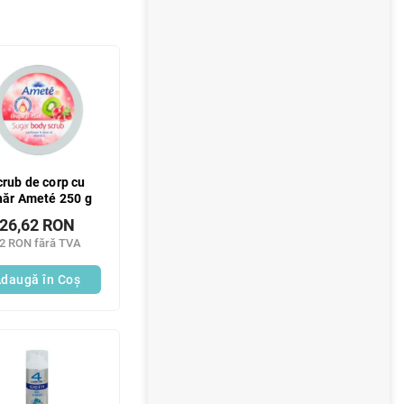
crub de corp cu
hăr Ameté 250 g
26,62 RON
2 RON fără TVA
daugă în Coş