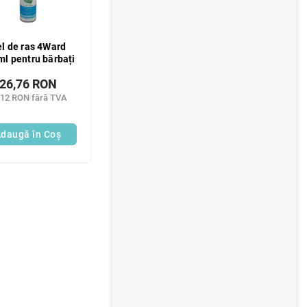
l de ras 4Ward
l pentru bărbați
26,76 RON
,12 RON fără TVA
daugă în Coş