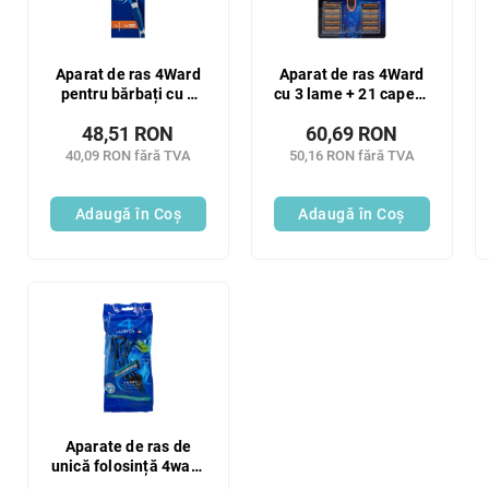
Aparat de ras 4Ward
Aparat de ras 4Ward
pentru bărbați cu 5
cu 3 lame + 21 capete
lame
de schimb
48,51 RON
60,69 RON
40,09 RON fără TVA
50,16 RON fără TVA
Adaugă în Coş
Adaugă în Coş
Aparate de ras de
unică folosință 4ward
cu 3 lame (5