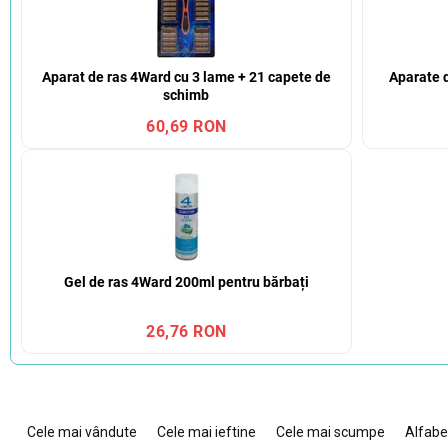
Aparat de ras 4Ward cu 3 lame + 21 capete de
Aparate 
schimb
60,69 RON
Gel de ras 4Ward 200ml pentru bărbați
26,76 RON
S
e
Cele mai vândute
Cele mai ieftine
Cele mai scumpe
Alfabe