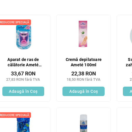
REDUCERE SPECIALĂ
Aparat de ras de
Cremă depilatoare
S
călătorie Ameté
Ameté 100ml
za
pentru femei
33,67 RON
22,38 RON
27,83 RON fără TVA
18,50 RON fără TVA
2
Adaugă în Coş
Adaugă în Coş
A
REDUCERE SPECIALĂ