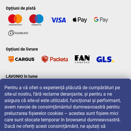
Opțiuni de plată
Opțiuni de livrare
LAVONIO în lume
Pentru a vă oferi o experiență plăcută de cumpărături pe
site-ul nostru, fără reclame deranjante, și pentru a ne
asigura că site-ul este utilizabil, funcțional și performant,
avem nevoie de consimțământul dumneavoastră pentru
prelucrarea fișierelor cookies – acestea sunt fișiere mici
Pentru promoții, concursuri și reduceri, urmăriți-ne pe:
care sunt stocate temporar în browserul dumneavoastră.
Dacă ne oferiți acest consimțământ, ne ajutați să