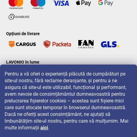
Opțiuni de livrare
LAVONIO în lume
Pentru a vă oferi o experiență plăcută de cumpărături pe
site-ul nostru, fără reclame deranjante, și pentru a ne
asigura că site-ul este utilizabil, funcțional și performant,
avem nevoie de consimțământul dumneavoastră pentru
prelucrarea fișierelor cookies – acestea sunt fișiere mici
Pentru promoții, concursuri și reduceri, urmăriți-ne pe:
care sunt stocate temporar în browserul dumneavoastră.
Dacă ne oferiți acest consimțământ, ne ajutați să
îmbunătățim site-ul nostru, pentru care vă mulțumim. Mai
multe informații
aici
.