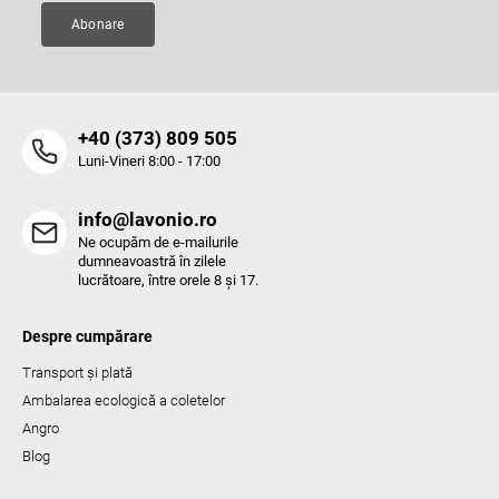
Abonare
‭+40 (373) 809 505‬
Luni-Vineri 8:00 - 17:00
info@lavonio.ro
Ne ocupăm de e-mailurile
dumneavoastră în zilele
lucrătoare, între orele 8 și 17.
Despre cumpărare
Transport și plată
Ambalarea ecologică a coletelor
Angro
Blog