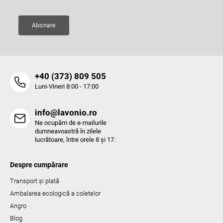
s
t
ă
Abonare
r
i
l
o
r
‭+40 (373) 809 505‬
Luni-Vineri 8:00 - 17:00
info@lavonio.ro
Ne ocupăm de e-mailurile
dumneavoastră în zilele
lucrătoare, între orele 8 și 17.
Despre cumpărare
Transport și plată
Ambalarea ecologică a coletelor
Angro
Blog