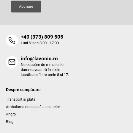
Abonare
‭+40 (373) 809 505‬
Luni-Vineri 8:00 - 17:00
info@lavonio.ro
Ne ocupăm de e-mailurile
dumneavoastră în zilele
lucrătoare, între orele 8 și 17.
Despre cumpărare
Transport și plată
Ambalarea ecologică a coletelor
Angro
Blog