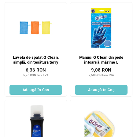
Lavetă de spălat Q Clean,
Mănuși Q Clean din piele
simplă, din țesătură terry
întoarsă, mărime L
6,36 RON
9,08 RON
5,26 RON fără TVA
7,50 RON fără TVA
Adaugă în Coş
Adaugă în Coş