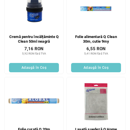
Cremă pentru încălțăminte Q
Folie alimentară Q Clean
Clean 50ml neagră
30m, cutie 9my
7,16 RON
6,55 RON
5,92 RON fără TVA
5,41 RON fără TVA
Adaugă în Coş
Adaugă în Coş
Folie curată Q 20m
Lavetă suedeză Q Home