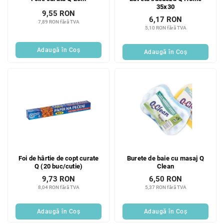
35x30
9,55 RON
6,17 RON
7,89 RON fără TVA
5,10 RON fără TVA
Adaugă în Coş
Adaugă în Coş
Foi de hârtie de copt curate
Burete de baie cu masaj Q
Q (20 buc/cutie)
Clean
9,73 RON
6,50 RON
8,04 RON fără TVA
5,37 RON fără TVA
Adaugă în Coş
Adaugă în Coş