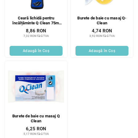
Ceară lichidă pentru
Burete de baie cu masaj Q-
încălțăminte Q Clean 75ml
Clean
neagră
8,86 RON
4,74 RON
7,32 RON fără TVA
3,92 RON fără TVA
Adaugă în Coş
Adaugă în Coş
Burete de baie cu masaj Q
Clean
6,25 RON
5,17 RON fără TVA