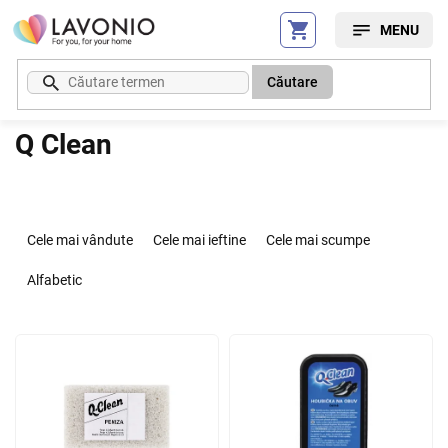
Treci
la
conținut
Căutare
Q Clean
S
e
Cele mai vândute
Cele mai ieftine
Cele mai scumpe
l
e
Alfabetic
c
t
L
a
i
r
s
e
t
a
ă
p