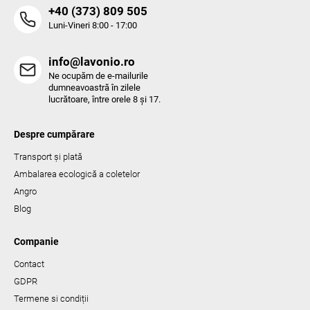
‭+40 (373) 809 505‬
Luni-Vineri 8:00 - 17:00
info@lavonio.ro
Ne ocupăm de e-mailurile
dumneavoastră în zilele
lucrătoare, între orele 8 și 17.
Despre cumpărare
Transport și plată
Ambalarea ecologică a coletelor
Angro
Blog
Companie
Contact
GDPR
Termene si condiții