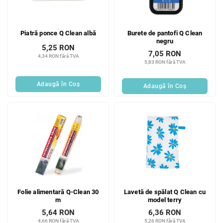
p
r
r
o
o
d
Piatră ponce Q Clean albă
Burete de pantofi Q Clean
d
u
negru
u
s
5,25 RON
7,05 RON
s
4,34 RON fără TVA
u
5,83 RON fără TVA
e
l
u
Adaugă în Coş
Adaugă în Coş
i
Folie alimentară Q-Clean 30
Lavetă de spălat Q Clean cu
m
model terry
5,64 RON
6,36 RON
4,66 RON fără TVA
5,26 RON fără TVA