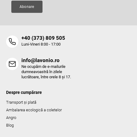
Abonare
‭+40 (373) 809 505‬
Luni-Vineri 8:00 - 17:00
info@lavonio.ro
Ne ocupăm de e-mailurile
dumneavoastră în zilele
lucrătoare, între orele 8 și 17.
Despre cumpărare
Transport și plată
Ambalarea ecologică a coletelor
Angro
Blog