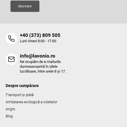
Abonare
‭+40 (373) 809 505‬
Luni-Vineri 8:00 - 17:00
info@lavonio.ro
Ne ocupăm de e-mailurile
dumneavoastră în zilele
lucrătoare, între orele 8 și 17.
Despre cumpărare
Transport și plată
Ambalarea ecologică a coletelor
Angro
Blog