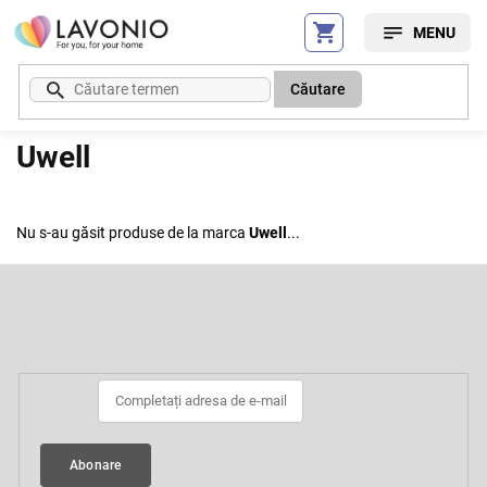
Treci
la
conținut
Căutare
Uwell
Nu s-au găsit produse de la marca
Uwell
...
S
u
b
Abonare la newsletter
s
o
l
Abonare