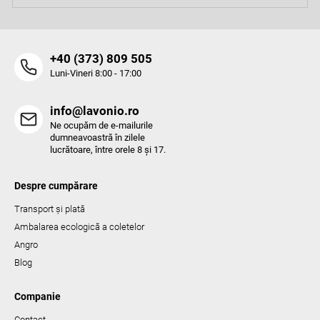
‭+40 (373) 809 505‬
Luni-Vineri 8:00 - 17:00
info@lavonio.ro
Ne ocupăm de e-mailurile
dumneavoastră în zilele
lucrătoare, între orele 8 și 17.
Despre cumpărare
Transport și plată
Ambalarea ecologică a coletelor
Angro
Blog
Companie
Contact