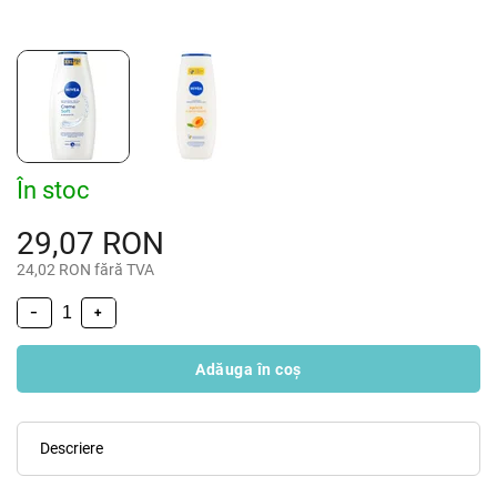
În stoc
29,07 RON
24,02 RON fără TVA
−
+
Adăuga în coş
Descriere