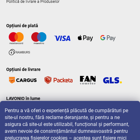
Politică de livrare a Produselor
Opțiuni de plată
Opțiuni de livrare
LAVONIO în lume
Pentru a vă oferi o experiență plăcută de cumpărături pe
site-ul nostru, fără reclame deranjante, și pentru a ne
asigura că site-ul este utilizabil, funcțional și performant,
avem nevoie de consimțământul dumneavoastră pentru
prelucrarea fișierelor cookies – acestea sunt fișiere mici
Pentru promoții, concursuri și reduceri, urmăriți-ne pe: