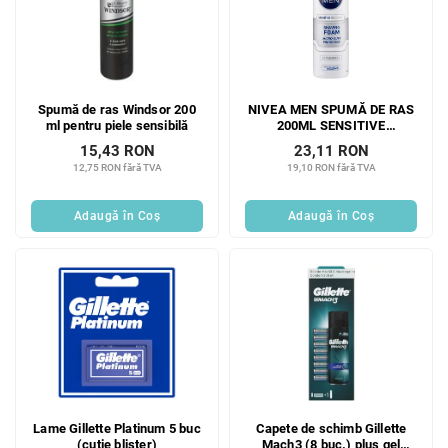
Spumă de ras Windsor 200
NIVEA MEN SPUMĂ DE RAS
ml pentru piele sensibilă
200ML SENSITIVE
RECOVERY
15,43 RON
23,11 RON
12,75 RON fără TVA
19,10 RON fără TVA
Adaugă în Coş
Adaugă în Coş
Lame Gillette Platinum 5 buc
Capete de schimb Gillette
(cutie blister)
Mach3 (8 buc.) plus gel