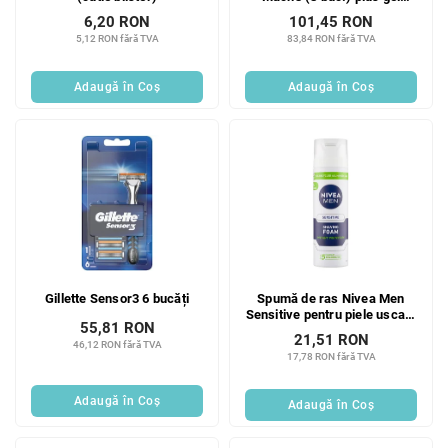
gratuit
6,20 RON
101,45 RON
5,12 RON fără TVA
83,84 RON fără TVA
Adaugă în Coş
Adaugă în Coş
Gillette Sensor3 6 bucăți
Spumă de ras Nivea Men
Sensitive pentru piele uscată
55,81 RON
și sensibilă, 200 ml
21,51 RON
46,12 RON fără TVA
17,78 RON fără TVA
Adaugă în Coş
Adaugă în Coş