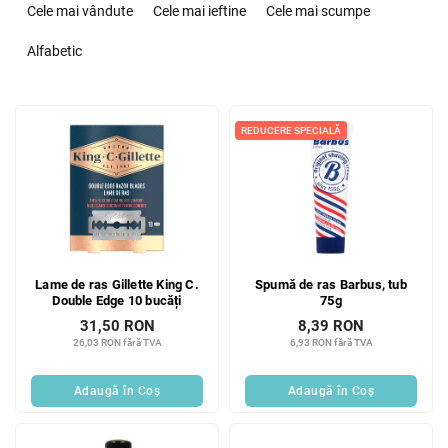
e
Cele mai vândute
Cele mai ieftine
Cele mai scumpe
l
e
Alfabetic
c
t
L
a
i
REDUCERE SPECIALĂ
r
s
e
t
a
ă
p
p
r
r
o
o
d
Lame de ras Gillette King C.
Spumă de ras Barbus, tub
d
u
Double Edge 10 bucăți
75g
u
s
31,50 RON
8,39 RON
s
u
26,03 RON fără TVA
6,93 RON fără TVA
e
l
u
Adaugă în Coş
Adaugă în Coş
i