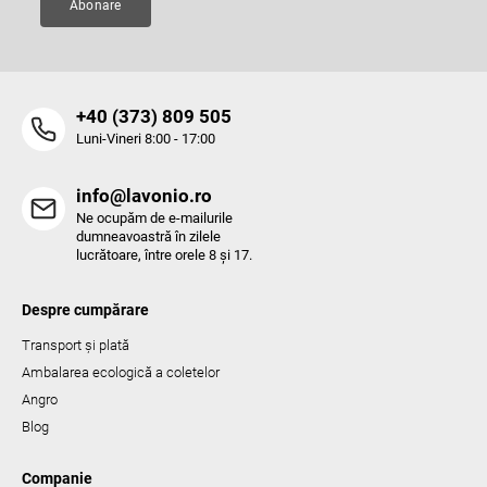
Abonare
o
r
‭+40 (373) 809 505‬
Luni-Vineri 8:00 - 17:00
info@lavonio.ro
Ne ocupăm de e-mailurile
dumneavoastră în zilele
lucrătoare, între orele 8 și 17.
Despre cumpărare
Transport și plată
Ambalarea ecologică a coletelor
Angro
Blog
Companie