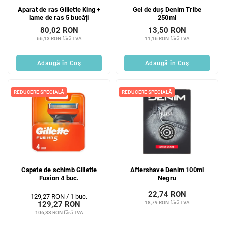
Aparat de ras Gillette King +
Gel de duș Denim Tribe
lame de ras 5 bucăți
250ml
80,02 RON
13,50 RON
66,13 RON fără TVA
11,16 RON fără TVA
Adaugă în Coş
Adaugă în Coş
REDUCERE SPECIALĂ
REDUCERE SPECIALĂ
Capete de schimb Gillette
Aftershave Denim 100ml
Fusion 4 buc.
Negru
22,74 RON
Evaluare
129,27 RON / 1 buc.
18,79 RON fără TVA
129,27 RON
preţ:
106,83 RON fără TVA