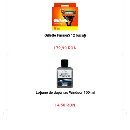
Gillette Fusion5 12 bucăți
179,99 RON
Loțiune de după ras Windsor 100 ml
14,50 RON
S