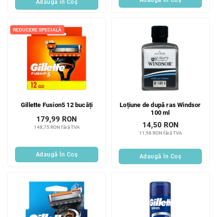
Adaugă în Coş
REDUCERE SPECIALĂ
Gillette Fusion5 12 bucăți
Loțiune de după ras Windsor
100 ml
179,99 RON
14,50 RON
148,75 RON fără TVA
11,98 RON fără TVA
Adaugă în Coş
Adaugă în Coş