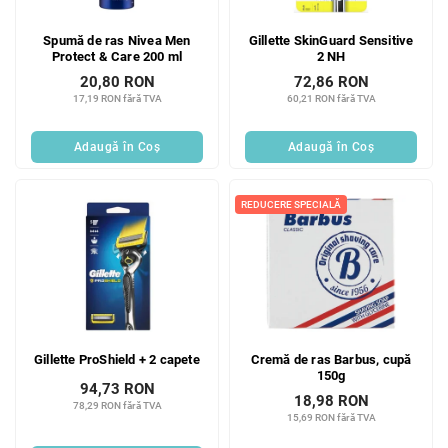
Spumă de ras Nivea Men
Gillette SkinGuard Sensitive
Protect & Care 200 ml
2 NH
20,80 RON
72,86 RON
17,19 RON fără TVA
60,21 RON fără TVA
Adaugă în Coş
Adaugă în Coş
REDUCERE SPECIALĂ
Gillette ProShield + 2 capete
Cremă de ras Barbus, cupă
150g
94,73 RON
18,98 RON
78,29 RON fără TVA
15,69 RON fără TVA