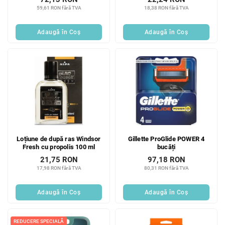
59,61 RON fără TVA
18,38 RON fără TVA
Adaugă în Coş
Adaugă în Coş
Loțiune de după ras Windsor
Gillette ProGlide POWER 4
Fresh cu propolis 100 ml
bucăți
21,75 RON
97,18 RON
17,98 RON fără TVA
80,31 RON fără TVA
Adaugă în Coş
Adaugă în Coş
REDUCERE SPECIALĂ