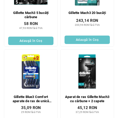
Gillette Mach3 5 bucăți
Gillette Mach3 20 bucăți
cărbune
243,14 RON
58 RON
200,94 RON fără TVA
47,93 RON fără TVA
Adaugă în Coş
Adaugă în Coş
Gillette Blue3 Comfort
Aparat de ras Gillette Mach3
aparate de ras de unică
cu cărbune + 2 capete
folosință 6+2 bucăți
35,09 RON
45,12 RON
29 RON fără TVA
37,29 RON fără TVA