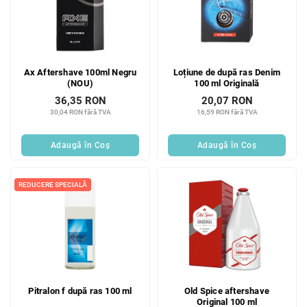
Ax Aftershave 100ml Negru
Loțiune de după ras Denim
(NOU)
100 ml Originală
36,35 RON
20,07 RON
30,04 RON fără TVA
16,59 RON fără TVA
Adaugă în Coş
Adaugă în Coş
REDUCERE SPECIALĂ
Pitralon f după ras 100 ml
Old Spice aftershave
Original 100 ml