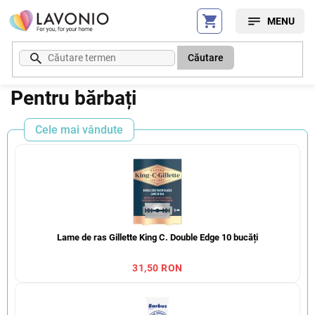
Treci
la
conținut
Căutare
Pentru bărbați
Cele mai vândute
Lame de ras Gillette King C. Double Edge 10 bucăți
31,50 RON