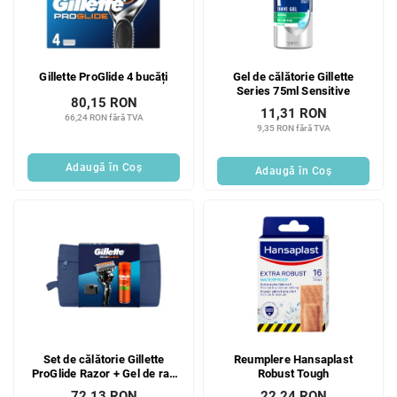
Gillette ProGlide 4 bucăți
Gel de călătorie Gillette
Series 75ml Sensitive
80,15 RON
11,31 RON
66,24 RON fără TVA
9,35 RON fără TVA
Adaugă în Coş
Adaugă în Coş
Set de călătorie Gillette
Reumplere Hansaplast
ProGlide Razor + Gel de ras
Robust Tough
Fusion 200 ml + Suport
72,13 RON
22,24 RON