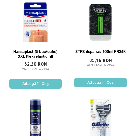
Hansaplast (5 buc/cutie)
STR8 după ras 100ml FR34K
XXL Flexi elastic fill
83,16 RON
32,20 RON
68,73 RON fără TVA
26,61 RON fără TVA
Adaugă în Coş
Adaugă în Coş