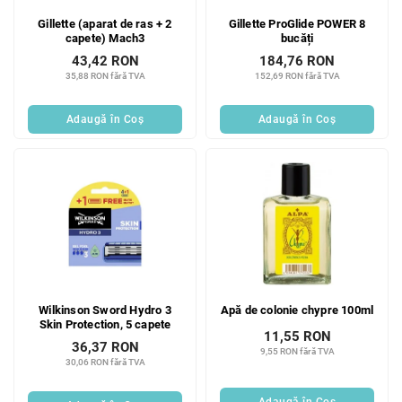
Gillette (aparat de ras + 2
Gillette ProGlide POWER 8
capete) Mach3
bucăți
43,42 RON
184,76 RON
35,88 RON fără TVA
152,69 RON fără TVA
Adaugă în Coş
Adaugă în Coş
Wilkinson Sword Hydro 3
Apă de colonie chypre 100ml
Skin Protection, 5 capete
11,55 RON
36,37 RON
9,55 RON fără TVA
30,06 RON fără TVA
Adaugă în Coş