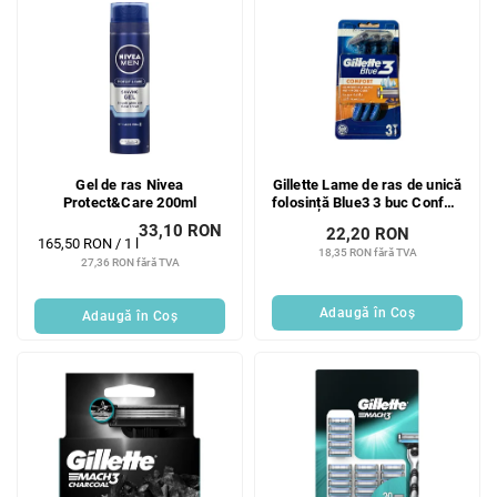
Gel de ras Nivea
Gillette Lame de ras de unică
Protect&Care 200ml
folosință Blue3 3 buc Confort
Bucs
33,10 RON
22,20 RON
Evaluare
165,50 RON / 1 l
18,35 RON fără TVA
preţ:
27,36 RON fără TVA
Adaugă în Coş
Adaugă în Coş