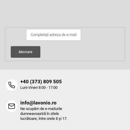
S
u
b
Abonare la newsletter
s
o
l
Abonare
‭+40 (373) 809 505‬
Luni-Vineri 8:00 - 17:00
info@lavonio.ro
Ne ocupăm de e-mailurile
dumneavoastră în zilele
lucrătoare, între orele 8 și 17.