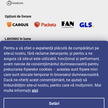
Opțiuni de livrare
LAVONIO în lume
Pentru a vă oferi o experiență plăcută de cumpărături pe
site-ul nostru, fără reclame deranjante, și pentru a ne
asigura că site-ul este utilizabil, funcțional și performant,
avem nevoie de consimțământul dumneavoastră pentru
prelucrarea fișierelor cookies – acestea sunt fișiere mici
Pentru promoții, concursuri și reduceri, urmăriți-ne pe:
care sunt stocate temporar în browserul dumneavoastră.
Dacă ne oferiți acest consimțământ, ne ajutați să
îmbunătățim site-ul nostru, pentru care vă mulțumim. Mai
multe informații
aici
.
Setări
Drepturi de autor 2026
LAVONIO.ro