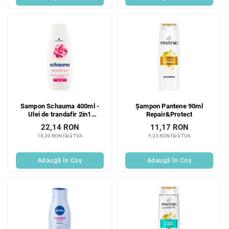
Sampon Schauma 400ml -
Șampon Pantene 90ml
Ulei de trandafir 2in1
Repair&Protect
(Seiden-Kamm)
22,14 RON
11,17 RON
18,30 RON fără TVA
9,23 RON fără TVA
Adaugă în Coş
Adaugă în Coş