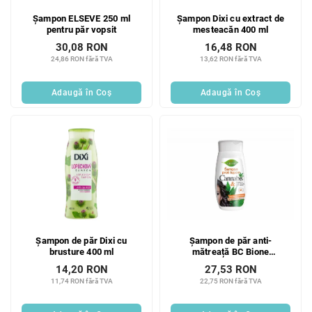
Șampon ELSEVE 250 ml
Șampon Dixi cu extract de
pentru păr vopsit
mesteacăn 400 ml
30,08 RON
16,48 RON
24,86 RON fără TVA
13,62 RON fără TVA
Adaugă în Coş
Adaugă în Coş
Șampon de păr Dixi cu
Șampon de păr anti-
brusture 400 ml
mătreață BC Bione
Cosmetics Bio Cannabis 260
14,20 RON
27,53 RON
ml
11,74 RON fără TVA
22,75 RON fără TVA