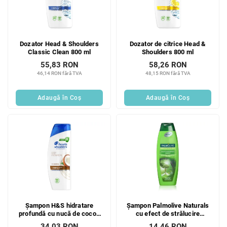
Dozator Head & Shoulders
Dozator de citrice Head &
Classic Clean 800 ml
Shoulders 800 ml
55,83 RON
58,26 RON
46,14 RON fără TVA
48,15 RON fără TVA
Adaugă în Coş
Adaugă în Coş
Șampon H&S hidratare
Șampon Palmolive Naturals
profundă cu nucă de cocos
cu efect de strălucire
400ml
mătăsoasă 350 ml
34,03 RON
14,46 RON