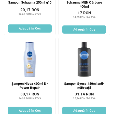
Șampon Schauma 250ml q10
Schauma MEN Cărbune
400ml
20,17 RON
17 RON
16,67 RON fără TVA
14,05 RON fără TVA
Adaugă în Coş
Adaugă în Coş
Șampon Nivea 400ml D -
Șampon Syoss 440ml anti-
Power Repair
mătreață
30,17 RON
31,14 RON
24,93 RON fără TVA
25,74 RON fără TVA
Adaugă în Coş
Adaugă în Coş