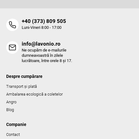
‭+40 (373) 809 505‬
Luni-Vineri 8:00 - 17:00
info@lavonio.ro
Ne ocupăm de e-mailurile
dumneavoastră în zilele
lucrătoare, între orele 8 și 17.
Despre cumpărare
Transport și plată
Ambalarea ecologică a coletelor
Angro
Blog
Companie
Contact