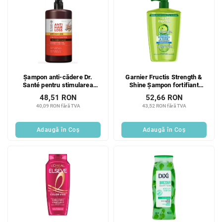
Șampon anti-cădere Dr.
Garnier Fructis Strength &
Santé pentru stimularea
Shine Șampon fortifiant
creșterii părului 1000 ml
pentru întărirea și
48,51 RON
52,66 RON
strălucirea părului 1000 ml
40,09 RON fără TVA
43,52 RON fără TVA
Adaugă în Coş
Adaugă în Coş