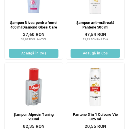
Șampon Nivea pentru femei
Șampon anti-mătreață
400 ml Diamond Gloss Care
Pantene 500 ml
37,60 RON
47,54 RON
31,07 RON fără TVA
39,29 RON fără TVA
Adaugă în Coş
Adaugă în Coş
Șampon Alpecin Tuning
Pantene 3 în 1 Culoare Vie
200ml
325 ml
82,35 RON
20,55 RON