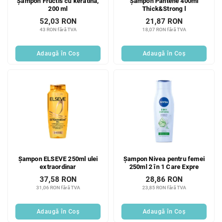
Șampon Fructis cu keratină,
Șampon Pantene 400ml
200 ml
Thick&Strong l
52,03 RON
21,87 RON
43 RON fără TVA
18,07 RON fără TVA
Adaugă în Coş
Adaugă în Coş
Șampon ELSEVE 250ml ulei
Șampon Nivea pentru femei
extraordinar
250ml 2 în 1 Care Expre
37,58 RON
28,86 RON
31,06 RON fără TVA
23,85 RON fără TVA
Adaugă în Coş
Adaugă în Coş