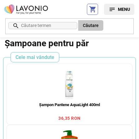
Treci
la
conținut
Căutare
Șampoane pentru păr
Cele mai vândute
Șampon Pantene AquaLight 400ml
36,35 RON