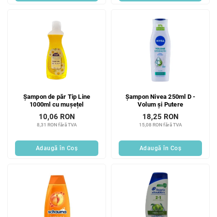
Șampon de păr Tip Line
Șampon Nivea 250ml D -
1000ml cu mușețel
Volum și Putere
10,06 RON
18,25 RON
8,31 RON fără TVA
15,08 RON fără TVA
Adaugă în Coş
Adaugă în Coş