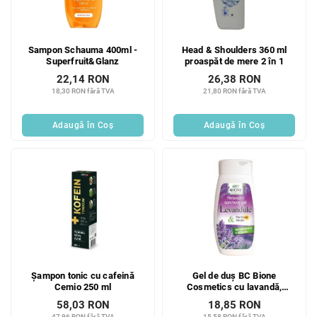
Sampon Schauma 400ml -
Head & Shoulders 360 ml
Superfruit&Glanz
proaspăt de mere 2 în 1
22,14 RON
26,38 RON
18,30 RON fără TVA
21,80 RON fără TVA
Adaugă în Coş
Adaugă în Coş
Șampon tonic cu cafeină
Gel de duș BC Bione
Cemio 250 ml
Cosmetics cu lavandă,
pantenol și keratină 260 ml
58,03 RON
18,85 RON
47,96 RON fără TVA
15,58 RON fără TVA