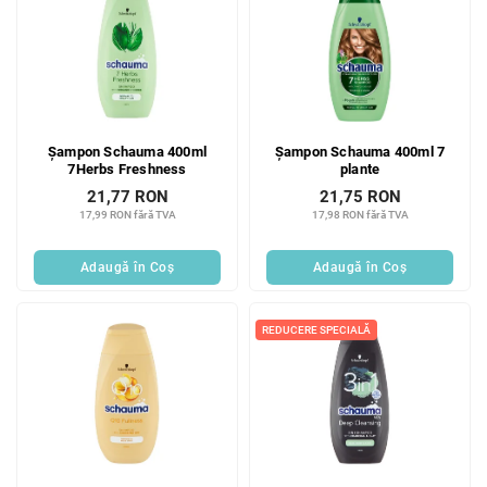
Șampon Schauma 400ml
Șampon Schauma 400ml 7
7Herbs Freshness
plante
21,77 RON
21,75 RON
17,99 RON fără TVA
17,98 RON fără TVA
Adaugă în Coş
Adaugă în Coş
REDUCERE SPECIALĂ