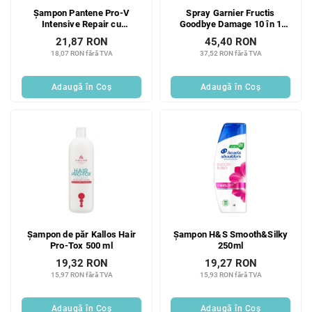
Șampon Pantene Pro-V
Spray Garnier Fructis
Intensive Repair cu
Goodbye Damage 10 în 1
antioxidanți pentru păr
fără clătire cu keratină 150
21,87 RON
45,40 RON
deteriorat, 3 în 1, 360 ml
ml
18,07 RON fără TVA
37,52 RON fără TVA
Adaugă în Coş
Adaugă în Coş
Șampon de păr Kallos Hair
Șampon H&S Smooth&Silky
Pro-Tox 500 ml
250ml
19,32 RON
19,27 RON
15,97 RON fără TVA
15,93 RON fără TVA
Adaugă în Coş
Adaugă în Coş