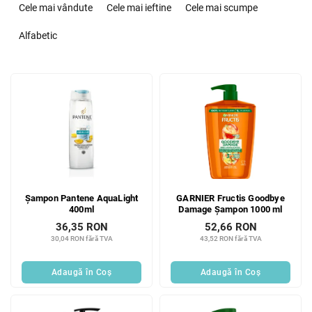
e
Cele mai vândute
Cele mai ieftine
Cele mai scumpe
l
e
Alfabetic
c
t
L
a
i
r
s
e
t
a
ă
p
p
r
r
o
o
d
Șampon Pantene AquaLight
GARNIER Fructis Goodbye
d
u
400ml
Damage Șampon 1000 ml
u
s
36,35 RON
52,66 RON
s
u
30,04 RON fără TVA
43,52 RON fără TVA
e
l
u
Adaugă în Coş
Adaugă în Coş
i