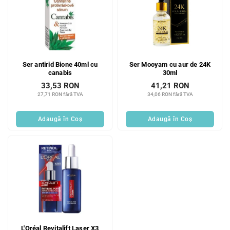
Ser antirid Bione 40ml cu
Ser Mooyam cu aur de 24K
canabis
30ml
33,53 RON
41,21 RON
27,71 RON fără TVA
34,06 RON fără TVA
Adaugă în Coş
Adaugă în Coş
L'Oréal Revitalift Laser X3