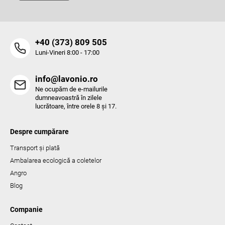
i
l
o
r
‭+40 (373) 809 505‬
Luni-Vineri 8:00 - 17:00
info@lavonio.ro
Ne ocupăm de e-mailurile
dumneavoastră în zilele
lucrătoare, între orele 8 și 17.
Despre cumpărare
Transport și plată
Ambalarea ecologică a coletelor
Angro
Blog
Companie