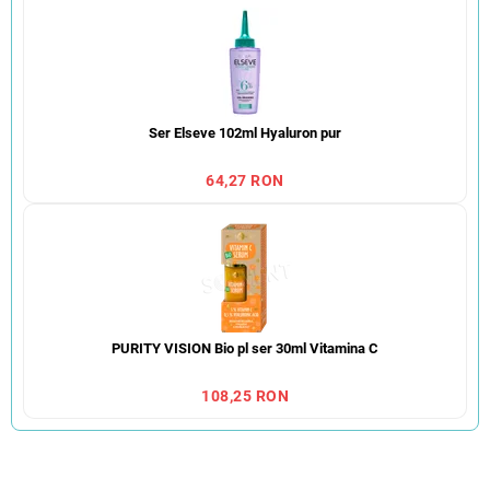
Ser Elseve 102ml Hyaluron pur
64,27 RON
PURITY VISION Bio pl ser 30ml Vitamina C
108,25 RON
S