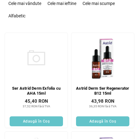
e
Cele mai vândute
Cele mai ieftine
Cele mai scumpe
l
e
Alfabetic
c
t
L
a
i
r
s
e
t
a
ă
p
p
r
r
o
o
d
Ser Astrid Derm Exfolia cu
Astrid Derm Ser Regenerator
d
u
AHA 15ml
B12 15ml
u
s
45,40 RON
43,98 RON
s
u
37,52 RON fără TVA
36,35 RON fără TVA
e
l
u
Adaugă în Coş
Adaugă în Coş
i