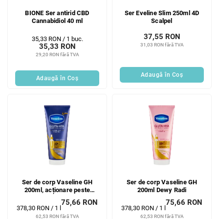
BIONE Ser antirid CBD
Ser Eveline Slim 250ml 4D
Cannabidiol 40 ml
Scalpel
37,55 RON
Evaluare
35,33 RON / 1 buc.
31,03 RON fără TVA
35,33 RON
preţ:
29,20 RON fără TVA
Adaugă în Coş
Adaugă în Coş
Ser de corp Vaseline GH
Ser de corp Vaseline GH
200ml, acționare peste
200ml Dewy Radi
noapte
75,66 RON
75,66 RON
Evaluare
Evaluare
378,30 RON / 1 l
378,30 RON / 1 l
preţ:
preţ:
62,53 RON fără TVA
62,53 RON fără TVA