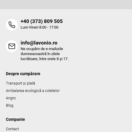
l
o
r
‭+40 (373) 809 505‬
Luni-Vineri 8:00 - 17:00
info@lavonio.ro
Ne ocupăm de e-mailurile
dumneavoastră în zilele
lucrătoare, între orele 8 și 17.
Despre cumpărare
Transport și plată
Ambalarea ecologică a coletelor
Angro
Blog
Companie
Contact