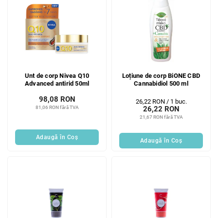
Unt de corp Nivea Q10
Loțiune de corp BiONE CBD
Advanced antirid 50ml
Cannabidiol 500 ml
98,08 RON
Evaluare
26,22 RON / 1 buc.
81,06 RON fără TVA
26,22 RON
preţ:
21,67 RON fără TVA
Adaugă în Coş
Adaugă în Coş