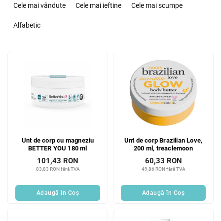
e
Cele mai vândute
Cele mai ieftine
Cele mai scumpe
l
e
Alfabetic
c
t
L
a
i
r
s
e
t
a
ă
p
p
r
r
o
o
d
Unt de corp cu magneziu
Unt de corp Brazilian Love,
d
u
BETTER YOU 180 ml
200 ml, treaclemoon
u
s
101,43 RON
60,33 RON
s
u
83,83 RON fără TVA
49,86 RON fără TVA
e
l
u
Adaugă în Coş
Adaugă în Coş
i