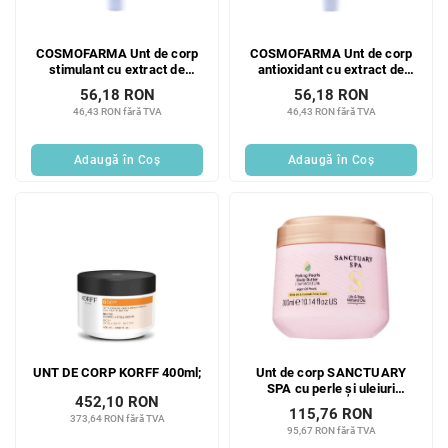
COSMOFARMA Unt de corp
COSMOFARMA Unt de corp
stimulant cu extract de
antioxidant cu extract de
Ginkgo biloba, 200 ml
rodie, 200 ml
56,18 RON
56,18 RON
46,43 RON fără TVA
46,43 RON fără TVA
Adaugă în Coş
Adaugă în Coş
UNT DE CORP KORFF 400ml;
Unt de corp SANCTUARY
SPA cu perle și uleiuri
452,10 RON
naturale, Crin și Trandafir,
115,76 RON
373,64 RON fără TVA
300 ml
95,67 RON fără TVA