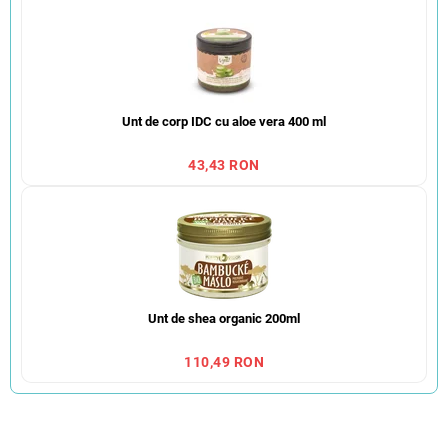
Unt de corp IDC cu aloe vera 400 ml
43,43 RON
Unt de shea organic 200ml
110,49 RON
S