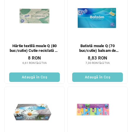
Hârtie textilă moale Q (80
Batistă moale Q (70
buc/cutie) Cutie reciclată cu
buc/cutie) balsam de
3 straturi
mușețel cu 3 straturi
8 RON
8,83 RON
6,61 RON fără TVA
7,30 RON fără TVA
Adaugă în Coş
Adaugă în Coş