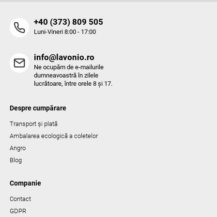
o
r
‭+40 (373) 809 505‬
Luni-Vineri 8:00 - 17:00
info@lavonio.ro
Ne ocupăm de e-mailurile
dumneavoastră în zilele
lucrătoare, între orele 8 și 17.
Despre cumpărare
Transport și plată
Ambalarea ecologică a coletelor
Angro
Blog
Companie
Contact
GDPR