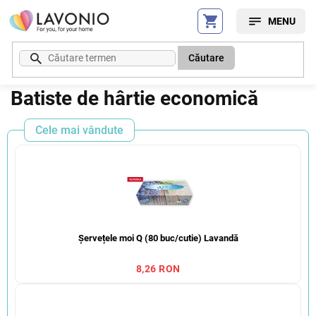
Treci
la
conținut
Căutare
Batiste de hârtie economică
Cele mai vândute
Șervețele moi Q (80 buc/cutie) Lavandă
8,26 RON