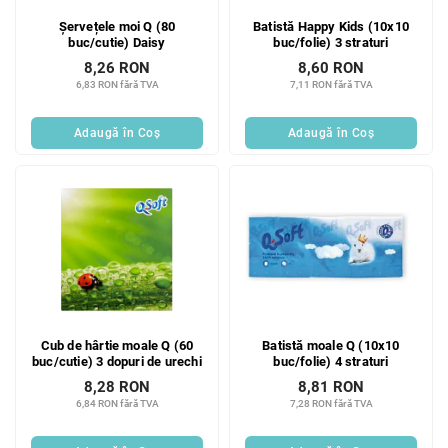
Șervețele moi Q (80
Batistă Happy Kids (10x10
buc/cutie) Daisy
buc/folie) 3 straturi
8,26 RON
8,60 RON
6,83 RON fără TVA
7,11 RON fără TVA
Adaugă în Coş
Adaugă în Coş
Cub de hârtie moale Q (60
Batistă moale Q (10x10
buc/cutie) 3 dopuri de urechi
buc/folie) 4 straturi
8,28 RON
8,81 RON
6,84 RON fără TVA
7,28 RON fără TVA