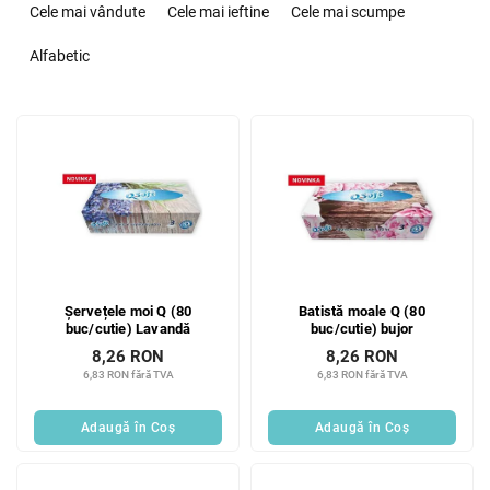
e
Cele mai vândute
Cele mai ieftine
Cele mai scumpe
l
e
Alfabetic
c
t
L
a
i
r
s
e
t
a
ă
p
p
r
r
o
o
d
Șervețele moi Q (80
Batistă moale Q (80
d
u
buc/cutie) Lavandă
buc/cutie) bujor
u
s
8,26 RON
8,26 RON
s
u
6,83 RON fără TVA
6,83 RON fără TVA
e
l
u
Adaugă în Coş
Adaugă în Coş
i