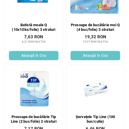
Batistă moale Q
Prosoape de bucătărie moi Q
(10x1Oks/folie) 3 straturi
(4 buc/folie) 3 straturi
7,63 RON
19,32 RON
6,31 RON fără TVA
15,97 RON fără TVA
Adaugă în Coş
Adaugă în Coş
Prosoape de bucătărie Tip
Șervețele Tip Line (100
Line (2 buc/folie) 2 straturi
buc/cutie)
7,17 RON
6,46 RON