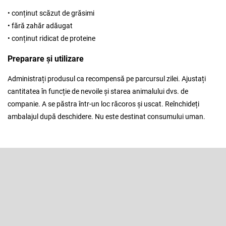
• conținut scăzut de grăsimi
• fără zahăr adăugat
• conținut ridicat de proteine
Preparare și utilizare
Administrați produsul ca recompensă pe parcursul zilei. Ajustați
cantitatea în funcție de nevoile și starea animalului dvs. de
companie. A se păstra într-un loc răcoros și uscat. Reînchideți
ambalajul după deschidere. Nu este destinat consumului uman.
S
u
b
Abonare la newsletter
s
o
Introduceţi adresa dumneavoastră de e-mail şi vă vom trimite
informaţii despre produsele noi disponibile în magazinul nostru virtual.
l