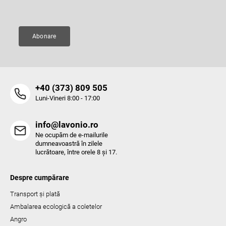
Adresă de e-mail
Abonare
‭+40 (373) 809 505‬
Luni-Vineri 8:00 - 17:00
info@lavonio.ro
Ne ocupăm de e-mailurile
dumneavoastră în zilele
lucrătoare, între orele 8 și 17.
Despre cumpărare
Transport și plată
Ambalarea ecologică a coletelor
Angro