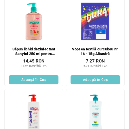
Săpun lichid dezinfectant
Vopsea textilă curcubeu nr.
Sanytol 250 ml pentru
16 - 15g Albastră
bucătărie
14,45 RON
7,27 RON
11,94 RON fără TVA
6,01 RON fără TVA
Adaugă în Coş
Adaugă în Coş