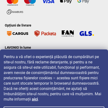
Opțiuni de livrare
LAVONIO în lume
Pentru a vă oferi o experiență plăcută de cumpărături pe
site-ul nostru, fără reclame deranjante, și pentru a ne
asigura că site-ul este utilizabil, funcțional și performant,
avem nevoie de consimțământul dumneavoastră pentru
prelucrarea fișierelor cookies – acestea sunt fișiere mici
Pentru promoții, concursuri și reduceri, urmăriți-ne pe:
care sunt stocate temporar în browserul dumneavoastră.
Dacă ne oferiți acest consimțământ, ne ajutați să
îmbunătățim site-ul nostru, pentru care vă mulțumim. Mai
multe informații
aici
.