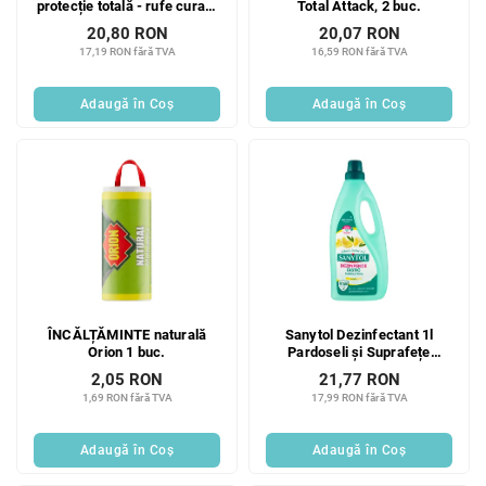
protecție totală - rufe curate
Total Attack, 2 buc.
20 buc
20,80 RON
20,07 RON
17,19 RON fără TVA
16,59 RON fără TVA
Adaugă în Coş
Adaugă în Coş
ÎNCĂLȚĂMINTE naturală
Sanytol Dezinfectant 1l
Orion 1 buc.
Pardoseli și Suprafețe
Lămâie
2,05 RON
21,77 RON
1,69 RON fără TVA
17,99 RON fără TVA
Adaugă în Coş
Adaugă în Coş