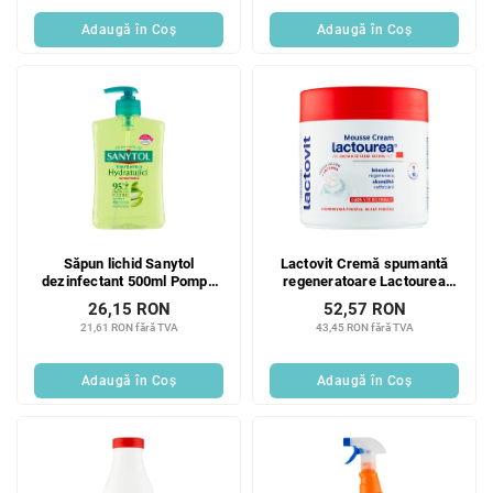
Adaugă în Coş
Adaugă în Coş
Săpun lichid Sanytol
Lactovit Cremă spumantă
dezinfectant 500ml Pompă
regeneratoare Lactourea
hidratantă
400 ml
26,15 RON
52,57 RON
21,61 RON fără TVA
43,45 RON fără TVA
Adaugă în Coş
Adaugă în Coş