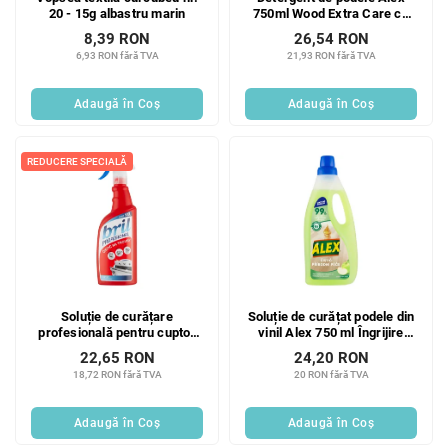
20 - 15g albastru marin
750ml Wood Extra Care cu
protecție naturală 99%
8,39 RON
26,54 RON
6,93 RON fără TVA
21,93 RON fără TVA
Adaugă în Coş
Adaugă în Coş
REDUCERE SPECIALĂ
Soluție de curățare
Soluție de curățat podele din
profesională pentru cuptor
vinil Alex 750 ml Îngrijire
Bril 750 ml
suplimentară
22,65 RON
24,20 RON
18,72 RON fără TVA
20 RON fără TVA
Adaugă în Coş
Adaugă în Coş