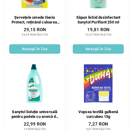
Șervețele umede Iberia
Săpun lichid dezinfectant
Protect, reținând culoarea,
Sanytol Purifiant 250 ml
15 buc.
29,15 RON
19,81 RON
24,09 RON fără TVA
16,37 RON fără TVA
Adaugă în Coş
Adaugă în Coş
Sanytol Soluție universală
Vopsea textilă galbenă
pentru podele cu aromă de
curcubeu 15g
eucalipt 1000 ml
22,99 RON
7,27 RON
19 RON fără TVA
6,01 RON fără TVA