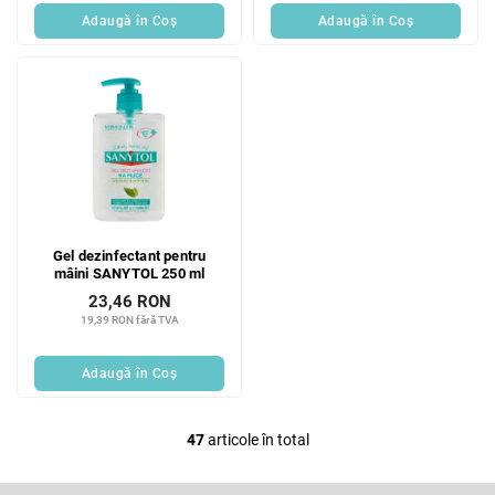
Adaugă în Coş
Adaugă în Coş
Gel dezinfectant pentru
mâini SANYTOL 250 ml
23,46 RON
19,39 RON fără TVA
Adaugă în Coş
47
articole în total
C
o
n
S