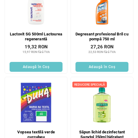
Lactovit SG 500ml Lactourea
Degresant profesional Bril cu
regenerantă
pompă 750 ml
19,32 RON
27,26 RON
15,97 RON fără TVA
22,53 RON fără TVA
Adaugă în Coş
Adaugă în Coş
REDUCERE SPECIALĂ
Vopsea textilă verde
Săpun lichid dezinfectant
curcubeu
Sanytol 250ml hidratant