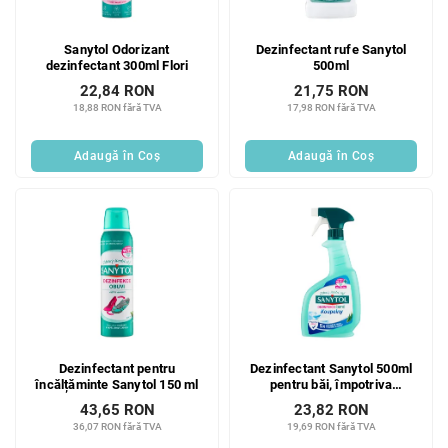
Sanytol Odorizant
Dezinfectant rufe Sanytol
dezinfectant 300ml Flori
500ml
22,84 RON
21,75 RON
18,88 RON fără TVA
17,98 RON fără TVA
Adaugă în Coş
Adaugă în Coş
Dezinfectant pentru
Dezinfectant Sanytol 500ml
încălțăminte Sanytol 150 ml
pentru băi, împotriva
calcarului
43,65 RON
23,82 RON
36,07 RON fără TVA
19,69 RON fără TVA