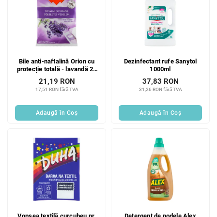
Bile anti-naftalină Orion cu
Dezinfectant rufe Sanytol
protecție totală - lavandă 20
1000ml
buc
21,19 RON
37,83 RON
17,51 RON fără TVA
31,26 RON fără TVA
Adaugă în Coş
Adaugă în Coş
Vopsea textilă curcubeu nr.
Detergent de podele Alex