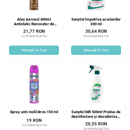
p
r
r
o
o
d
Alex Aerosol 400ml
Sanytol împotriva acarienilor
d
u
Antistatic Renovator de
300 ml
u
s
Mobilier
21,77 RON
30,64 RON
s
u
17,99 RON fără TVA
25,32 RON fără TVA
e
l
u
Adaugă în Coş
Adaugă în Coş
i
Spray anti-molii Bros 150 ml
Sanytol MR 500ml Produs de
dezinfectare și dezodorizare
19 RON
țesături
20,55 RON
15,70 RON fără TVA
16,98 RON fără TVA