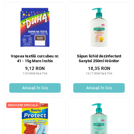
Vopsea textilă curcubeu nr.
Săpun lichid dezinfectant
41 - 15g Maro închis
Sanytol 250ml Hrănitor
9,12 RON
18,35 RON
7,54 RON fără TVA
15,17 RON fără TVA
Adaugă în Coş
Adaugă în Coş
REDUCERE SPECIALĂ