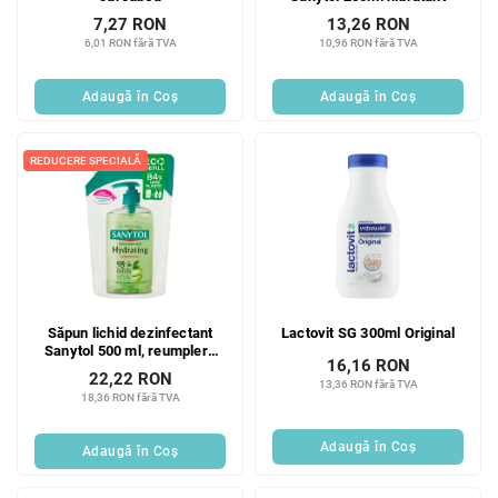
7,27 RON
13,26 RON
6,01 RON fără TVA
10,96 RON fără TVA
Adaugă în Coş
Adaugă în Coş
REDUCERE SPECIALĂ
Săpun lichid dezinfectant
Lactovit SG 300ml Original
Sanytol 500 ml, reumplere
16,16 RON
hidratantă
22,22 RON
13,36 RON fără TVA
18,36 RON fără TVA
Adaugă în Coş
Adaugă în Coş