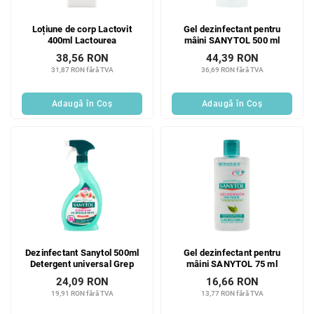
Loțiune de corp Lactovit
Gel dezinfectant pentru
400ml Lactourea
mâini SANYTOL 500 ml
38,56 RON
44,39 RON
31,87 RON fără TVA
36,69 RON fără TVA
Adaugă în Coş
Adaugă în Coş
Dezinfectant Sanytol 500ml
Gel dezinfectant pentru
Detergent universal Grep
mâini SANYTOL 75 ml
24,09 RON
16,66 RON
19,91 RON fără TVA
13,77 RON fără TVA