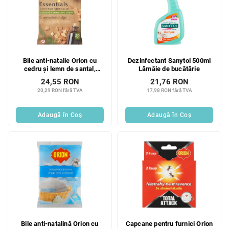
Bile anti-natalie Orion cu
Dezinfectant Sanytol 500ml
cedru și lemn de santal,
Lămâie de bucătărie
protecție totală, 20 bucăți
24,55 RON
21,76 RON
20,29 RON fără TVA
17,98 RON fără TVA
Adaugă în Coş
Adaugă în Coş
Bile anti-natalină Orion cu
Capcane pentru furnici Orion