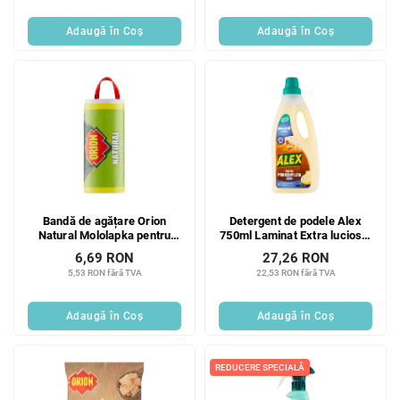
Adaugă în Coş
Adaugă în Coş
Bandă de agățare Orion
Detergent de podele Alex
Natural Mololapka pentru
750ml Laminat Extra lucios 2
molii alimentare 1 buc.
în 1
6,69 RON
27,26 RON
5,53 RON fără TVA
22,53 RON fără TVA
Adaugă în Coş
Adaugă în Coş
REDUCERE SPECIALĂ