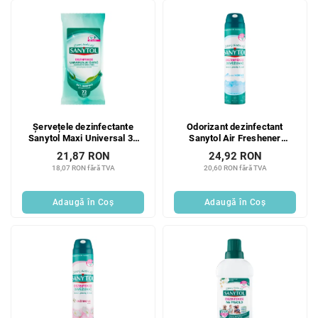
Șervețele dezinfectante
Odorizant dezinfectant
Sanytol Maxi Universal 36
Sanytol Air Freshener
buc
Mountain 300ml
21,87 RON
24,92 RON
18,07 RON fără TVA
20,60 RON fără TVA
Adaugă în Coş
Adaugă în Coş