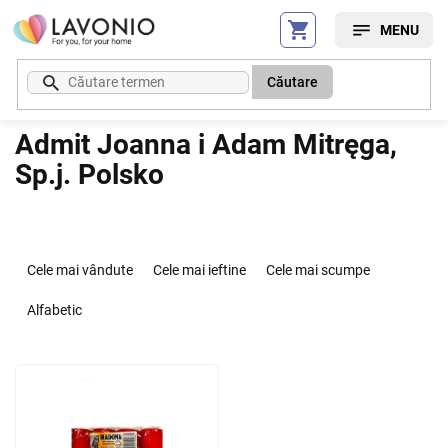
Treci
la
conținut
Căutare
Admit Joanna i Adam Mitręga,
Sp.j. Polsko
S
e
Cele mai vândute
Cele mai ieftine
Cele mai scumpe
l
e
Alfabetic
c
t
L
a
i
r
s
e
t
a