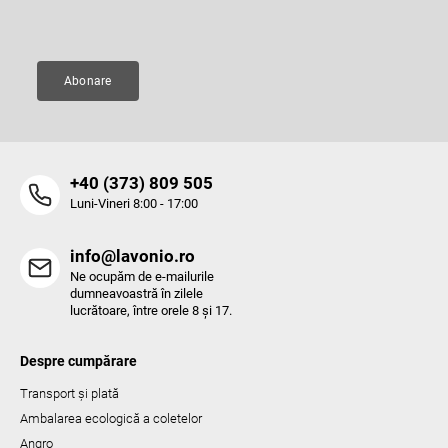
Adresă de e-mail
i
s
t
ă
Abonare
r
i
l
o
r
‭+40 (373) 809 505‬
Luni-Vineri 8:00 - 17:00
info@lavonio.ro
Ne ocupăm de e-mailurile
dumneavoastră în zilele
lucrătoare, între orele 8 și 17.
Despre cumpărare
Transport și plată
Ambalarea ecologică a coletelor
Angro